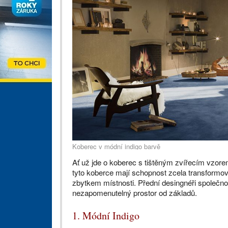
Koberec v módní indigo barvě
Ať už jde o koberec s tištěným zvířecím vzor
tyto koberce mají schopnost zcela transformova
zbytkem místnosti. Přední desingnéři společno
nezapomenutelný prostor od základů.
1. Módní Indigo