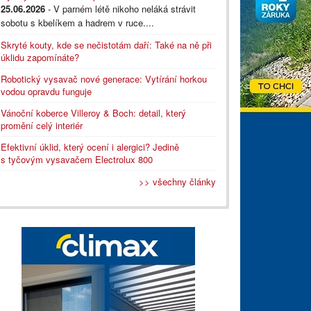
25.06.2026
- V parném létě nikoho neláká strávit
sobotu s kbelíkem a hadrem v ruce....
Skryté kouty, kde se nečistotám daří: Také na ně při
úklidu zapomínáte?
Robotický vysavač nové generace: Vytírání horkou
vodou opravdu funguje
Vánoční koberce Villeroy & Boch: detail, který
promění celý interiér
Efektivní úklid, který ocení i alergici? Jedině
s tyčovým vysavačem Electrolux 800
>> všechny články