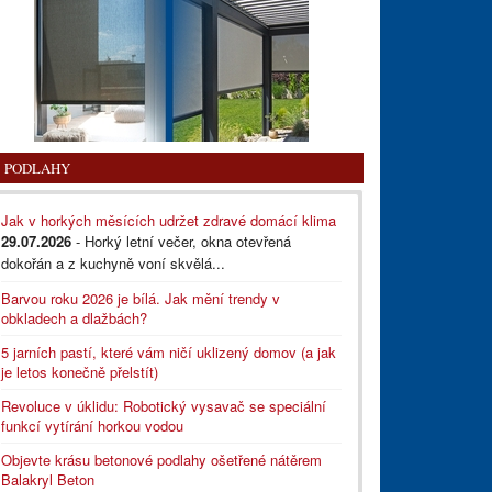
PODLAHY
Jak v horkých měsících udržet zdravé domácí klima
29.07.2026
- Horký letní večer, okna otevřená
dokořán a z kuchyně voní skvělá...
Barvou roku 2026 je bílá. Jak mění trendy v
obkladech a dlažbách?
5 jarních pastí, které vám ničí uklizený domov (a jak
je letos konečně přelstít)
Revoluce v úklidu: Robotický vysavač se speciální
funkcí vytírání horkou vodou
Objevte krásu betonové podlahy ošetřené nátěrem
Balakryl Beton