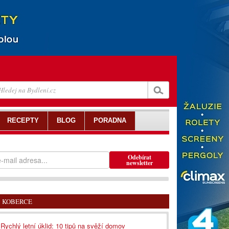
RECEPTY
BLOG
PORADNA
Odebírat
newsletter
KOBERCE
Rychlý letní úklid: 10 tipů na svěží domov