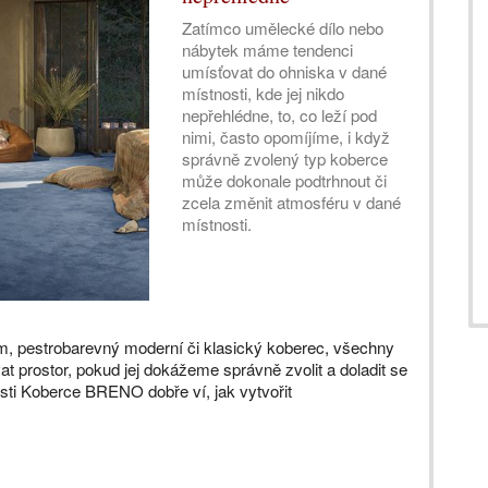
Zatímco umělecké dílo nebo
nábytek máme tendenci
umísťovat do ohniska v dané
místnosti, kde jej nikdo
nepřehlédne, to, co leží pod
nimi, často opomíjíme, i když
správně zvolený typ koberce
může dokonale podtrhnout či
zcela změnit atmosféru v dané
místnosti.
em, pestrobarevný moderní či klasický koberec, všechny
t prostor, pokud jej dokážeme správně zvolit a doladit se
sti Koberce BRENO dobře ví, jak vytvořit