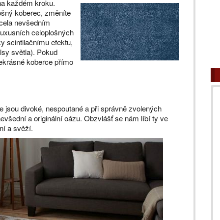
t na každém kroku.
lošný koberec, změníte
 zcela nevšedním
 luxusních celoplošných
y scintilačnímu efektu,
lsy světla). Pokud
překrásné koberce přímo
erce jsou divoké, nespoutané a při správně zvolených
evšední a originální oázu. Obzvlášť se nám líbí ty ve
ní a svěží.