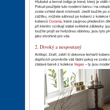
Hluboké a temné indigo je trend, který je vidě
Pokud použijete tuto moderní barvu i na celop
zcela vzhled dané místnosti. Jestli toužíte po
zážitku, můžete sáhnout po koberci z kolekce
koberců
Ourania
, které zaujmou především dík
při kterém vznikají slabé světelné záblesky (pu
toužíte projít se hvězdnou oblohou, jsou tyto 
jako stvořené pro vás.
2. Divoký a nespoutaný
Antilopí, žirafí, zebří či dokonce levhartí kob
doplňcích proměníte váš fádní pokoj ve zcela n
zlatavé barvě z kolekce
Vegas
– ty jsou moder