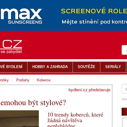
VÉ BYDLENÍ
HOBBY A ZAHRADA
SOUTĚŽE
SERIÁLY
ýrobky
Podlahy
Koberce
bydlení.cz představuje
nemohou být stylové?
10 trendy koberců, které
žádná návštěva
nepřehlédne