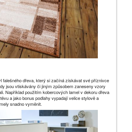
yl falešného dřeva, který si začíná získávat své příznivce
kdy jsou vtiskávány či jiným způsobem zaneseny vzory
dali. Například použitím kobercových lamel v dekoru dřeva
štěvu a jako bonus podlahy vypadají velice stylově a
lamely snadno vyměnit.