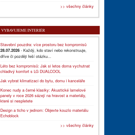
>> všechny články
VYBAVUJEME INTERIÉR
Stavební pouzdra: více prostoru bez kompromisů
28.07.2026
- Každý, kdo staví nebo rekonstruuje,
dříve či později řeší otázku...
Léto bez kompromisů: Jak si letos doma vychutnat
chladivý komfort s LG DUALCOOL
Jak vybrat klimatizaci do bytu, domu i kanceláře
Konec nudy a černé klasiky: Akustické lamelové
panely v roce 2026 sázejí na hravost a materiály,
které si nespletete
Design a ticho v jednom: Objevte kouzlo materiálu
Echoblock
>> všechny články