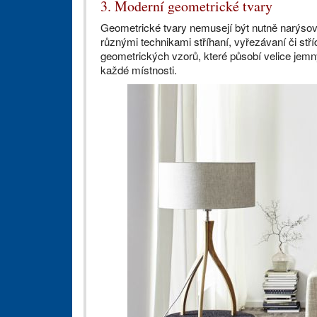
3. Moderní geometrické tvary
Geometrické tvary nemusejí být nutně narýsova
různými technikami stříhaní, vyřezávaní či stř
geometrických vzorů, které působí velice je
každé místnosti.