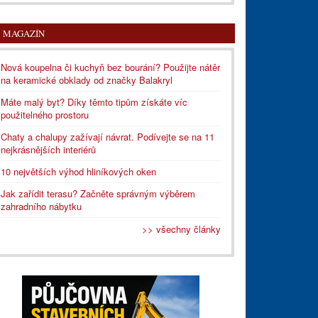
MAGAZÍN
Nová koupelna či kuchyň bez bourání? Použijte nátěr
na keramické obklady od značky Balakryl
Máte malý byt? Díky těmto tipům získáte víc
použitelného prostoru
Chaty a chalupy zažívají návrat. Podívejte se na 11
nejkrásnějších interiérů
10 největších výhod hliníkových oken
Jak zařídit terasu? Začněte správným výběrem
zahradního nábytku
>> všechny články