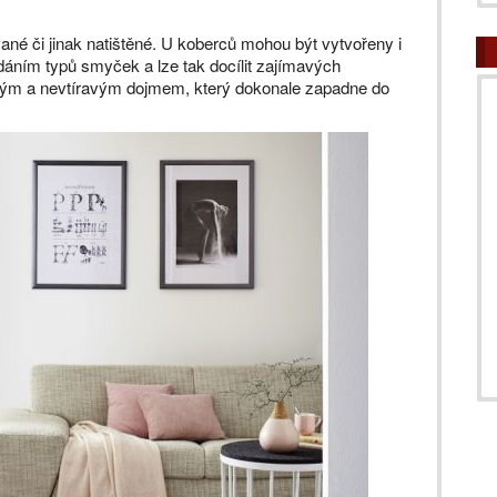
né či jinak natištěné. U koberců mohou být vytvořeny i
ídáním typů smyček a lze tak docílit zajímavých
mným a nevtíravým dojmem, který dokonale zapadne do