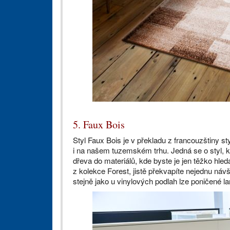
5. Faux Bois
Styl Faux Bois je v překladu z francouzštiny st
i na našem tuzemském trhu. Jedná se o styl, 
dřeva do materiálů, kde byste je jen těžko hle
z kolekce Forest, jistě překvapíte nejednu náv
stejně jako u vinylových podlah lze poničené 