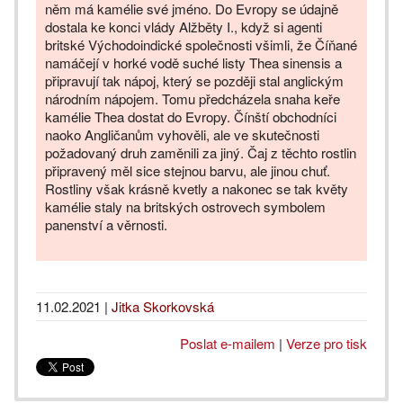
něm má kamélie své jméno. Do Evropy se údajně
dostala ke konci vlády Alžběty I., když si agenti
britské Východoindické společnosti všimli, že Číňané
namáčejí v horké vodě suché listy Thea sinensis a
připravují tak nápoj, který se později stal anglickým
národním nápojem. Tomu předcházela snaha keře
kamélie Thea dostat do Evropy. Čínští obchodníci
naoko Angličanům vyhověli, ale ve skutečnosti
požadovaný druh zaměnili za jiný. Čaj z těchto rostlin
připravený měl sice stejnou barvu, ale jinou chuť.
Rostliny však krásně kvetly a nakonec se tak květy
kamélie staly na britských ostrovech symbolem
panenství a věrnosti.
11.02.2021
|
Jitka Skorkovská
Poslat e-mailem
|
Verze pro tisk