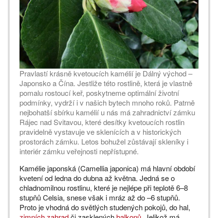
Pravlastí krásně kvetoucích kamélií je Dálný východ –
Japonsko a Čína. Jestliže této rostlině, která je vlastně
pomalu rostoucí keř, poskytneme optimální životní
podmínky, vydrží i v našich bytech mnoho roků. Patrně
nejbohatší sbírku kamélií u nás má zahradnictví zámku
Rájec nad Svitavou, které desítky kvetoucích rostlin
pravidelně vystavuje ve sklenících a v historických
prostorách zámku. Letos bohužel zůstávají skleníky i
interiér zámku veřejnosti nepřístupné.
Kamélie japonská (Camellia japonica) má hlavní období
kvetení od ledna do dubna až května. Jedná se o
chladnomilnou rostlinu, které je nejlépe při teplotě 6–8
stupňů Celsia, snese však i mráz až do –6 stupňů.
Proto je vhodná do světlých studených pokojů, do hal,
zimních zahrad
či zasklených
balkonů
. Jelikož má