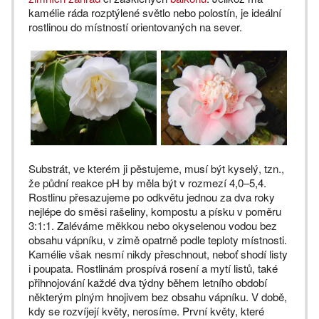
kamélie ráda rozptýlené světlo nebo polostín, je ideální
rostlinou do místností orientovaných na sever.
Substrát, ve kterém ji pěstujeme, musí být kyselý, tzn.,
že půdní reakce pH by měla být v rozmezí 4,0–5,4.
Rostlinu přesazujeme po odkvětu jednou za dva roky
nejlépe do směsi rašeliny, kompostu a písku v poměru
3:1:1. Zaléváme měkkou nebo okyselenou vodou bez
obsahu vápníku, v zimě opatrně podle teploty místnosti.
Kamélie však nesmí nikdy přeschnout, neboť shodí listy
i poupata. Rostlinám prospívá rosení a mytí listů, také
přihnojování každé dva týdny během letního období
některým plným hnojivem bez obsahu vápníku. V době,
kdy se rozvíjejí květy, nerosíme. První květy, které