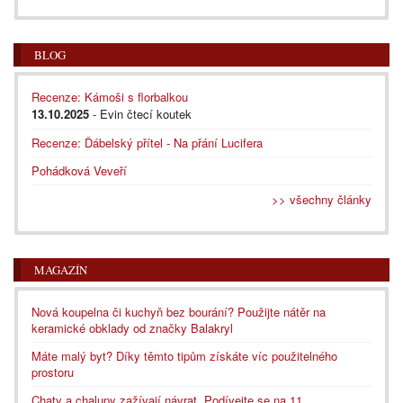
BLOG
Recenze: Kámoši s florbalkou
13.10.2025
- Evin čtecí koutek
Recenze: Ďábelský přítel - Na přání Lucifera
Pohádková Veveří
>> všechny články
MAGAZÍN
Nová koupelna či kuchyň bez bourání? Použijte nátěr na
keramické obklady od značky Balakryl
Máte malý byt? Díky těmto tipům získáte víc použitelného
prostoru
Chaty a chalupy zažívají návrat. Podívejte se na 11