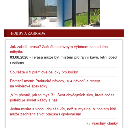
HOBBY A ZAHRADA
Jak zařídit terasu? Začněte správným výběrem zahradního
nábytku
03.08.2026
- Terasa může být místem pro ranní kávu, letní oběd
i večerní...
Soutěžte o 3 prémiové balíčky pro kočky
Domácí uzení: Praktické návody, 134 návodů a recept
na výběrové špekáčky
„Vím přesně, jak to myslíš". Šest obyčejných slov, která občas
potřebuje slyšet každý z nás
Jedna miska s vodou dokáže víc, než si myslíte. V horkém létě
může zachránit život ptákům i opylovačům
>> všechny články