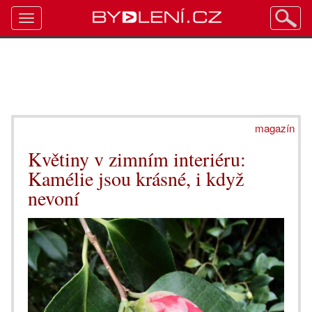
Toggle
navigation
magazín
Květiny v zimním interiéru:
Kamélie jsou krásné, i když
nevoní