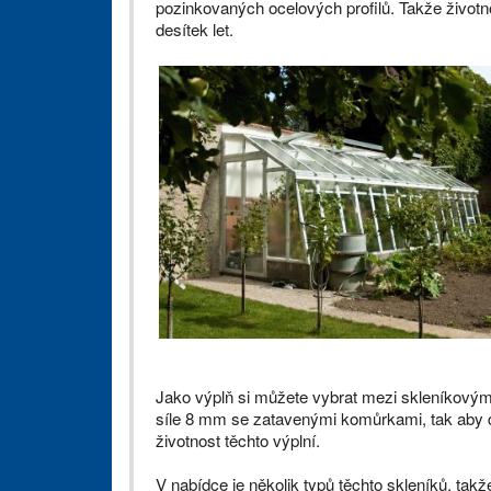
pozinkovaných ocelových profilů. Takže život
desítek let.
Jako výplň si můžete vybrat mezi skleníkovým
síle 8 mm se zatavenými komůrkami, tak aby do
životnost těchto výplní.
V nabídce je několik typů těchto skleníků, tak