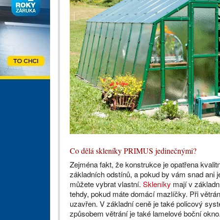
Co dělá skleníky PRIMUS jedinečnými?
Zejména fakt, že konstrukce je opatřena kvalit
základních odstínů, a pokud by vám snad ani j
můžete vybrat vlastní.
Skleníky
mají v základní
tehdy, pokud máte domácí mazlíčky. Při větrání
uzavřen. V základní ceně je také policový syst
způsobem větrání je také lamelové boční okno