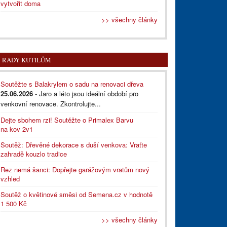
vytvořit doma
>> všechny články
RADY KUTILŮM
Soutěžte s Balakrylem o sadu na renovaci dřeva
25.06.2026
- Jaro a léto jsou ideální období pro
venkovní renovace. Zkontrolujte...
Dejte sbohem rzi! Soutěžte o Primalex Barvu
na kov 2v1
Soutěž: Dřevěné dekorace s duší venkova: Vraťte
zahradě kouzlo tradice
Rez nemá šanci: Dopřejte garážovým vratům nový
vzhled
Soutěž o květinové směsi od Semena.cz v hodnotě
1 500 Kč
>> všechny články