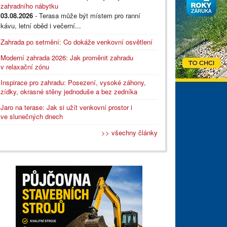
zahradního nábytku
03.08.2026
- Terasa může být místem pro ranní
kávu, letní oběd i večerní...
Zahrada po setmění: Co dokáže venkovní osvětlení
Moderní zahrada 2026: Jak proměnit zahradu
v relaxační zónu
Inspirace pro zahradu: Posezení, vysoké záhony,
zídky, okrasné stěny jednoduše a bez zedníka
Jaro na terase: Jak si užít venkovní prostor i
ve slunečných dnech
>> všechny články