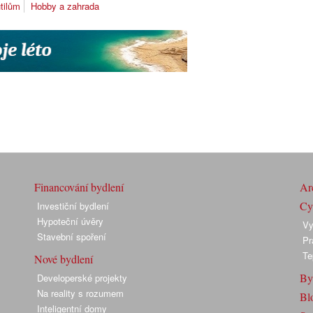
tilům
Hobby a zahrada
Financování bydlení
Arc
Cyk
Investiční bydlení
Hypoteční úvěry
Vy
Stavební spoření
Pr
Te
Nové bydlení
By
Developerské projekty
Na reality s rozumem
Bl
Inteligentní domy