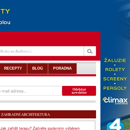
RECEPTY
BLOG
PORADNA
Odebírat
newsletter
ZAHRADNÍ ARCHITEKTURA
Jak zařídit terasu? Začněte správným výběrem