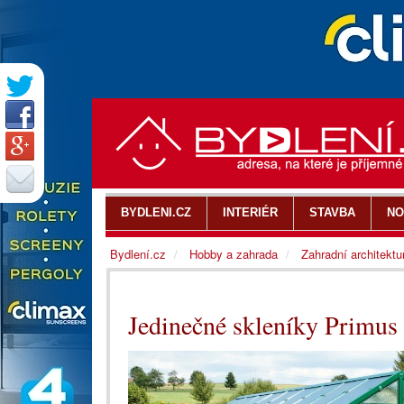
BYDLENI.CZ
INTERIÉR
STAVBA
NO
Bydlení.cz
Hobby a zahrada
Zahradní architektu
Jedinečné skleníky Primus