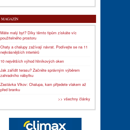
MAGAZÍN
Máte malý byt? Díky těmto tipům získáte víc
použitelného prostoru
Chaty a chalupy zažívají návrat. Podívejte se na 11
nejkrásnějších interiérů
10 největších výhod hliníkových oken
Jak zařídit terasu? Začněte správným výběrem
zahradního nábytku
Zastávka Vlkov: Chalupa, kam přijedete vlakem až
před branku
>> všechny články