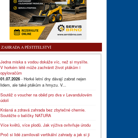
ZAHRADA A PĚSTITELSTVÍ
Jedna miska s vodou dokáže víc, než si myslíte.
V horkém létě může zachránit život ptákům i
opylovačům
01.07.2026
- Horké letní dny dávají zabrat nejen
lidem, ale také ptákům a hmyzu. V...
Soutěž o voucher na oběd pro dva v Levandulovém
údolí
Krásná a zdravá zahrada bez zbytečné chemie.
Soutěžte o balíčky NATURA
Více květů, více plodů. Jak výživa ovlivňuje úrodu
Proč si lidé zamilovali vertikální zahrady a jak si ji