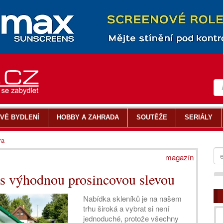
VÉ BYDLENÍ
HOBBY A ZAHRADA
SOUTĚŽE
SERIÁLY
ra
magazín
 s výhodnou prosincovou slevou
Nabídka skleníků je na našem
trhu široká a vybrat si není
jednoduché, protože všechny