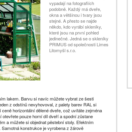
vypadají na fotografiích
podobně. Každý má dveře,
okna a většinou i tvary jsou
stejné. A přesto se najde
někdo, kdo vyrábí skleníky,
které jsou na první pohled
jedinečné. Jedná se o skleníky
PRIMUS od společnosti Limes
Litomyšl s.r.o.
ním lakem. Barvu si navíc můžete vybrat ze šesti
eden z odstínů nevyhovoval, z palety barev RAL si
 ceně horizontální dělené dveře, což uvítáte zejména
 otevřete pouze horní díl dveří a spodní zůstane
ém a můžete si objednat pěstební stoly. Efektním
. Samotná konstrukce je vyrobena z žárově