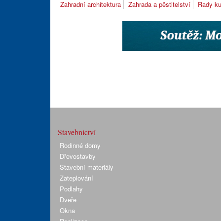
Zahradní architektura
Zahrada a pěstitelství
Rady ku
Stavebnictví
Rodinné domy
Dřevostavby
Stavební materiály
Zateplování
Podlahy
Dveře
Okna