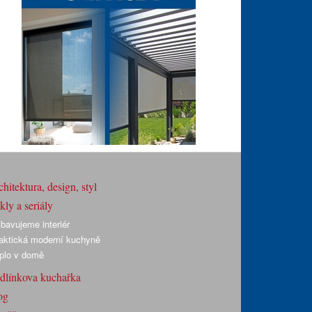
hitektura, design, styl
ly a seriály
bavujeme interiér
aktická moderní kuchyně
plo v domě
dlínkova kuchařka
og