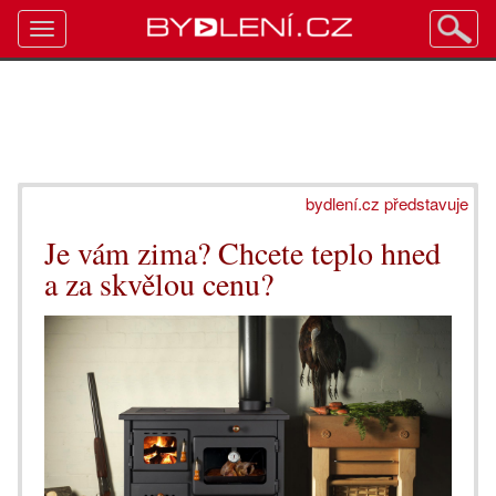
Toggle
navigation
bydlení.cz představuje
Je vám zima? Chcete teplo hned
a za skvělou cenu?