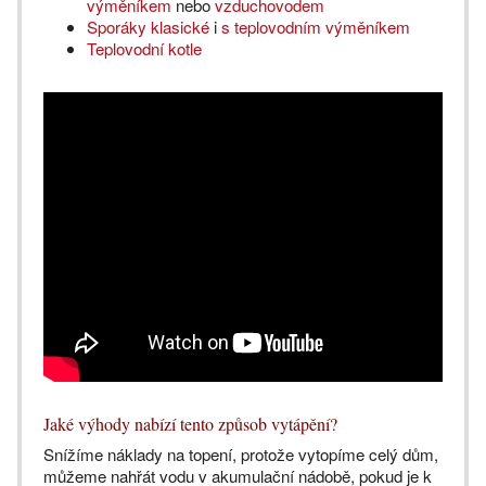
výměníkem
nebo
vzduchovodem
Sporáky klasické
i
s teplovodním výměníkem
Teplovodní kotle
Jaké výhody nabízí tento způsob vytápění?
Snížíme náklady na topení, protože vytopíme celý dům,
můžeme nahřát vodu v akumulační nádobě, pokud je k