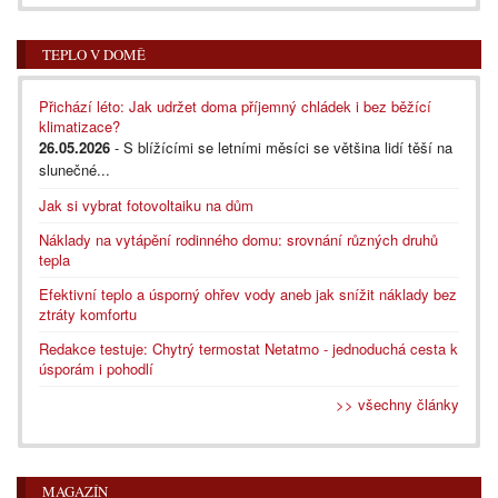
TEPLO V DOMĚ
Přichází léto: Jak udržet doma příjemný chládek i bez běžící
klimatizace?
26.05.2026
- S blížícími se letními měsíci se většina lidí těší na
slunečné...
Jak si vybrat fotovoltaiku na dům
Náklady na vytápění rodinného domu: srovnání různých druhů
tepla
Efektivní teplo a úsporný ohřev vody aneb jak snížit náklady bez
ztráty komfortu
Redakce testuje: Chytrý termostat Netatmo - jednoduchá cesta k
úsporám i pohodlí
>> všechny články
MAGAZÍN