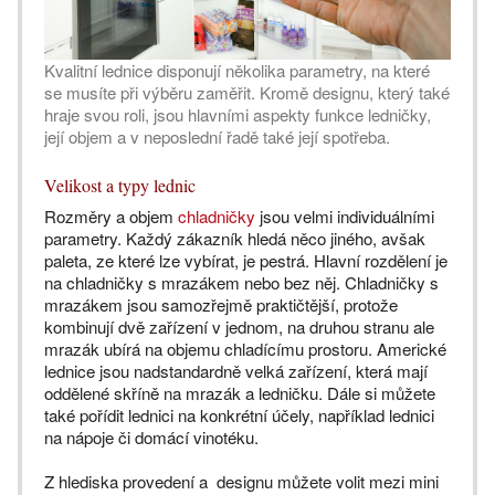
Kvalitní lednice disponují několika parametry, na které
se musíte při výběru zaměřit. Kromě designu, který také
hraje svou roli, jsou hlavními aspekty funkce ledničky,
její objem a v neposlední řadě také její spotřeba.
Velikost a typy lednic
Rozměry a objem
chladničky
jsou velmi individuálními
parametry. Každý zákazník hledá něco jiného, avšak
paleta, ze které lze vybírat, je pestrá. Hlavní rozdělení je
na chladničky s mrazákem nebo bez něj. Chladničky s
mrazákem jsou samozřejmě praktičtější, protože
kombinují dvě zařízení v jednom, na druhou stranu ale
mrazák ubírá na objemu chladícímu prostoru. Americké
lednice jsou nadstandardně velká zařízení, která mají
oddělené skříně na mrazák a ledničku. Dále si můžete
také pořídit lednici na konkrétní účely, například lednici
na nápoje či domácí vinotéku.
Z hlediska provedení a designu můžete volit mezi mini