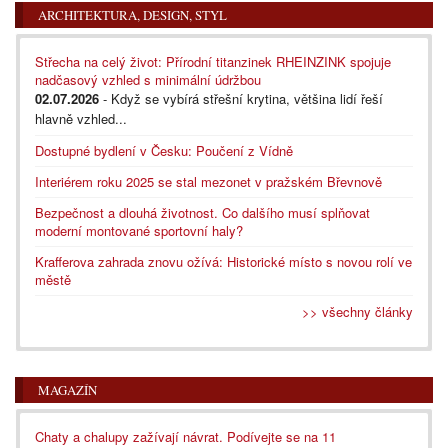
ARCHITEKTURA, DESIGN, STYL
Střecha na celý život: Přírodní titanzinek RHEINZINK spojuje
nadčasový vzhled s minimální údržbou
02.07.2026
- Když se vybírá střešní krytina, většina lidí řeší
hlavně vzhled...
Dostupné bydlení v Česku: Poučení z Vídně
Interiérem roku 2025 se stal mezonet v pražském Břevnově
Bezpečnost a dlouhá životnost. Co dalšího musí splňovat
moderní montované sportovní haly?
Krafferova zahrada znovu ožívá: Historické místo s novou rolí ve
městě
>> všechny články
MAGAZÍN
Chaty a chalupy zažívají návrat. Podívejte se na 11