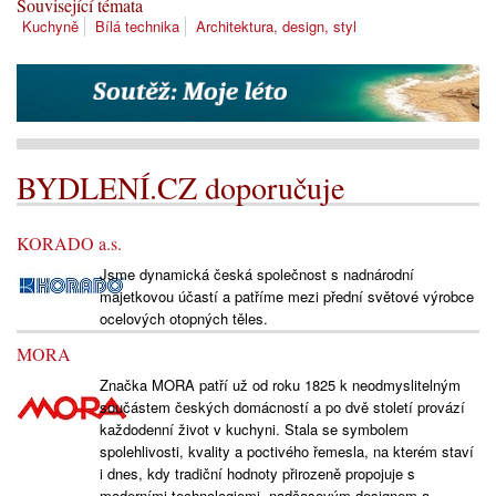
Související témata
Kuchyně
Bílá technika
Architektura, design, styl
BYDLENÍ.CZ doporučuje
KORADO a.s.
Jsme dynamická česká společnost s nadnárodní
majetkovou účastí a patříme mezi přední světové výrobce
ocelových otopných těles.
MORA
Značka MORA patří už od roku 1825 k neodmyslitelným
součástem českých domácností a po dvě století provází
každodenní život v kuchyni. Stala se symbolem
spolehlivosti, kvality a poctivého řemesla, na kterém staví
i dnes, kdy tradiční hodnoty přirozeně propojuje s
moderními technologiemi, nadčasovým designem a