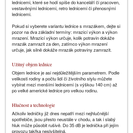
lednicemi, které se hodí spíše do kanceláří či pracoven,
vestavěnými lednicemi, retro lednicemi či přenosnými
lednicemi.
Pokud si vyberete variantu lednice s mrazákem, dejte si
pozor na dva základní termíny: mrazicí výkon a výkon
mrazení. Mrazicí výkon určuje, kolik potravin dokáže
mrazák zamrazit za den, zatímco výkon mrazení
určuje, jak silně dokáže mrazák potraviny zamrazit.
Užitný objem lednice
Objem lednice je asi nejdůležitějším parametrem. Podle
velikosti rodiny a počtu lidí či životního stylu můžete
vybírat mezi menšími lednicemi (s výškou 140 cm) až
po velké americké lednice pro velkou rodinu.
Hlučnost a technologie
Ačkoliv ledničky již dnes nepatří mezi nejhlučnější
spotřebiče, jsou přesto neustále v chodu, a tak i slabý
hluk může působit rušivě. Do 35 dB je lednička při jejím
provozu takřka neslyšitelná.