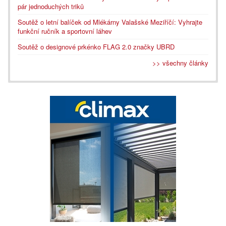
pár jednoduchých triků
Soutěž o letní balíček od Mlékárny Valašské Meziříčí: Vyhrajte
funkční ručník a sportovní láhev
Soutěž o designové prkénko FLAG 2.0 značky UBRD
>> všechny články