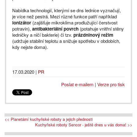
Nabídka technologií, kterými se dns lednice vyznačují,
je více než pestrá. Mezi různé funkce patří například
ionizátor
(zajišťuje mikroklima prodlužující čerstvost
potravin),
antibakteriální povrch
(potahuje vnitřní stěny
ledničky a ničí bakterie) či tzv.
prázdninový režim
(udržuje stabilní teplotu a snižuje spotřebu v obdobích,
kdy nejste doma).
17.03.2020
|
PR
Poslat e-mailem
|
Verze pro tisk
<< Planetární kuchyňské roboty a jejich přednosti
Kuchyňské roboty Sencor - ještě dnes u vás doma! >>