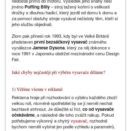
nedostal přímo do motoru. Výsledek jeho snahy nesl
jméno
Puffing Billy
– stroj tažený koňmi o velikosti
drožky s dlouhou hadicí, který jezdil od domu k domu a
za pomocí obsluhy stroje vysával nečistoty těm, kteří si
jeho službu objednali.
Zlom pak přinesl rok 1993, kdy byl ve Velké Británii
představen
první bezsáčkový vysavač
známého
vynálezce
Jamese Dysona
, který za něj dokonce v
roce 1991 v Japonsku obdržel mezinárodní cenu Design
Fair.
Jaké chyby nejčastěji při výběru vysavače děláme?
1) Věříme všemu v reklamě
Reklama hraje při rozhodování o výběru každého zboží
velkou roli, nicméně spotřebitel by se jí neměl nechat
bezhlavě strhnout. Je důležité si říct,
co od vysavače
očekáváme
, a následně dle toho zvážit nákup. Pokud
potřebujeme výkonný a chytrý
vysavač
, rozhodně
bychom neměli vybírat jen podle vzhledu a parametrů,