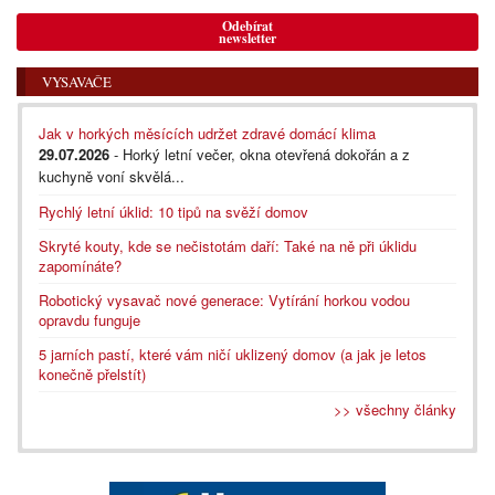
Odebírat
newsletter
VYSAVAČE
Jak v horkých měsících udržet zdravé domácí klima
29.07.2026
- Horký letní večer, okna otevřená dokořán a z
kuchyně voní skvělá...
Rychlý letní úklid: 10 tipů na svěží domov
Skryté kouty, kde se nečistotám daří: Také na ně při úklidu
zapomínáte?
Robotický vysavač nové generace: Vytírání horkou vodou
opravdu funguje
5 jarních pastí, které vám ničí uklizený domov (a jak je letos
konečně přelstít)
>> všechny články