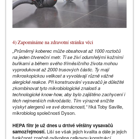
4) Zapomínáme na zdravotní stránku věci
„Průměrný koberec může obsahovat až 1000 roztočů
na jeden čtvereční metr. Ti se živí odumřelými kožními
buňkami a během svého tříměsíčního života mohou
vyprodukovat až 2000 trusových částic. Ty mají
mikroskopickou velikost a vyvolávají různě vážné
alergické reakce. Při konstruování vysavačů je důležité
zkombinovat tyto mikrobiologické znalosti a
technologické know-how, aby bylo zajištěno zachycení i
těch nejmenších mikročástic. Tím výrazně snížíte
výskyt alergenů ve své domácnosti,“
říká Toby Saville,
mikrobiolog společnosti Dyson.
HEPA filtr je už dnes u drtivé většiny vysavačů
samozřejmostí.
Liší se však jejich kvalita a dále je jejich
funkčnost značně ovlivněna celkovou konstrukcí