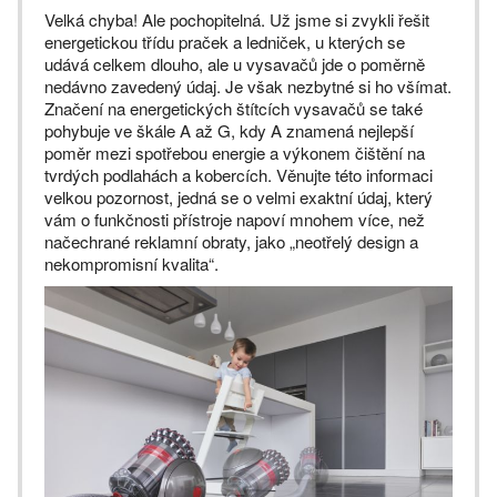
Velká chyba! Ale pochopitelná. Už jsme si zvykli řešit
energetickou třídu praček a ledniček, u kterých se
udává celkem dlouho, ale u vysavačů jde o poměrně
nedávno zavedený údaj. Je však nezbytné si ho všímat.
Značení na energetických štítcích vysavačů se také
pohybuje ve škále A až G, kdy A znamená nejlepší
poměr mezi spotřebou energie a výkonem čištění na
tvrdých podlahách a kobercích. Věnujte této informaci
velkou pozornost, jedná se o velmi exaktní údaj, který
vám o funkčnosti přístroje napoví mnohem více, než
načechrané reklamní obraty, jako „neotřelý design a
nekompromisní kvalita“.