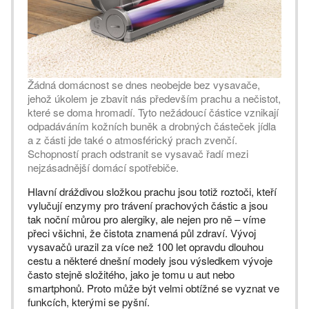
Žádná domácnost se dnes neobejde bez vysavače,
jehož úkolem je zbavit nás především prachu a nečistot,
které se doma hromadí. Tyto nežádoucí částice vznikají
odpadáváním kožních buněk a drobných částeček jídla
a z části jde také o atmosférický prach zvenčí.
Schopností prach odstranit se vysavač řadí mezi
nejzásadnější domácí spotřebiče.
Hlavní dráždivou složkou prachu jsou totiž roztoči, kteří
vylučují enzymy pro trávení prachových částic a jsou
tak noční můrou pro alergiky, ale nejen pro ně – víme
přeci všichni, že čistota znamená půl zdraví. Vývoj
vysavačů urazil za více než 100 let opravdu dlouhou
cestu a některé dnešní modely jsou výsledkem vývoje
často stejně složitého, jako je tomu u aut nebo
smartphonů. Proto může být velmi obtížné se vyznat ve
funkcích, kterými se pyšní.