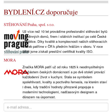
BYDLENÍ.CZ doporučuje
STĚHOVÁNÍ Praha, spol. s r.o.
Už více než 10 let provádíme profesionální stěhování bytů
a rodinných domů, firem i státních institucí po celé České
republice. Díky kvalitě a komplexnosti našich stěhovacích
služeb patříme v ČR k předním hráčům v oboru. V roce
2008 jsme získali prestižní certifikát kvality ISO.
MORA
Značka MORA patří už od roku 1825 k neodmyslitelným
součástem českých domácností a po dvě století provází
každodenní život v kuchyni. Stala se symbolem
spolehlivosti, kvality a poctivého řemesla, na kterém staví
i dnes, kdy tradiční hodnoty přirozeně propojuje s
moderními technologiemi, nadčasovým designem a
důrazem na úspornost.