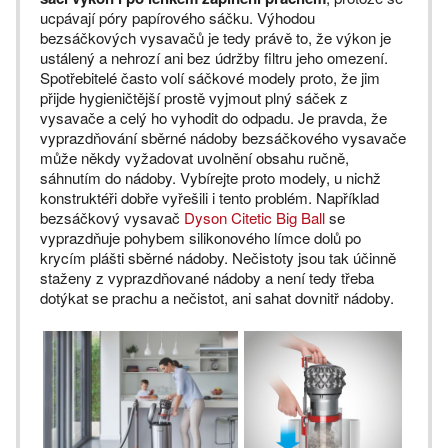
ucpávají póry papírového sáčku. Výhodou
bezsáčkových vysavačů je tedy právě to, že výkon je
ustálený a nehrozí ani bez údržby filtru jeho omezení.
Spotřebitelé často volí sáčkové modely proto, že jim
přijde hygieničtější prostě vyjmout plný sáček z
vysavače a celý ho vyhodit do odpadu. Je pravda, že
vyprazdňování sběrné nádoby bezsáčkového vysavače
může někdy vyžadovat uvolnění obsahu ručně,
sáhnutím do nádoby. Vybírejte proto modely, u nichž
konstruktéři dobře vyřešili i tento problém. Například
bezsáčkový vysavač
Dyson Citetic Big Ball
se
vyprazdňuje pohybem silikonového límce dolů po
krycím plášti sběrné nádoby. Nečistoty jsou tak účinně
staženy z vyprazdňované nádoby a není tedy třeba
dotýkat se prachu a nečistot, ani sahat dovnitř nádoby.