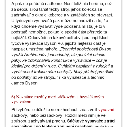
A pak se pořádně nadřeme. Není totiž nic horšího, než
za sebou silou tahat těžký stroj, jehož kolečka se
zadrhávají o okraje koberce a v zatáčkách se převrací.
U tyčových vysavačů pak můžeme narazit na to, že
když chceme vysávat výše položená místa, je to v
podstatě nemožné, pokud je spodní část přístroje ta
nejtěžší. Odpovědí na takové potřeby jsou například
tyčové vysavače Dyson V6, jejichž nejtěžší část je
naopak umístěna nahoře.
„Technici společnosti Dyson
využili Archimédův jednoduchý, ale geniální princip
páky, ke zdokonalení konstrukce vysavače – což je
ideální pro držení v ruce. Ovládání napájení v rukojeti a
vyváženost trubice nám poskytly hbitý přístroj pro úklid
od podlahy až ke stropu,“
říká vynálezce a technik
James Dyson.
6) Neznáme rozdíly mezi sáčkovým a bezsáčkovým
vysavačem
Při výběru je důležité se rozhodnout, zda zvolit
vysavač
sáčkový, nebo bezsáčkový. Rozdíl mezi nimi je ve
způsobu zachytávání prachu.
Sáčkové vysavače ztrácí
sací výkon i po lehkém zaplnění prachem
, protože se