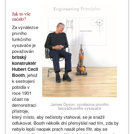
Jak to vše
začalo?
Za vynálezce
prvního
funkčního
vysavače je
považován
britský
konstruktér
Hubert Cecil
Booth
, jehož
k sestrojení
pobídla v
roce 1901
účast na
James Dyson, vynálezce prvního
demonstraci
bezsáčkového vysavače
přístroje,
který místo, aby nečistoty vtahoval, se je snažil
odfukovat. Booth několik dní přemýšlel nad tím, zda by
nebylo lepší naopak prach nasát přes filtr, aby se