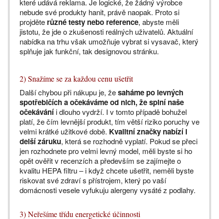
které udává reklama. Je logické, že žádný výrobce
nebude své produkty hanit, právě naopak. Proto si
projděte
různé testy nebo reference
, abyste měli
jistotu, že jde o zkušenosti reálných uživatelů. Aktuální
nabídka na trhu však umožňuje vybrat si vysavač, který
splňuje jak funkční, tak designovou stránku.
2) Snažíme se za každou cenu ušetřit
Další chybou při nákupu je, že
saháme po levných
spotřebičích a očekáváme od nich, že splní naše
očekávání
i dlouho vydrží. I v tomto případě bohužel
platí, že čím levnější produkt, tím větší riziko poruchy ve
velmi krátké užitkové době.
Kvalitní značky nabízí i
delší záruku
, která se rozhodně vyplatí. Pokud se přeci
jen rozhodnete pro velmi levný model, měli byste si ho
opět ověřit v recenzích a především se zajímejte o
kvalitu HEPA filtru – i když chcete ušetřit, neměli byste
riskovat své zdraví s přístrojem, který po vaší
domácnosti vesele vyfukuju alergeny vysáté z podlahy.
3) Neřešíme třídu energetické účinnosti