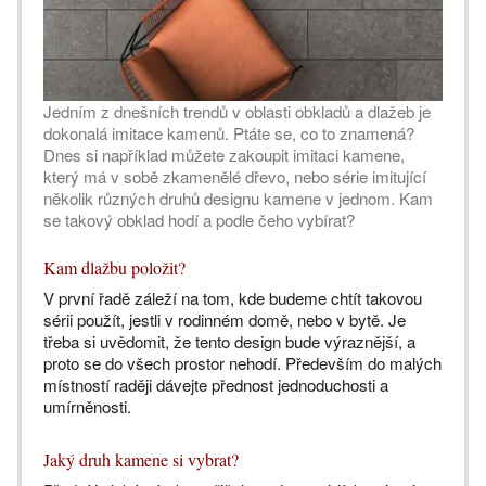
Jedním z dnešních trendů v oblasti obkladů a dlažeb je
dokonalá imitace kamenů. Ptáte se, co to znamená?
Dnes si například můžete zakoupit imitaci kamene,
který má v sobě zkamenělé dřevo, nebo série imitující
několik různých druhů designu kamene v jednom. Kam
se takový obklad hodí a podle čeho vybírat?
Kam dlažbu položit?
V první řadě záleží na tom, kde budeme chtít takovou
sérii použít, jestli v rodinném domě, nebo v bytě. Je
třeba si uvědomit, že tento design bude výraznější, a
proto se do všech prostor nehodí. Především do malých
místností raději dávejte přednost jednoduchosti a
umírněnosti.
Jaký druh kamene si vybrat?