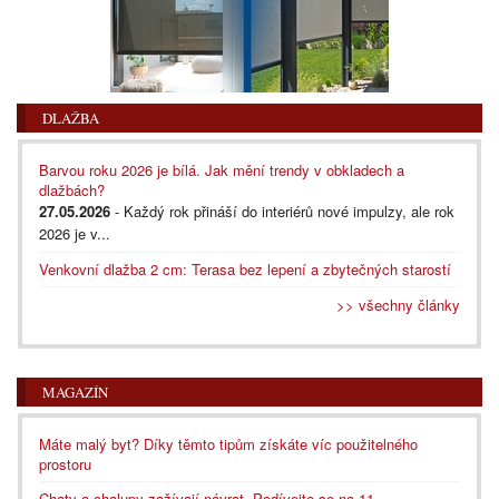
DLAŽBA
Barvou roku 2026 je bílá. Jak mění trendy v obkladech a
dlažbách?
27.05.2026
- Každý rok přináší do interiérů nové impulzy, ale rok
2026 je v...
Venkovní dlažba 2 cm: Terasa bez lepení a zbytečných starostí
>> všechny články
MAGAZÍN
Máte malý byt? Díky těmto tipům získáte víc použitelného
prostoru
Chaty a chalupy zažívají návrat. Podívejte se na 11