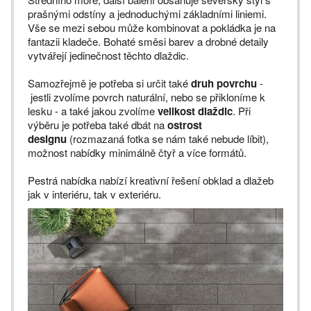
prašnými odstíny a jednoduchými základními liniemi.
Vše se mezi sebou může kombinovat a pokládka je na
fantazii kladeče. Bohaté směsi barev a drobné detaily
vytvářejí jedinečnost těchto dlaždic.
Samozřejmě je potřeba si určit také
druh povrchu
-
jestli zvolíme povrch naturální, nebo se přikloníme k
lesku - a také jakou zvolíme
velikost dlaždic
. Při
výběru je potřeba také dbát na
ostrost
designu
(rozmazaná fotka se nám také nebude líbit),
možnost nabídky minimálně čtyř a více formátů.
Pestrá nabídka nabízí kreativní řešení obklad a dlažeb
jak v interiéru, tak v exteriéru.