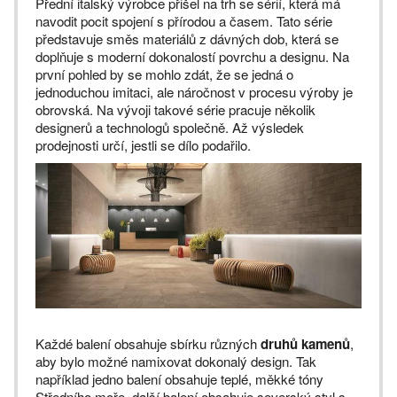
Přední italský výrobce přišel na trh se sérií, která má
navodit pocit spojení s přírodou a časem. Tato série
představuje směs materiálů z dávných dob, která se
doplňuje s moderní dokonalostí povrchu a designu. Na
první pohled by se mohlo zdát, že se jedná o
jednoduchou imitaci, ale náročnost v procesu výroby je
obrovská. Na vývoji takové série pracuje několik
designerů a technologů společně. Až výsledek
prodejnosti určí, jestli se dílo podařilo.
Každé balení obsahuje sbírku různých
druhů kamenů
,
aby bylo možné namixovat dokonalý design. Tak
například jedno balení obsahuje teplé, měkké tóny
Středního moře, další balení obsahuje severský styl s