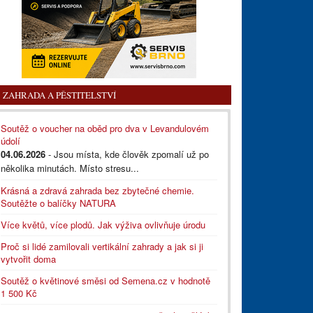
ZAHRADA A PĚSTITELSTVÍ
Soutěž o voucher na oběd pro dva v Levandulovém
údolí
04.06.2026
- Jsou místa, kde člověk zpomalí už po
několika minutách. Místo stresu...
Krásná a zdravá zahrada bez zbytečné chemie.
Soutěžte o balíčky NATURA
Více květů, více plodů. Jak výživa ovlivňuje úrodu
Proč si lidé zamilovali vertikální zahrady a jak si ji
vytvořit doma
Soutěž o květinové směsi od Semena.cz v hodnotě
1 500 Kč