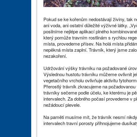
Pokud se ke kořenům nedostávají živiny, tak n
ani voda, ani ostatní důležité výživné látky.
posilníme nejlépe aplikací plného kombinované
který pomůže travním rostlinám s rychlou rege
místa, provedeme přísev. Na holá místa přidáme
nepěkná místa zaplní. Trávník, který jsme založ
nezakoření.
Udržování výšky trávníku na požadované úrovn
Výslednou hustotu trávníku můžeme ovlivnit je
vegetačního vrcholu ovlivňuje aktivitu fytohorm
Přerostlý trávník zkracujeme na požadovanou 
trávníky sečeme podle účelu, ke kterému je pěs
intervalech. Za dobrého počasí provedeme v pře
nežádoucí plevele.
Na paměti musíme mít, že trávník nesmí nikdy
intervalech travní porosty přihnojujeme dusíkat