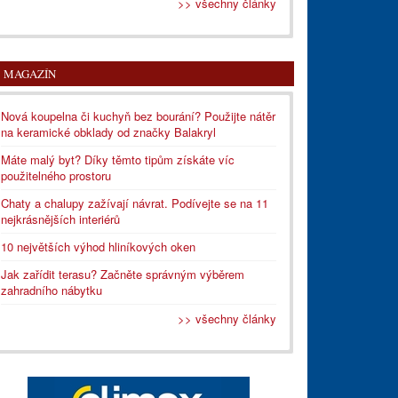
>> všechny články
MAGAZÍN
Nová koupelna či kuchyň bez bourání? Použijte nátěr
na keramické obklady od značky Balakryl
Máte malý byt? Díky těmto tipům získáte víc
použitelného prostoru
Chaty a chalupy zažívají návrat. Podívejte se na 11
nejkrásnějších interiérů
10 největších výhod hliníkových oken
Jak zařídit terasu? Začněte správným výběrem
zahradního nábytku
>> všechny články