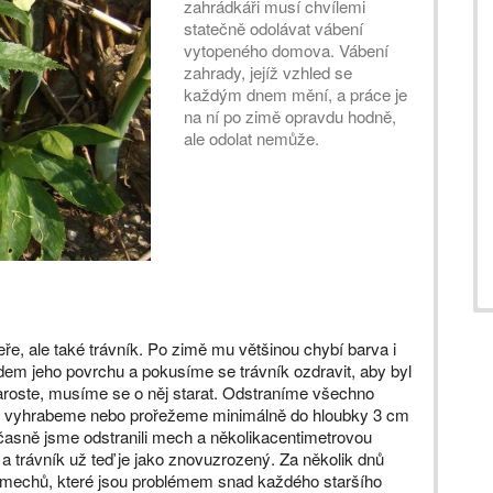
zahrádkáři musí chvílemi
statečně odolávat vábení
vytopeného domova. Vábení
zahrady, jejíž vzhled se
každým dnem mění, a práce je
na ní po zimě opravdu hodně,
ale odolat nemůže.
ře, ale také trávník. Po zimě mu většinou chybí barva i
em jeho povrchu a pokusíme se trávník ozdravit, aby byl
aroste, musíme se o něj starat. Odstraníme všechno
ěmi vyhrabeme nebo prořežeme minimálně do hloubky 3 cm
časně jsme odstranili mech a několikacentimetrovou
– a trávník už teď je jako znovuzrozený. Za několik dnů
mechů, které jsou problémem snad každého staršího