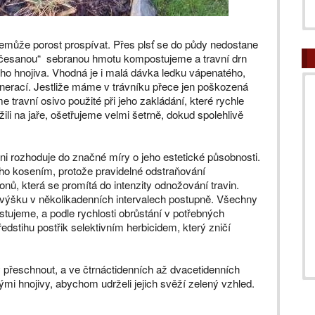
emůže porost prospívat. Přes plsť se do půdy nedostane
 „Vyčesanou“ sebranou hmotu kompostujeme a travní drn
ho hnojiva. Vhodná je i malá dávka ledku vápenatého,
nerací. Jestliže máme v trávníku přece jen poškozená
 travní osivo použité při jeho zakládání, které rychle
ili na jaře, ošetřujeme velmi šetrně, dokud spolehlivě
i rozhoduje do značné míry o jeho estetické působnosti.
ho kosením, protože pravidelné odstraňování
onů, která se promítá do intenzity odnožování travin.
výšku v několikadenních intervalech postupně. Všechny
tujeme, a podle rychlosti obrůstání v potřebných
dstihu postřik selektivním herbicidem, který zničí
 přeschnout, a ve čtrnáctidenních až dvacetidenních
ými hnojivy, abychom udrželi jejich svěží zelený vzhled.