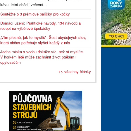
kávu, letní oběd i večerní...
Soutěžte o 3 prémiové balíčky pro kočky
Domácí uzení: Praktické návody, 134 návodů a
recept na výběrové špekáčky
„Vím přesně, jak to myslíš". Šest obyčejných slov,
která občas potřebuje slyšet každý z nás
Jedna miska s vodou dokáže víc, než si myslíte.
V horkém létě může zachránit život ptákům i
opylovačům
>> všechny články