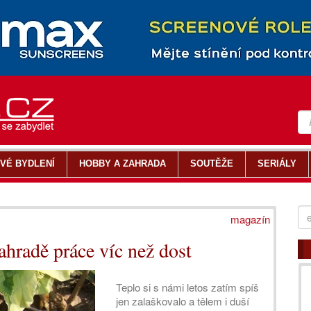
VÉ BYDLENÍ
HOBBY A ZAHRADA
SOUTĚŽE
SERIÁLY
magazín
ahradě práce víc než dost
Teplo si s námi letos zatím spíš
jen zalaškovalo a tělem i duší