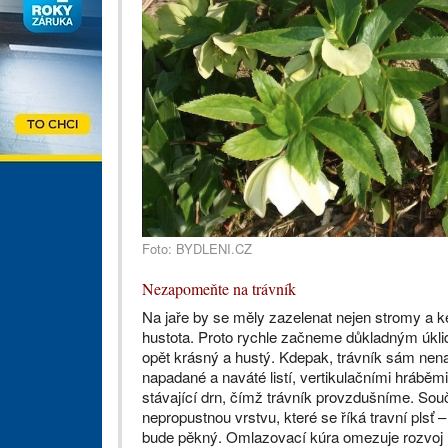
Foto: BYDLENI.CZ
Nezapomeňte na trávník
Na jaře by se měly zazelenat nejen stromy a ke
hustota. Proto rychle začneme důkladným úklid
opět krásný a hustý. Kdepak, trávník sám nen
napadané a naváté listí, vertikulačními hráb
stávající drn, čímž trávník provzdušníme. Sou
nepropustnou vrstvu, které se říká travní plsť 
bude pěkný. Omlazovací kúra omezuje rozvoj 