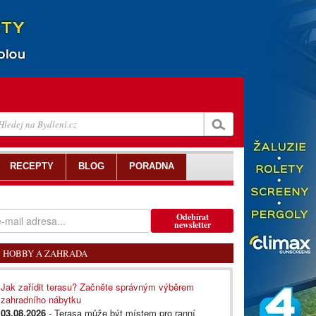
RECEPTY
BLOG
PORADNA
Odebírat
newsletter
HOBBY A ZAHRADA
Jak zařídit terasu? Začněte správným výběrem
zahradního nábytku
03.08.2026
- Terasa může být místem pro ranní