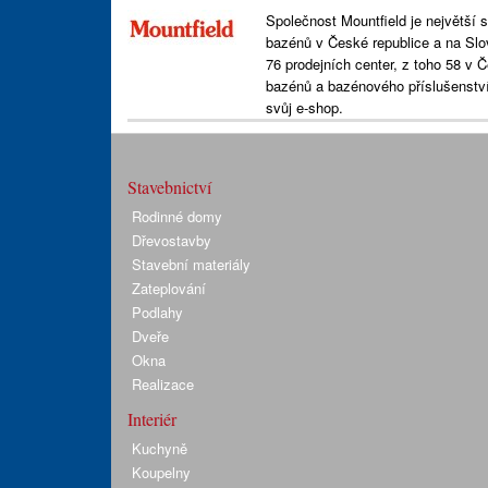
Společnost Mountfield je největší 
bazénů v České republice a na Slov
76 prodejních center, z toho 58 v
bazénů a bazénového příslušenství
svůj e-shop.
Stavebnictví
Rodinné domy
Dřevostavby
Stavební materiály
Zateplování
Podlahy
Dveře
Okna
Realizace
Interiér
Kuchyně
Koupelny