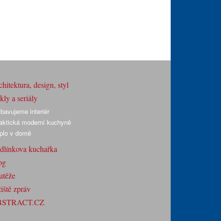
hitektura, design, styl
ly a seriály
bavujeme interiér
aktická moderní kuchyně
plo v domě
dlínkova kuchařka
og
utěže
iště zpráv
BSTRACT.CZ