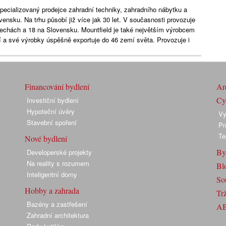
specializovaný prodejce zahradní techniky, zahradního nábytku a
ensku. Na trhu působí již více jak 30 let. V současnosti provozuje
 Čechách a 18 na Slovensku. Mountfield je také největším výrobcem
 a své výrobky úspěšně exportuje do 46 zemí světa. Provozuje i
Financování bydlení
Arc
Cyk
Investiční bydlení
Hypoteční úvěry
Vy
Stavební spoření
Pr
Te
Nové bydlení
By
Developerské projekty
Na reality s rozumem
Bl
Inteligentní domy
So
Hobby a zahrada
Trž
Bazény a zastřešení
A
Zahradní architektura