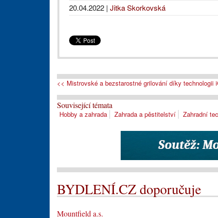
20.04.2022
|
Jitka Skorkovská
<< Mistrovské a bezstarostné grilování díky technologii iG
Související témata
Hobby a zahrada
Zahrada a pěstitelství
Zahradní te
BYDLENÍ.CZ doporučuje
Mountfield a.s.