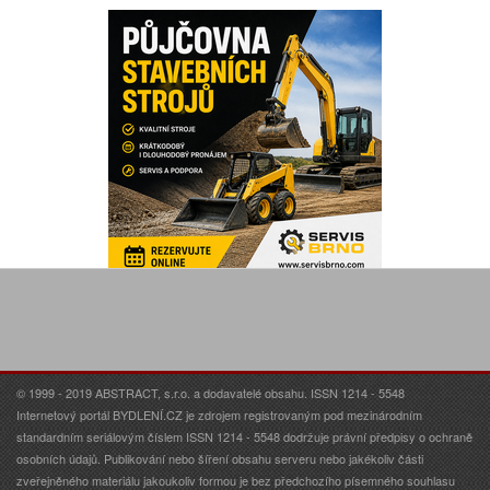
© 1999 - 2019 ABSTRACT, s.r.o. a dodavatelé obsahu. ISSN 1214 - 5548
Internetový portál BYDLENÍ.CZ je zdrojem registrovaným pod mezinárodním
standardním seriálovým číslem ISSN 1214 - 5548 dodržuje právní předpisy o ochraně
osobních údajů. Publikování nebo šíření obsahu serveru nebo jakékoliv části
zveřejněného materiálu jakoukoliv formou je bez předchozího písemného souhlasu