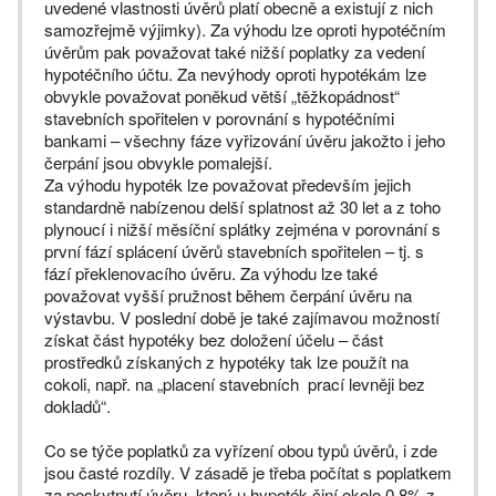
uvedené vlastnosti úvěrů platí obecně a existují z nich
samozřejmě výjimky). Za výhodu lze oproti hypotéčním
úvěrům pak považovat také nižší poplatky za vedení
hypotéčního účtu. Za nevýhody oproti hypotékám lze
obvykle považovat poněkud větší „těžkopádnost“
stavebních spořitelen v porovnání s hypotéčními
bankami – všechny fáze vyřizování úvěru jakožto i jeho
čerpání jsou obvykle pomalejší.
Za výhodu hypoték lze považovat především jejich
standardně nabízenou delší splatnost až 30 let a z toho
plynoucí i nižší měsíční splátky zejména v porovnání s
první fází splácení úvěrů stavebních spořitelen – tj. s
fází překlenovacího úvěru. Za výhodu lze také
považovat vyšší pružnost během čerpání úvěru na
výstavbu. V poslední době je také zajímavou možností
získat část hypotéky bez doložení účelu – část
prostředků získaných z hypotéky tak lze použít na
cokoli, např. na „placení stavebních prací levněji bez
dokladů“.
Co se týče poplatků za vyřízení obou typů úvěrů, i zde
jsou časté rozdíly. V zásadě je třeba počítat s poplatkem
za poskytnutí úvěru, který u hypoték činí okolo 0,8% z