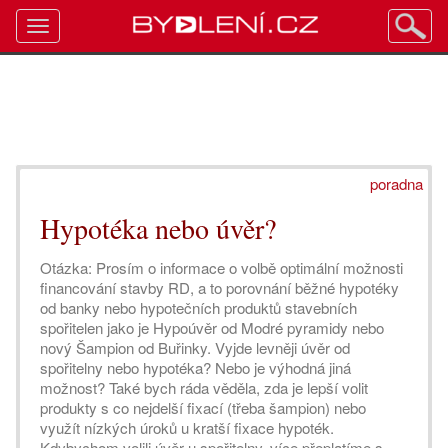
Toggle
navigation
poradna
Hypotéka nebo úvěr?
Otázka: Prosím o informace o volbě optimální možnosti
financování stavby RD, a to porovnání běžné hypotéky
od banky nebo hypotečních produktů stavebních
spořitelen jako je Hypoúvěr od Modré pyramidy nebo
nový Šampion od Buřinky. Vyjde levněji úvěr od
spořitelny nebo hypotéka? Nebo je výhodná jiná
možnost? Také bych ráda věděla, zda je lepší volit
produkty s co nejdelší fixací (třeba šampion) nebo
využít nízkých úroků u kratší fixace hypoték.
Kdybychom volili úvěr u spořitelny, více přeplatíme s