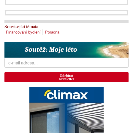
Související témata
Financování bydlení
Poradna
Odebírat
newsletter