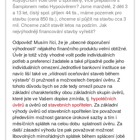
Šampionem nebo Hypoúvěrem? Jsme manželé, 2 děti 3
a 13 let, čistý spol. příjem 44 tis., máme pozemek pro
stavbu (cena 850 tis.), chceme si půjčit na stavbu cca 3
mil. Chceme začít stavět letos na podzim. Jak
nejvýhodněji financování stavby vyřešit?
Odpověď: Musím říci, že je „obecné doporučení
výhodnosti“ nějakého finančního produktu velmi obtížné.
Úvěr je totiž vždy vhodné volit podle individuálních
potřeb a preferencí žadatele a také případně podle jeho
individuálních omezení.Jednotlivé bankovní instituce se
navíc liší také ve „vlídnosti oceňování staveb během
výstavb“ či pružnosti a možnostech čerpání úvěru. Z
tohoto důvodu bych se zde tedy omezil pouze na
základní charakteristiky obou základních skupin úvěrů,
které jste ve Vašem dopise zmínila, tj.
hypotéčních
úvěrů
a úvěrů od
stavebních spořitelen
. Za základní
výhody úvěrů od stavebních spořitelen lze považovat
především možnost garance úrokové sazby a tím i
měsíčních splátek na celou dobu splatnosti úvěru. Za
další zásadní výhodu lze pak považovat možnost
libovolných mimořádných splátek během splácení (obě