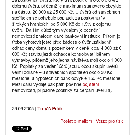
objemu úvěru, přičemž je maximum stanoveno obvykle
na částku 20 000 až 25 000 Kč. U úvěrů od stavebních
spořitelen se pohybuje poplatek za poskytnutí v
širokých hranicích od 5 000 Kč do 1,5% z objemu
úvěru. Dalším důležitým výdajem je ocenění
nemovitosti znalcem dané bankovní instituce. Přitom je
třeba vyhotovit ještě před žádostí o úvěr „základní“
odhad ceny domu s pozemkem v ceně cca. 4 000 až 6
000 Kč; stavbu jezdí odhadce kontrolovat i během
výstavby, přičemž jeho jedna návštěva stojí okolo 1 000
Kč. Poplatky za vedení účtů jsou u obou skupin úvěrů
velmi odlišné – u stavebních spořitelen okolo 30 Kč
měsíčně, u hypotéčních bank obvykle 150 Kč měsíčně.
Mezi další výdaje pak patří povinné
pojištění
nemovitostí, případně poplatky za čerpání úvěru aj.
29.06.2005
|
Tomáš Prčík
Poslat e-mailem
|
Verze pro tisk