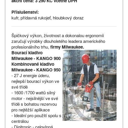
akční cena: 3 290 KČ včetně DPH
Příslušenství:
kufr, přídavná rukojeť, hloubkový doraz
Špičkový výkon, životnost a dokonalou ergonomii
zaručují výrobky dlouholetého leadera amerického
profesionálního trhu,
firmy Milwaukee.
Bourací kladivo
Milwaukee - KANGO 900
Kombinované kladivo
Milwaukee - KANGO 950
- 27 J energie úderu,
nejlepší bourací výkon ve
své třídě
- 1600 /1700 wattů silný
motor - nejsilnější ve své
třídě s bohatou rezervou
pro nejtěžší aplikace
- Ideální pro použití spolu s
centrálou
- Digitronic - celovlnná