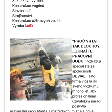
- Zakázková výroba
- Konstrukce vagónů
- Stavba lodí
- Strojírenství
- Konstrukce užitkových vozidel
- Výroba
kotlů
"PROČ VRTAT
TAK DLOUHO?
...ZKRAŤTE
PRACOVNÍ
DOBU,"
vzkazují
specialisté ze
společnosti
DEWALT. Tato
firma vložila do
svého výzkumu
mnoho let, aby
profesionálním
uživatelům nářadí
poskytla
maximální produktivitu. Prostřednictvím zcela nové