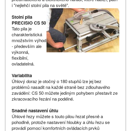
i "nejlehčí stolní pila na světě".
Stolní pila
PRECISIO CS 50
Tato pila je
charakteristická
množstvím výhod
- především ale
výkonná,
flexibilní,
ovladatelná.
Variabilita
Úhlový doraz je otočný o 180 stupňů lze jej bez
problémů nasadit na každé straně bez zdlouhavého
zavádění: CS 50 můžete jediným pohybem přestavit ze
zkracovacího řezání na podélné.
Snadné nastavení úhlu
Úhlové řezy můžete s touto pilou řezat přesně a
pohodlně, protože nastavení hloubky a úhlu řezu se
provádí pomocí komfortních ovládacích prvků