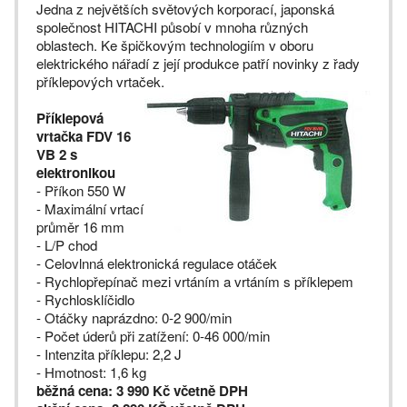
Jedna z největších světových korporací, japonská
společnost HITACHI působí v mnoha různých
oblastech. Ke špičkovým technologiím v oboru
elektrického nářadí z její produkce patří novinky z řady
příklepových vrtaček.
Příklepová
vrtačka FDV 16
VB 2 s
elektronikou
- Příkon 550 W
- Maximální vrtací
průměr 16 mm
- L/P chod
- Celovlnná elektronická regulace otáček
- Rychlopřepínač mezi vrtáním a vrtáním s příklepem
- Rychlosklíčidlo
- Otáčky naprázdno: 0-2 900/min
- Počet úderů při zatížení: 0-46 000/min
- Intenzita příklepu: 2,2 J
- Hmotnost: 1,6 kg
běžná cena: 3 990 Kč včetně DPH