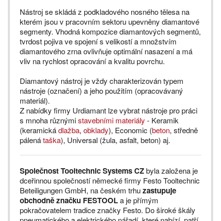
Nástroj se skládá z podkladového nosného tělesa na
kterém jsou v pracovním sektoru upevněny diamantové
segmenty. Vhodná kompozice diamantových segmentů,
tvrdost pojiva ve spojení s velikostí a množstvím
diamantového zrna ovlivňuje optimální nasazení a má
vliv na rychlost opracování a kvalitu povrchu.
Diamantový nástroj je vždy charakterizován typem
nástroje (označení) a jeho použitím (opracovávaný
materiál).
Z nabídky firmy Urdiamant lze vybrat nástroje pro práci
s mnoha různými
stavebními materiály
- Keramik
(keramická
dlažba
,
obklady
), Economic (
beton
, středně
pálená
taška
), Universal (žula, asfalt, beton) aj.
Společnost Tooltechnic Systems CZ
byla založena je
dceřinnou společností německé firmy Festo Tooltechnic
Beteiligungen GmbH, na českém trhu
zastupuje
obchodně značku FESTOOL
a je přímým
pokračovatelem tradice značky Festo. Do široké škály
pneumatického a elektrického nářadí, které nabízí, patří