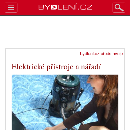
Toggle
navigation
bydlení.cz představuje
Elektrické přístroje a nářadí