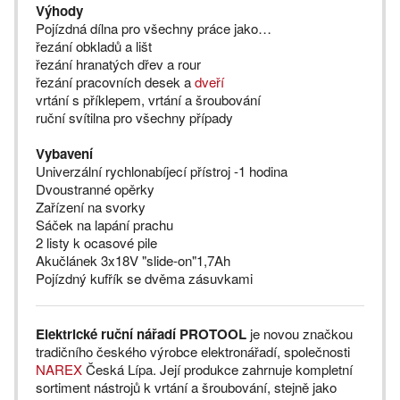
Výhody
Pojízdná dílna pro všechny práce jako…
řezání obkladů a lišt
řezání hranatých dřev a rour
řezání pracovních desek a
dveří
vrtání s příklepem, vrtání a šroubování
ruční svítilna pro všechny případy
Vybavení
Univerzální rychlonabíjecí přístroj -1 hodina
Dvoustranné opěrky
Zařízení na svorky
Sáček na lapání prachu
2 listy k ocasové pile
Akučlánek 3x18V "slide-on"1,7Ah
Pojízdný kufřík se dvěma zásuvkami
Elektrické ruční nářadí PROTOOL
je novou značkou
tradičního českého výrobce elektronářadí, společnosti
NAREX
Česká Lípa. Její produkce zahrnuje kompletní
sortiment nástrojů k vrtání a šroubování, stejně jako