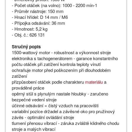
- Počet otáček (na volno): 1000 - 2200 min-1
- Průměr nástroje: 150 mm
- Hnací hřídel: D 14 mm / M6
- Přípojka odsávání: 36 mm
- Hmotnost: 5,2 kg
- Obj. č.: 626 131
Stručný popis
1500-wattový motor - robustnost a výkonnost stroje
elektronika s tachogenerátorem - garance konstantního
počtu otáček při zatížení kontrola teploty vinutí
ochraňuje motor před poškozením při dlouhodobém
zatížení
přizpůsobení otáček podle charakteru
materiálu
a
prováděné práce
opěrný stůl s plynulým nastale hloubky - zaručeno
bezpečné vedení stroje
účinné odsávání = čistý vzduch na pracovišti
variabilní pozice držadel a závěsné oko pro pružinový
závěs - optimální ovládání stroje
tlumení přenosu vibrací - záruka zvláště klidného chodu
stroje a malých vibrací