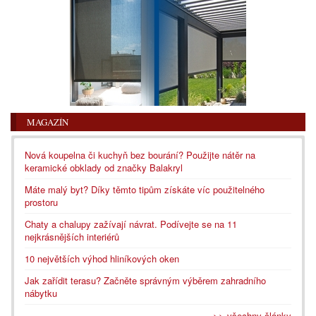
MAGAZÍN
Nová koupelna či kuchyň bez bourání? Použijte nátěr na
keramické obklady od značky Balakryl
Máte malý byt? Díky těmto tipům získáte víc použitelného
prostoru
Chaty a chalupy zažívají návrat. Podívejte se na 11
nejkrásnějších interiérů
10 největších výhod hliníkových oken
Jak zařídit terasu? Začněte správným výběrem zahradního
nábytku
>> všechny články