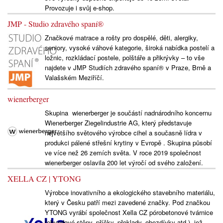
Provozuje i svůj e-shop.
JMP - Studio zdravého spaní®
Značkové matrace a rošty pro dospělé, děti, alergiky,
seniory, vysoké váhové kategorie, široká nabídka postelí a
ložnic, rozkládací postele, polštáře a přikrývky – to vše
najdete v JMP Studiích zdravého spaní® v Praze, Brně a
Valašském Meziříčí.
wienerberger
Skupina wienerberger je součástí nadnárodního koncernu
Wienerberger Ziegelindustrie AG, který představuje
největšího světového výrobce cihel a současně lídra v
produkci pálené střešní krytiny v Evropě . Skupina působí
ve více než 26 zemích světa. V roce 2019 společnost
wienerberger oslavila 200 let výročí od svého založení.
XELLA CZ | YTONG
Výrobce inovativního a ekologického stavebního materiálu,
který v Česku patří mezi zavedené značky. Pod značkou
YTONG vyrábí společnost Xella CZ pórobetonové tvárnice
(obvodové stěny, příčky, překlady, obezdívky atd.), jež