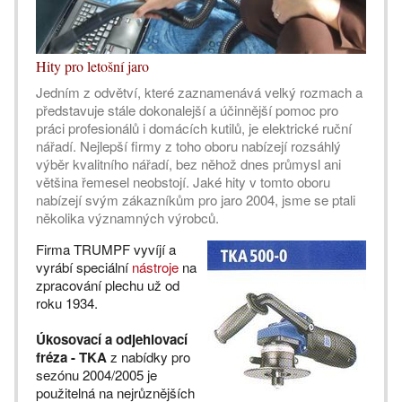
Hity pro letošní jaro
Jedním z odvětví, které zaznamenává velký rozmach a
představuje stále dokonalejší a účinnější pomoc pro
práci profesionálů i domácích kutilů, je elektrické ruční
nářadí. Nejlepší firmy z toho oboru nabízejí rozsáhlý
výběr kvalitního nářadí, bez něhož dnes průmysl ani
většina řemesel neobstojí. Jaké hity v tomto oboru
nabízejí svým zákazníkům pro jaro 2004, jsme se ptali
několika významných výrobců.
Firma TRUMPF vyvíjí a
vyrábí speciální
nástroje
na
zpracování plechu už od
roku 1934.
Úkosovací a odjehlovací
fréza - TKA
z nabídky pro
sezónu 2004/2005 je
použitelná na nejrůznějších