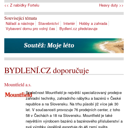
<< Z nabídky Fortelu
Heavy duty >>
Související témata
Nářadí a nástroje
Stavebnictví
Interiér
Hobby a zahrada
Vybavení domu pro volný čas
Bydlení.cz představuje
BYDLENÍ.CZ doporučuje
Mountfield a.s.
Společnost Mountfield je největší specializovaný prodejce
zahradní techniky, zahradního nábytku a bazénů v České
republice a na Slovensku. Na trhu působí již více jak 30
let. V současnosti provozuje 76 prodejních center, z toho
58 v Čechách a 18 na Slovensku. Mountfield je také
největším výrobcem bazénů a bazénového příslušenství a
své výrobky úspěšně exportuje do 46 zemí světa.