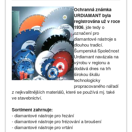
Ochranná známka
URDIAMANT byla
registrována už v roce
1936
, jde tedy o
označení pro
diamantové nástroje s
dlouhou tradicí.
Šumperská Společnost
Urdiamant navázala na
výrobu v regionu a
dodává dnes na trh
širokou škálu
technologicky
propracovaného nářadí
z nejkvalitnějších materiálů, které se používá mj. také
ve stavebnictví.
Sortiment zahrnuje:
- diamantové nástroje pro řezání
- diamantové nástroje pro frézování a broušení
- diamantové nástroje pro vrtání