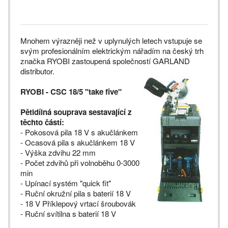
Mnohem výrazněji než v uplynulých letech vstupuje se
svým profesionálním elektrickým nářadím na český trh
značka RYOBI zastoupená společností GARLAND
distributor.
RYOBI - CSC 18/5 "take five"
Pětidílná souprava sestavající z
těchto částí:
- Pokosová pila 18 V s akučlánkem
- Ocasová pila s akučlánkem 18 V
- Výška zdvihu 22 mm
- Počet zdvihů při volnoběhu 0-3000
min
- Upínací systém "quick fit"
- Ruční okružní pila s baterií 18 V
- 18 V Příklepový vrtací šroubovák
- Ruční svítilna s baterií 18 V