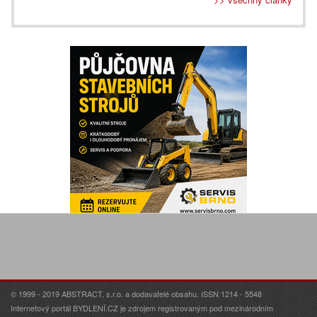
© 1999 - 2019 ABSTRACT, s.r.o. a dodavatelé obsahu. ISSN 1214 - 5548
Internetový portál BYDLENÍ.CZ je zdrojem registrovaným pod mezinárodním