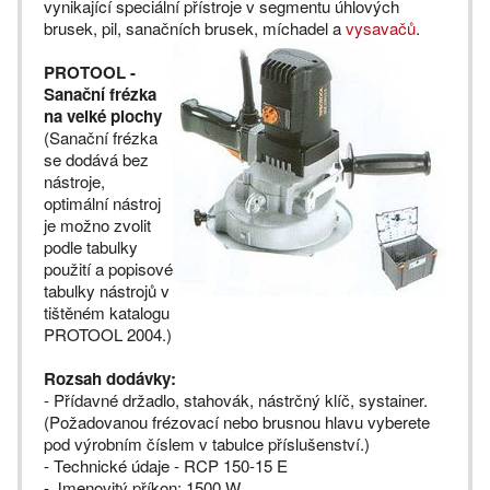
vynikající speciální přístroje v segmentu úhlových
brusek, pil, sanačních brusek, míchadel a
vysavačů
.
PROTOOL -
Sanační frézka
na velké plochy
(Sanační frézka
se dodává bez
nástroje,
optimální nástroj
je možno zvolit
podle tabulky
použití a popisové
tabulky nástrojů v
tištěném katalogu
PROTOOL 2004.)
Rozsah dodávky:
- Přídavné držadlo, stahovák, nástrčný klíč, systainer.
(Požadovanou frézovací nebo brusnou hlavu vyberete
pod výrobním číslem v tabulce příslušenství.)
- Technické údaje - RCP 150-15 E
- Jmenovitý příkon: 1500 W