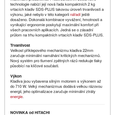
technologie nabízí její nová řada kompaktních 2 kg
vrtacích kladiv SDS-PLUS takovou úroveň trvanlivosti a
výkonu, jaké nebylo v této kategorii
nářadí
ještě
dosaženo. Dokonalá kombinace vyvážení, hmotnosti a
vynikající ergonomie poskytují maximální komfort při
všech pracovních aplikacích. Jedná se o zásadní
průlom na trhu kompaktních vrtacích kladiv SDS-PLUS.
Trvanlivost
Velikost příklepového mechanizmu kladiva 22mm
zaručuje minimální namáhání kritických mechanizmů.
Nový systém pro tlumení zpětných rázů redukuje tlaky
působící na klíčové součásti.
Výkon
Kladiva jsou vybavena silným motorem s výkonem až
do 710 W. Velký mechanizmus dodává velkou rázovou
energii, jeho optimalizace zaručuje minimální ztráty
energie
.
NOVINKA od HITACHI