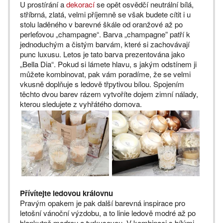
U prostírání a
dekorací
se opět osvědčí neutrální bílá,
stříbrná, zlatá, velmi příjemně se však budete cítit i u
stolu laděného v barevné škále od oranžové až po
perleťovou „champagne“. Barva „champagne” patří k
jednoduchým a čistým barvám, které si zachovávají
punc luxusu. Letos je tato barva prezentována jako
„Bella Dia“. Pokud si lámete hlavu, s jakým odstínem ji
můžete kombinovat, pak vám poradíme, že se velmi
vkusně doplňuje s ledově třpytivou bílou. Spojením
těchto dvou barev rázem vytvoříte dojem zimní nálady,
kterou sledujete z vyhřátého domova.
Přívítejte ledovou královnu
Pravým opakem je pak další barevná inspirace pro
letošní vánoční výzdobu, a to linie ledově modré až po
blankytně modrou a tyrkysovou. V kombinaci s bílými,