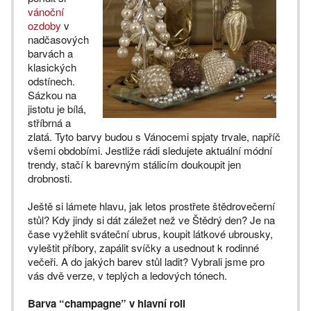
vánoční
ozdoby
v
nadčasových
barvách a
klasických
odstínech.
Sázkou na
jistotu je bílá,
stříbrná a
zlatá. Tyto barvy budou s Vánocemi spjaty trvale, napříč
všemi obdobími. Jestliže rádi sledujete aktuální módní
trendy, stačí k barevným stálicím doukoupit jen
drobnosti.
Ještě si lámete hlavu, jak letos prostřete štědrovečerní
stůl? Kdy jindy si dát záležet než ve Štědrý den? Je na
čase vyžehlit sváteční ubrus, koupit látkové ubrousky,
vyleštit příbory, zapálit svíčky a usednout k rodinné
večeři. A do jakých barev stůl ladit? Vybrali jsme pro
vás dvě verze, v teplých a ledových tónech.
Barva “champagne” v hlavní roli