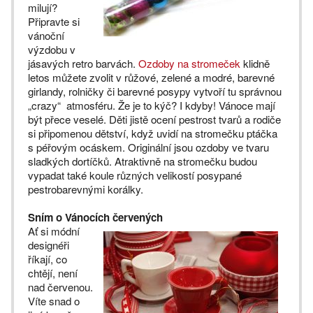
milují?
Připravte si
vánoční
výzdobu v
jásavých retro barvách.
Ozdoby na stromeček
klidně
letos můžete zvolit v růžové, zelené a modré, barevné
girlandy, rolničky či barevné posypy vytvoří tu správnou
„crazy“ atmosféru. Že je to kýč? I kdyby! Vánoce mají
být přece veselé. Děti jistě ocení pestrost tvarů a rodiče
si připomenou dětství, když uvidí na stromečku ptáčka
s péřovým ocáskem. Originální jsou ozdoby ve tvaru
sladkých dortíčků. Atraktivně na stromečku budou
vypadat také koule různých velikostí posypané
pestrobarevnými korálky.
Sním o Vánocích červených
Ať si módní
designéři
říkají, co
chtějí, není
nad červenou.
Víte snad o