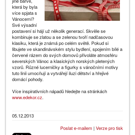
jiné barvě,
která by byla
více spjata s
Vánocemi?
Své výsadní
postavení si hájí už několik generací. Skvěle se
kombinuje se zlatou a se zelenou tvoří nadčasovou
klasiku, která je známá po celém světě. Pokud si
libujete ve skandinávském stylu bydlení, spojením bílé a
červené rázem do svých domovů přivoláte atmosféru
severských Vánoc a klasických norských pletených
vzorů. Různé lucerničky a figurky s vánočními motivy
tuto linii umocňují a vytvářejí iluzi dětství a hřejivé
domácí pohody.
Více inspirativních nápadů hledejte na stránkách
www.edekor.cz
.
05.12.2013
Poslat e-mailem
|
Verze pro tisk