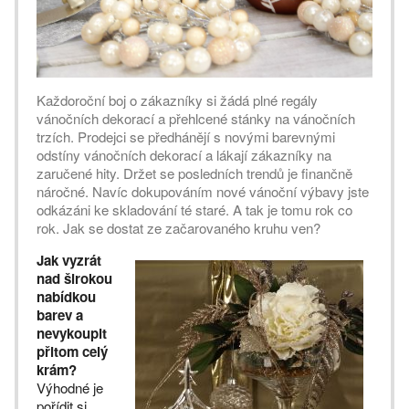
Každoroční boj o zákazníky si žádá plné regály
vánočních dekorací a přehlcené stánky na vánočních
trzích. Prodejci se předhánějí s novými barevnými
odstíny vánočních dekorací a lákají zákazníky na
zaručené hity. Držet se posledních trendů je finančně
náročné. Navíc dokupováním nové vánoční výbavy jste
odkázáni ke skladování té staré. A tak je tomu rok co
rok. Jak se dostat ze začarovaného kruhu ven?
Jak vyzrát
nad širokou
nabídkou
barev a
nevykoupit
přitom celý
krám?
Výhodné je
pořídit si