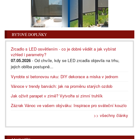
BYTOVÉ DOPLŇKY
Zrcadlo s LED osvětlením - co je dobré vědět a jak vybírat
vzhled i parametry?
07.05.2026
- Od chvíle, kdy se LED zrcadla objevila na trhu,
jejich obliba postupně...
Vyrobte si betonovou ruku: DIY dekorace a miska v jednom
Vánoce v trendy barvách: jak na proměnu starých ozdob
Jak oživit parapet v zimě? Vytvořte si zimní truhlík
Zázrak Vánoc ve vašem obýváku: Inspirace pro sváteční kouzlo
>> všechny články