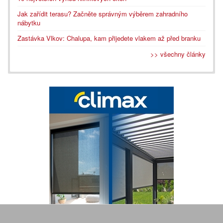
Jak zařídit terasu? Začněte správným výběrem zahradního
nábytku
Zastávka Vlkov: Chalupa, kam přijedete vlakem až před branku
>> všechny články