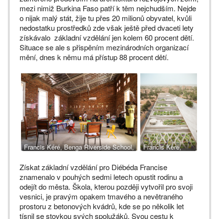
mezi nimiž Burkina Faso patří k těm nejchudším. Nejde
o nijak malý stát, žije tu přes 20 milionů obyvatel, kvůli
nedostatku prostředků zde však ještě před dvaceti lety
získávalo základní vzdělání jen kolem 60 procent dětí.
Situace se ale s přispěním mezinárodních organizací
mění, dnes k němu má přístup 88 procent dětí.
Francis Kéré, Benga Riverside School,
Francis Kéré,
Mosambik
Národní
Získat základní vzdělání pro Diébéda Francise
shromáždění,
znamenalo v pouhých sedmi letech opustit rodinu a
Burkina Faso
odejít do města. Škola, kterou později vytvořil pro svoji
vesnici, je pravým opakem tmavého a nevětraného
prostoru z betonových kvádrů, kde se po několik let
tísnil se stovkou svých spolužáků. Svou cestu k