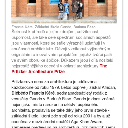
Francis Kéré, Základní škola Gando, Burkina Faso
Šetrnost k přírodě a jejím zdrojům, udržitelnost,
úspornost, ale také celé spektrum sociálních aspektů
jsou vlastnosti, které se stále výrazněji uplatňují i v
současné architektuře. Dávají vzniknout výjimečným,
originálním a inovativním projektům, jejichž tvůrci patří
ve svém oboru ke špičce. Důkazem jsou i díla nositelů
nejprestižnějšího ocenění v oblasti architektury
The
Pritzker Architecture Prize
.
Pritzkerova cena za architekturu je udělována
každoročně od roku 1979. Letos poprvé ji získal Afričan,
Diébédo Francis Kéré
, sedmapadesátiletý rodák z
vesničky Gando v Burkině Faso. Gando je dnes známá
nejen jako místo narození a dětství úspěšného
architekta, proslavila se také díky jeho první stavbě -
základní škole, která zde stojí od roku 2001 a byla už
oceněna v mezinárodní soutěži Aga Khan Award,
zaměřené především na architekturu rozvojových zemí,