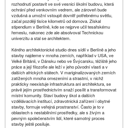
rozhodnutí postavit ve své vesnici školní budovu, která
ochrání před venkovním vedrem, ale zároveň bude
vzdušná a umožní vstoupit dovnitř potřebnému světlu,
začal později tisíce kilometrů od domova. Získal
stipendium v Berlíně, kde se nejprve učil tesařskému
řemeslu, nakonec zde ale absolvoval Technickou
univerzitu a stal se architektem.
Kérého architektonické studio dnes sídlí v Berlíně a jeho
stavby najdeme v mnoha zemích, například v USA, ve
Velké Británii, v Dánsku nebo ve Švýcarsku, těžiště jeho
práce a její filozofie ale leží v jeho původní vlasti a v
dalších afrických státech. V mariginalizovaných zemích
zatížených mnoha omezeními a strastmi, v nichž
prakticky neexistuje infrastruktura ani architektura, se
právě jejím prostřednictvím snaží posílit a transformovat
místní komunity. Staví budovy škol a dalších
vzdělávacích institucí, zdravotnická zařízení i obytné
stavby, formuje veřejná prostranství. Často je to v
oblastech s nestabilními prostředky, ale s živým a
pevným společenstvím lidí, které samotný proces
stavby ještě posiluje.