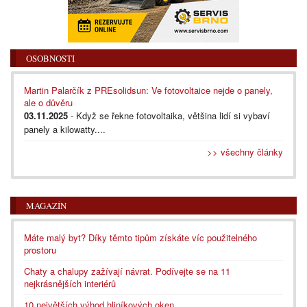
OSOBNOSTI
Martin Palarčík z PREsolidsun: Ve fotovoltaice nejde o panely,
ale o důvěru
03.11.2025
- Když se řekne fotovoltaika, většina lidí si vybaví
panely a kilowatty....
>> všechny články
MAGAZÍN
Máte malý byt? Díky těmto tipům získáte víc použitelného
prostoru
Chaty a chalupy zažívají návrat. Podívejte se na 11
nejkrásnějších interiérů
10 největších výhod hliníkových oken