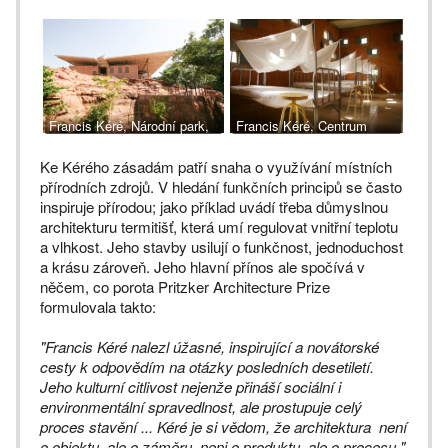
Francis Kéré, Národní park,
Francis Kéré, Centrum
Mali
zdraví a sociální pomoci
Ke Kérého zásadám patří snaha o využívání místních
přírodních zdrojů. V hledání funkčních principů se často
inspiruje přírodou; jako příklad uvádí třeba důmyslnou
architekturu termitišť, která umí regulovat vnitřní teplotu
a vlhkost. Jeho stavby usilují o funkčnost, jednoduchost
a krásu zároveň. Jeho hlavní přínos ale spočívá v
něčem, co porota Pritzker Architecture Prize
formulovala takto:
"Francis Kéré nalezl úžasné, inspirující a novátorské
cesty k odpovědím na otázky posledních desetiletí.
Jeho kulturní citlivost nejenže přináší sociální i
environmentální spravedlnost, ale prostupuje celý
proces stavění ... Kéré je si vědom, že architektura není
o objektu, ale o záměru, neni o produktu, ale o procesu."