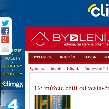
BYDLENI.CZ
INTERIÉR
STAVBA
NO
Bydlení.cz
Interiér
Nábytek
Vestavné skříně
Co můžete chtít od vestavě