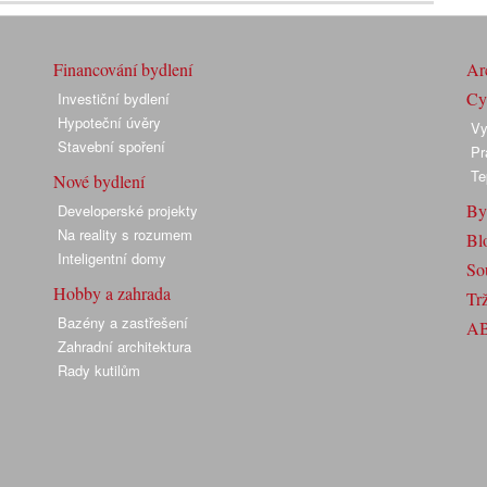
Financování bydlení
Arc
Cyk
Investiční bydlení
Hypoteční úvěry
Vy
Stavební spoření
Pr
Te
Nové bydlení
By
Developerské projekty
Na reality s rozumem
Bl
Inteligentní domy
So
Hobby a zahrada
Trž
Bazény a zastřešení
A
Zahradní architektura
Rady kutilům