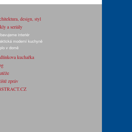
hitektura, design, styl
ly a seriály
bavujeme interiér
aktická moderní kuchyně
plo v domě
dlínkova kuchařka
og
utěže
iště zpráv
BSTRACT.CZ