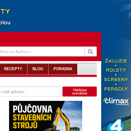
RECEPTY
BLOG
PORADNA
Odebírat
newsletter