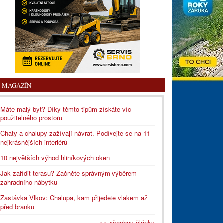
MAGAZÍN
Máte malý byt? Díky těmto tipům získáte víc
použitelného prostoru
Chaty a chalupy zažívají návrat. Podívejte se na 11
nejkrásnějších interiérů
10 největších výhod hliníkových oken
Jak zařídit terasu? Začněte správným výběrem
zahradního nábytku
Zastávka Vlkov: Chalupa, kam přijedete vlakem až
před branku
>> všechny články