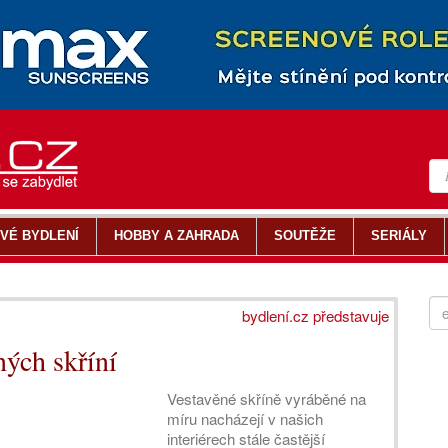
VÉ BYDLENÍ
HOBBY A ZAHRADA
SOUTĚŽE
SERIÁLY
bydlení.cz představuje
ných skříní
Vestavěné skříně vyráběné na
míru nacházejí v našich
interiérech stále častější