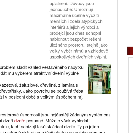
uplatnění. Důvody jsou
jednoduché: Umožňují
maximálně účelné využití
menších i zcela atypických
interiérů a jejich výrobci a
prodejci jsou dnes schopni
nabídnout bezpočet řešení
úložného prostoru, stejně jako
velký výběr rámů a vzhledově
uspokojivých dveřních výplní.
 problém sladit vzhled vestavěného nábytku
dát mu výběrem atraktivní dveřní výplně
kazetové, žaluziové, dřevěné, z lamina s
řevotřísky. Jako povrchu se používá třeba
bízí v poslední době s velkým úspěchem mj.
rostorové úspornosti jsou nejčastěji žádaným systémem
ní dveří
dveře
posuvné. Můžete však vyhledat i
tele, kteří nabízejí také skládací dveře. Ty po jejich
í ke straně skříně umožňují přístup do celého prostoru