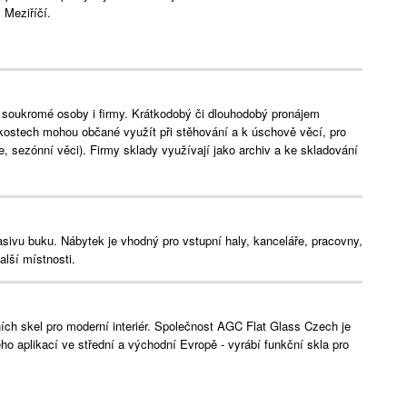
Meziříčí.
 soukromé osoby i firmy. Krátkodobý či dlouhodobý pronájem
kostech mohou občané využít při stěhování a k úschově věcí, pro
e, sezónní věci). Firmy sklady využívají jako archiv a ke skladování
asivu buku. Nábytek je vhodný pro vstupní haly, kanceláře, pracovny,
alší místnosti.
ích skel pro moderní interiér. Společnost AGC Flat Glass Czech je
ho aplikací ve střední a východní Evropě - vyrábí funkční skla pro