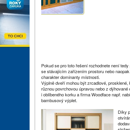
Pokud se pro toto řešení rozhodnete není tedy
se stávajícím zařízením prostoru nebo naopak 
charakter dominanty místnosti.
Výplně dveří mohou být zrcadlové, prosklené, 
různou povrchovou úpravou nebo z dýhované d
i oblíbeného korku a firma Woodface např. na
bambusový výplet.
Díky p
otvírá
dodava
složen