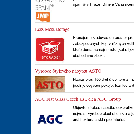
spaní® v Praze, Brně a Valašském 
Less Mess storage
Pronájem skladovacích prostor pro
zabezpečených kójí v různých veli
které doma nemají místo (kola, lyž
obchodního zboží.
Výrobce Stylového nábytku ASTO
Nabízí přes 150 druhů solitérů z m
jídelny, obývací pokoje, ložnice a d
AGC Flat Glass Czech a.s., člen AGC Group
Objevte širokou nabídku dekorativn
největší výrobce plochého skla a je
architekturu a skla pro interiér.