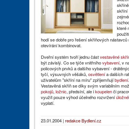
skříně
skříní
zejmé
rozhod
které 
použit
hodí se dobře pro řešení skříňových nástavců
otevírání kombinovat.
Dveřní systém tvoří jednu část
vestavěné skří
být závislý. Co se týče vnitřního
vybavení
, v 
policových prvků a dalšího vybavení - drátěný
tyčí, výsuvných věšáků,
osvětlení
a dalších ra
uživatelům "skříní na míru" zpříjemňují
bydlení
Vestavěná skříň se díky svým variabilním mo
pokojů
,
ložnic
, předsíní, ale i
koupelen
či praco
využít pouze výhod účelného rozvržení
úložné
vyplatí.
23.01.2004
|
redakce Bydlení.cz