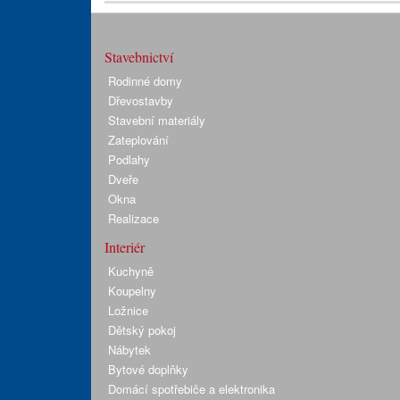
Stavebnictví
Rodinné domy
Dřevostavby
Stavební materiály
Zateplování
Podlahy
Dveře
Okna
Realizace
Interiér
Kuchyně
Koupelny
Ložnice
Dětský pokoj
Nábytek
Bytové doplňky
Domácí spotřebiče a elektronika