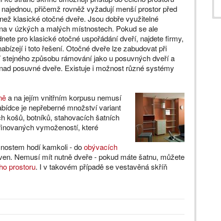
 najednou, přičemž rovněž vyžadují menší prostor před
 než klasické otočné dveře. Jsou dobře využitelné
na v úzkých a malých místnostech. Pokud se ale
nete pro klasické otočné uspořádání dveří, najdete firmy,
nabízejí i toto řešení. Otočné dveře lze zabudovat při
í stejného způsobu rámování jako u posuvných dveří a
 nad posuvné dveře. Existuje i možnost různé systémy
ně
a na jejím vnitřním korpusu nemusí
nabídce je nepřeberné množství variant
ch košů, botníků, stahovacích šatních
finovaných vymožeností, které
.
žnostem hodí kamkoli - do
obývacích
ven. Nemusí mít nutně dveře - pokud máte šatnu, můžete
ho prostoru
. I v takovém případě se vestavěná skříň