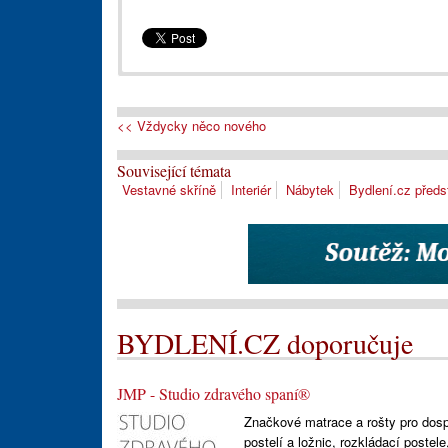
<< Vždycky něco nového
Související témata
Vestavné skříně
Interiér
Nábytek
Bydlení.cz předs
BYDLENÍ.CZ doporučuje
JMP - Studio zdravého spaní®
Značkové matrace a rošty pro dospě
postelí a ložnic, rozkládací postel