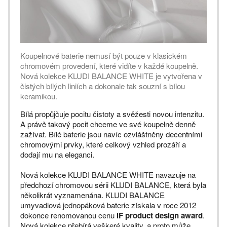
Koupelnové baterie nemusí být pouze v klasickém
chromovém provedení, které vidíte v každé koupelně.
Nová kolekce KLUDI BALANCE WHITE je vytvořena v
čistých bílých liniích a dokonale tak souzní s bílou
keramikou.
Bílá propůjčuje pocitu čistoty a svěžesti novou intenzitu.
A právě takový pocit chceme ve své koupelně denně
zažívat. Bílé baterie jsou navíc ozvláštněny decentními
chromovými prvky, které celkový vzhled prozáří a
dodají mu na eleganci.
Nová kolekce KLUDI BALANCE WHITE navazuje na
předchozí chromovou sérii KLUDI BALANCE, která byla
několikrát vyznamenána. KLUDI BALANCE
umyvadlová jednopáková baterie získala v roce 2012
dokonce renomovanou cenu
iF product design award
.
Nová kolekce přebírá veškeré kvality, a proto může