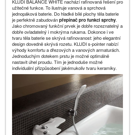
KLUDI BALANCE WHITE nachází rafinovaná řešení pro
užitečné funkce. To ilustruje vanová a sprchová
jednopáková baterie. Do hladké bílé plochy těla baterie
je perfektně zabudován
přepínač pro funkci sprchy
.
Jako chromovaný funkční prvek je dobře rozeznatelný a
dobře ovladatelný i mokrýma rukama. Dokonce i ve
tvaru těla baterie se skrývá rafinovanost: jeho elegantní
design dovedně skrývá rozetu. KLUDI s-pointer nabízí
výhody komfortu a dřezových a vanových armaturách.
Jednoduchým dotekem prstu je možné optimálně
nastavit úhel proudu. Tím je jednoduše možné
individuální přizpůsobení jakémukoliv tvaru keramiky.