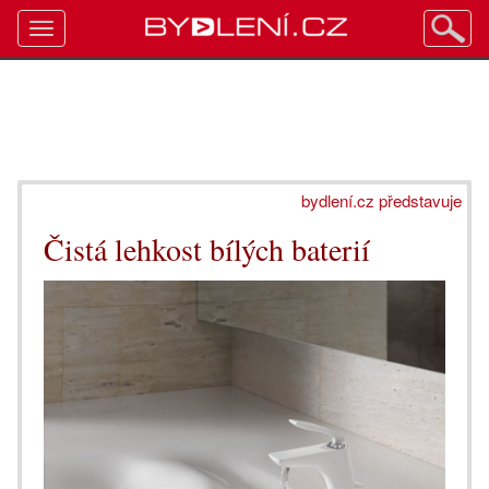
Toggle
navigation
bydlení.cz představuje
Čistá lehkost bílých baterií