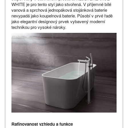
WHITE je pro tento styl jako stvořená. V příjemné bílé
vanová a sprchová jednopáková stojánková baterie
nevypadá jako koupelnová baterie. Působí v prvé řadě
jako elegantní designový prvek vybavený moderní
technikou pro vysoké nároky.
Rafinovanost vzhledu a funkce