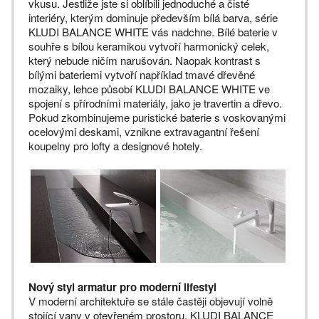
vkusu. Jestliže jste si oblíbili jednoduché a čisté
interiéry, kterým dominuje především bílá barva, série
KLUDI BALANCE WHITE vás nadchne. Bílé baterie v
souhře s bílou keramikou vytvoří harmonický celek,
který nebude ničím narušován. Naopak kontrast s
bílými bateriemi vytvoří například tmavé dřevěné
mozaiky, lehce působí KLUDI BALANCE WHITE ve
spojení s přírodními materiály, jako je travertin a dřevo.
Pokud zkombinujeme puristické baterie s voskovanými
ocelovými deskami, vznikne extravagantní řešení
koupelny pro lofty a designové hotely.
Nový styl armatur pro moderní lifestyl
V moderní architektuře se stále častěji objevují volně
stojící vany v otevřeném prostoru. KLUDI BALANCE