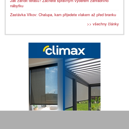
Jak zařídit terasu? Začněte správným výběrem zahradního
nábytku
Zastávka Vlkov: Chalupa, kam přijedete vlakem až před branku
>> všechny články