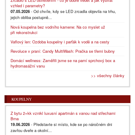
Zrcadlo s LED osvětlením - co je dobré vědět a jak vybírat
vzhled i parametry?
07.05.2026
- Od chvíle, kdy se LED zrcadla objevila na trhu,
jejich obliba postupně...
Nová koupelna bez vodního kamene: Na co myslet už
při rekonstrukci
Vaflový len: Ozdoba koupelny i parťák k vodě a na cesty
Revoluce v praní: Candy MultiWash: Pračka se třemi bubny
Domácí wellness: Zaměřili jsme se na parní sprchový box a
hydromasážní vanu
>> všechny články
KOUPELNY
Z bytu 2+kk vznikl luxusní apartmán s vanou nad střechami
Brna
19.06.2026
- Představte si místo, kde se po náročném dni
zavřou dveře a okolní...