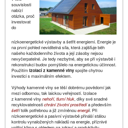
souvislosti
nabízí
otázka, proč
investovat
do
nízkoenergetické výstavby a šetřit energiemi. Energie je
na první pohled neviditelná síla, která zajišťuje běh
našeho každodenního života a její zásoby nejsou
nevyčerpatelné. Je tedy nezbytné, aby se při výstavbě i
rekonstrukci budov pomýšlelo na energetickou účinnost.
Použitím
izolací z kamenné vlny
spojíte chytrou
investici s maximálním efektem.
Výhody kamenné vlny se těší dobrému povědomí jak
mezi odbornou, tak laickou veřejností. Izolace
z kamenné vlny
nehoří, tlumí hluk
, díky své snadné
recyklovatelnosti
chrání životní prostředí
a především
šetř
í
tolik potřebnou a již zmíněnou
energi
i
. Při
nízkoenergetické a pasivní výstavbě přináší stálou
kontrolu vynaložených nákladů na energie, příznivé
vnitřní klima s ohledem na zdraví a produktivitu