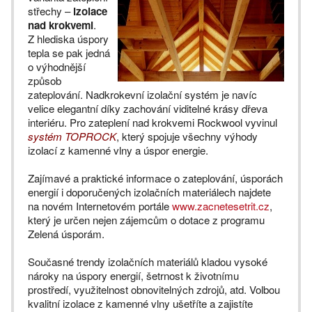
střechy –
izolace
nad krokvemi
.
Z hlediska úspory
tepla se pak jedná
o výhodnější
způsob
zateplování. Nadkrokevní izolační systém je navíc
velice elegantní díky zachování viditelné krásy dřeva
interiéru. Pro zateplení nad krokvemi Rockwool vyvinul
systém TOPROCK
, který spojuje všechny výhody
izolací z kamenné vlny a úspor energie.
Zajímavé a praktické informace o zateplování, úsporách
energií i doporučených izolačních materiálech najdete
na novém Internetovém portále
www.zacnetesetrit.cz
,
který je určen nejen zájemcům o dotace z programu
Zelená úsporám.
Současné trendy izolačních materiálů kladou vysoké
nároky na úspory energií, šetrnost k životnímu
prostředí, využitelnost obnovitelných zdrojů, atd. Volbou
kvalitní izolace z kamenné vlny ušetříte a zajistíte