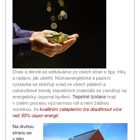
Dnes a denně se setkáváme ze všech stran s tipy, triky
a radami, jak ušetřit. Nízkoenergetická a pasivní
výstavba se skloňují snad ve všech pádech a
celosvětové trendy stavebních materiálů se zaměřují na
energeticky úsporné bydlení.
Tepelné izolace
hrají
v celém procesu významnou roli a není žádnou
novinkou, že
kvalitním zateplením lze dosáhnout více
než 50% úspor energií
.
Na druhou
stranu se
v této