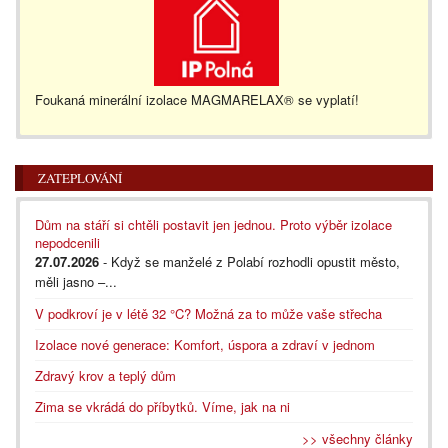
Foukaná minerální izolace MAGMARELAX® se vyplatí!
ZATEPLOVÁNÍ
Dům na stáří si chtěli postavit jen jednou. Proto výběr izolace
nepodcenili
27.07.2026
- Když se manželé z Polabí rozhodli opustit město,
měli jasno –...
V podkroví je v létě 32 °C? Možná za to může vaše střecha
Izolace nové generace: Komfort, úspora a zdraví v jednom
Zdravý krov a teplý dům
Zima se vkrádá do příbytků. Víme, jak na ni
>> všechny články