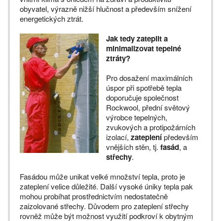
obyvatel, výrazně nižší hlučnost a především snížení
energetických ztrát.
Jak tedy zateplit a
minimalizovat tepelné
ztráty?
Pro dosažení maximálních
úspor při spotřebě tepla
doporučuje společnost
Rockwool, přední světový
výrobce tepelných,
zvukových a protipožárních
izolací,
zateplení
především
vnějších stěn, tj.
fasád
, a
střechy
.
Fasádou může unikat velké množství tepla, proto je
zateplení velice důležité. Další vysoké úniky tepla pak
mohou probíhat prostřednictvím nedostatečně
zaizolované střechy. Důvodem pro zateplení střechy
rovněž může být možnost využití podkroví k obytným