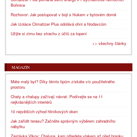
Bohnice
Rozhovor: Jak postupovat v boji s hlukem v bytovém domě
Jak izolace Climatizer Plus odolává ohni a hlodavcům
Užijte si zimu bez strachu z účtů za topení
>> všechny články
MAGAZÍN
Máte malý byt? Díky těmto tipům získáte víc použitelného
prostoru
Chaty a chalupy zažívají návrat. Podívejte se na 11
nejkrásnějších interiérů
10 největších výhod hliníkových oken
Jak zařídit terasu? Začněte správným výběrem zahradního
nábytku
Zastávka Vlkov: Chalupa, kam přijedete vlakem až před branku