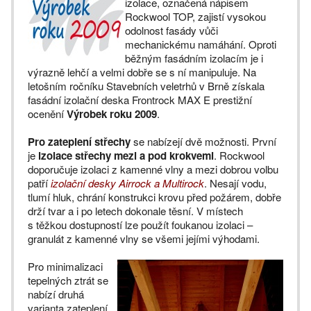
izolace, označená nápisem
Rockwool TOP, zajistí vysokou
odolnost fasády vůči
mechanickému namáhání. Oproti
běžným fasádním izolacím je i
výrazně lehčí a velmi dobře se s ní manipuluje. Na
letošním ročníku Stavebních veletrhů v Brně získala
fasádní izolační deska Frontrock MAX E prestižní
ocenění
Výrobek roku 2009
.
Pro zateplení střechy
se nabízejí dvě možnosti. První
je
izolace střechy mezi a pod krokvemi
. Rockwool
doporučuje izolaci z kamenné vlny a mezi dobrou volbu
patří
izolační desky Airrock a Multirock
. Nesají vodu,
tlumí hluk, chrání konstrukci krovu před požárem, dobře
drží tvar a i po letech dokonale těsní. V místech
s těžkou dostupností lze použít foukanou izolaci –
granulát z kamenné vlny se všemi jejími výhodami.
Pro minimalizaci
tepelných ztrát se
nabízí druhá
varianta zateplení