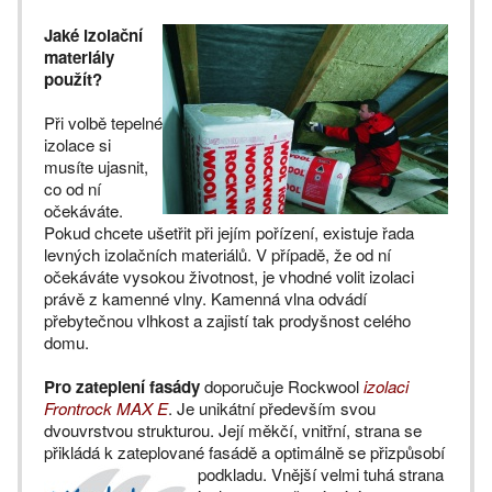
Jaké izolační
materiály
použít?
Při volbě tepelné
izolace si
musíte ujasnit,
co od ní
očekáváte.
Pokud chcete ušetřit při jejím pořízení, existuje řada
levných izolačních materiálů. V případě, že od ní
očekáváte vysokou životnost, je vhodné volit izolaci
právě z kamenné vlny. Kamenná vlna odvádí
přebytečnou vlhkost a zajistí tak prodyšnost celého
domu.
Pro zateplení fasády
doporučuje Rockwool
izolaci
Frontrock MAX E
. Je unikátní především svou
dvouvrstvou strukturou. Její měkčí, vnitřní, strana se
přikládá k zateplované fasádě a optimálně se přizpůsobí
podkladu.
Vnější velmi tuhá strana