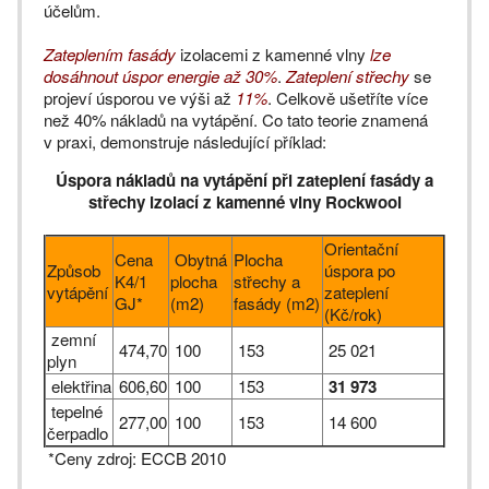
účelům.
Zateplením fasády
izolacemi z kamenné vlny
lze
dosáhnout úspor energie až 30%
.
Zateplení střechy
se
projeví úsporou ve výši až
11%
. Celkově ušetříte více
než 40% nákladů na vytápění. Co tato teorie znamená
v praxi, demonstruje následující příklad:
Úspora nákladů na vytápění při zateplení fasády a
střechy izolací z kamenné vlny Rockwool
Orientační
Cena
Obytná
Plocha
Způsob
úspora po
K4/1
plocha
střechy a
vytápění
zateplení
GJ*
(m2)
fasády (m2)
(Kč/rok)
zemní
474,70
100
153
25 021
plyn
elektřina
606,60
100
153
31 973
tepelné
277,00
100
153
14 600
čerpadlo
*Ceny zdroj: ECCB 2010