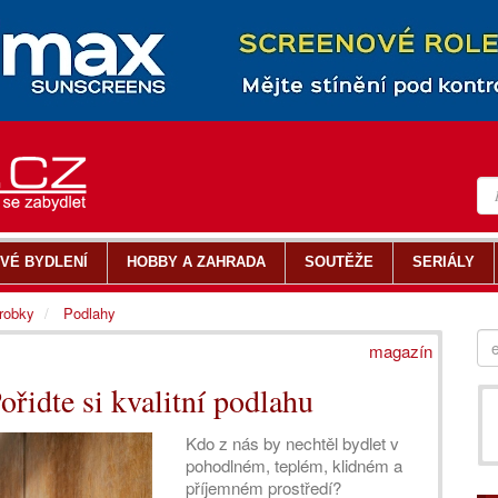
VÉ BYDLENÍ
HOBBY A ZAHRADA
SOUTĚŽE
SERIÁLY
ýrobky
Podlahy
magazín
řidte si kvalitní podlahu
Kdo z nás by nechtěl bydlet v
pohodlném, teplém, klidném a
příjemném prostředí?