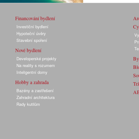
Financování bydlení
Arc
Cyk
Investiční bydlení
Hypoteční úvěry
Vy
Stavební spoření
Pr
Te
Nové bydlení
By
Developerské projekty
Na reality s rozumem
Bl
Inteligentní domy
So
Hobby a zahrada
Trž
Bazény a zastřešení
A
Zahradní architektura
Rady kutilům