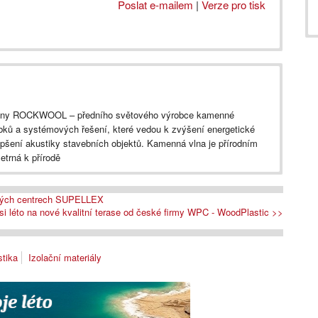
Poslat e-mailem
|
Verze pro tisk
iny ROCKWOOL – předního světového výrobce kamenné
obků a systémových řešení, které vedou k zvýšení energetické
lepšení akustiky stavebních objektů. Kamenná vlna je přírodním
etrná k přírodě
hových centrech SUPELLEX
 si léto na nové kvalitní terase od české firmy WPC - WoodPlastic >>
tika
Izolační materiály