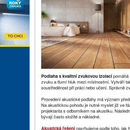
Podlaha s kvalitní zvukovou izolací
pomáhá sn
zvuku a tlumí hluk mezi místnostmi. Vytváří tak
soustředěnost při práci nebo učení. Správně zvo
Provedení akustické podlahy má význam přede
Na akustickou pohodu je nutné myslet již ve fá
projektanta s odborníkem na akustiku. Násled
bývají často složité a nákladné.
Akustická řešení
navrhujeme podle toho, jak 