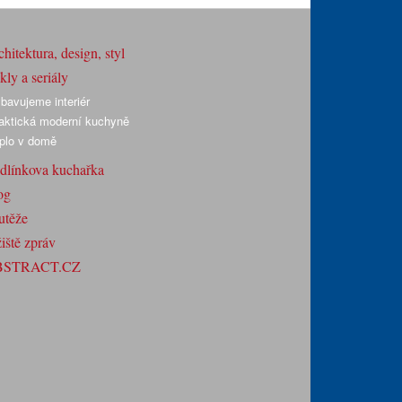
hitektura, design, styl
ly a seriály
bavujeme interiér
aktická moderní kuchyně
plo v domě
dlínkova kuchařka
og
utěže
iště zpráv
BSTRACT.CZ