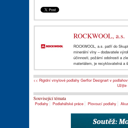
AKUFLOOR®
ROCKWOOL, a.s.
ROCKWOOL, a.s. patří do Skup
minerální vlny – dodavatele výr
účinnosti, požární odolnosti a z
materiálem, je recyklovatelná a š
<< Rigidní vinylové podlahy Gerflor Designart v podla
Užijte
Související témata
Podlahy
Podlahářské práce
Plovoucí podlahy
Akus