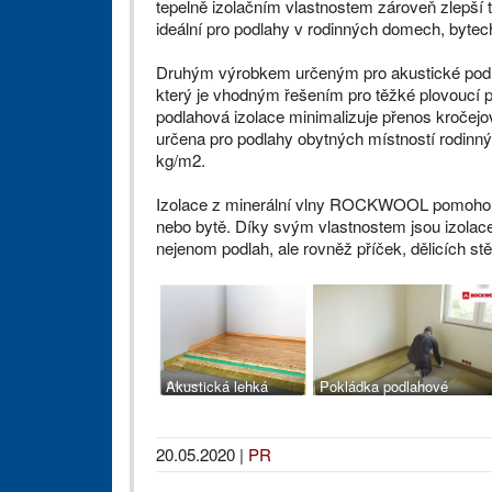
tepelně izolačním vlastnostem zároveň zlep
ideální pro podlahy v rodinných domech, bytec
Druhým výrobkem určeným pro akustické podla
který je vhodným řešením pro těžké plovoucí 
podlahová izolace minimalizuje přenos kročejo
určena pro podlahy obytných místností rodinn
kg/m2.
Izolace z minerální vlny ROCKWOOL pomohou v
nebo bytě. Díky svým vlastnostem jsou izolac
nejenom podlah, ale rovněž příček, dělicích s
Akustická lehká
Pokládka podlahové
plovoucí podlaha s
akustické izolace
izolací z kamenné
ROCKWOOL STEPROCK 
vlny STEPROCK HD
20.05.2020
|
PR
v systému