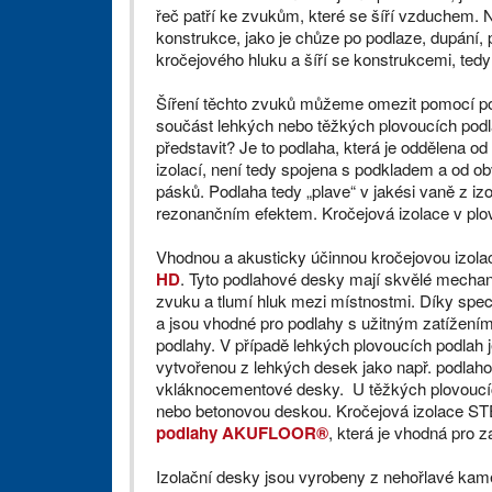
řeč patří ke zvukům, které se šíří vzduchem. 
konstrukce, jako je chůze po podlaze, dupání, 
kročejového hluku a šíří se konstrukcemi, tedy
Šíření těchto zvuků můžeme omezit pomocí po
součást lehkých nebo těžkých plovoucích podl
představit? Je to podlaha, která je oddělena o
izolací, není tedy spojena s podkladem a od o
pásků. Podlaha tedy „plave“ v jakési vaně z izo
rezonančním efektem. Kročejová izolace v plov
Vhodnou a akusticky účinnou kročejovou izola
HD
. Tyto podlahové desky mají skvělé mechani
zvuku a tlumí hluk mezi místnostmi. Díky sp
a jsou vhodné pro podlahy s užitným zatížením 
podlahy. V případě lehkých plovoucích podla
vytvořenou z lehkých desek jako např. podlaho
vkláknocementové desky. U těžkých plovoucích
nebo betonovou deskou. Kročejová izolace 
podlahy AKUFLOOR®
, která je vhodná pro 
Izolační desky jsou vyrobeny z nehořlavé kam