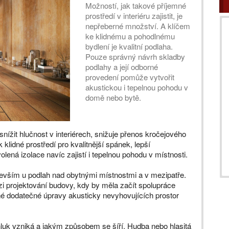
Možností, jak takové příjemné
prostředí v interiéru zajistit, je
nepřeberné množství. A klíčem
ke klidnému a pohodlnému
bydlení je kvalitní podlaha.
Pouze správný návrh skladby
podlahy a její odborné
provedení pomůže vytvořit
akustickou i tepelnou pohodu v
domě nebo bytě.
ížit hlučnost v interiérech, snižuje přenos kročejového
 klidné prostředí pro kvalitnější spánek, lepší
lená izolace navíc zajistí i tepelnou pohodu v místnosti.
vším u podlah nad obytnými místnostmi a v mezipatře.
zi projektování budovy, kdy by měla začít spolupráce
né dodatečné úpravy akusticky nevyhovujících prostor
hluk vzniká a jakým způsobem se šíří. Hudba nebo hlasitá