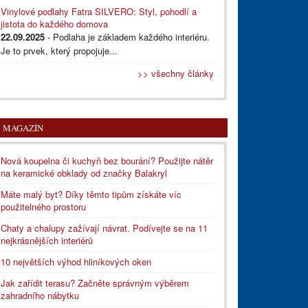
Vinylové podlahy Fatra SILVERO: Styl, pohodlí a
jistota do každého domova
22.09.2025
- Podlaha je základem každého interiéru.
Je to prvek, který propojuje...
>> všechny články
MAGAZÍN
Nová koupelna či kuchyň bez bourání? Použijte nátěr
na keramické obklady od značky Balakryl
Máte malý byt? Díky těmto tipům získáte víc
použitelného prostoru
Chaty a chalupy zažívají návrat. Podívejte se na 11
nejkrásnějších interiérů
10 největších výhod hliníkových oken
Jak zařídit terasu? Začněte správným výběrem
zahradního nábytku