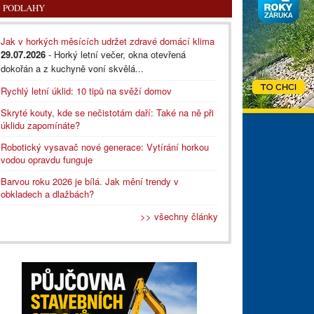
PODLAHY
Jak v horkých měsících udržet zdravé domácí klima
29.07.2026
- Horký letní večer, okna otevřená
dokořán a z kuchyně voní skvělá...
Rychlý letní úklid: 10 tipů na svěží domov
Skryté kouty, kde se nečistotám daří: Také na ně při
úklidu zapomínáte?
Robotický vysavač nové generace: Vytírání horkou
vodou opravdu funguje
Barvou roku 2026 je bílá. Jak mění trendy v
obkladech a dlažbách?
>> všechny články