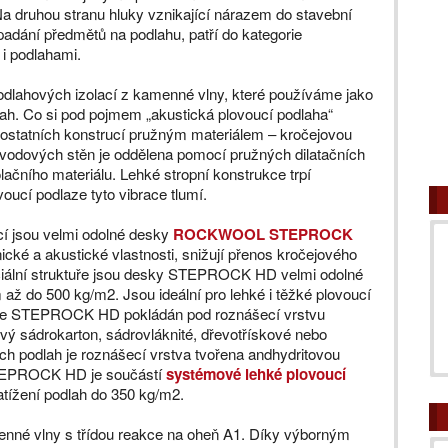
Na druhou stranu hluky vznikající nárazem do stavební
padání předmětů na podlahu, patří do kategorie
 i podlahami.
dlahových izolací z kamenné vlny, které používáme jako
ah. Co si pod pojmem „akustická plovoucí podlaha“
d ostatních konstrucí pružným materiálem – kročejovou
bvodových stěn je oddělena pomocí pružných dilatačních
lačního materiálu. Lehké stropní konstrukce trpí
oucí podlaze tyto vibrace tlumí.
cí jsou velmi odolné desky
ROCKWOOL STEPROCK
cké a akustické vlastnosti, snižují přenos kročejového
eciální struktuře jsou desky STEPROCK HD velmi odolné
až do 500 kg/m2. Jsou ideální pro lehké i těžké plovoucí
h je STEPROCK HD pokládán pod roznášecí vrstvu
vý sádrokarton, sádrovláknité, dřevotřískové nebo
 podlah je roznášecí vrstva tvořena andhydritovou
STEPROCK HD je součástí
systémové lehké plovoucí
zatížení podlah do 350 kg/m2.
enné vlny s třídou reakce na oheň A1. Díky výborným