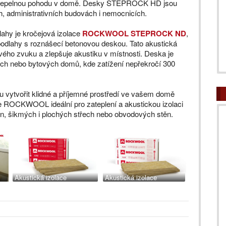
ší tepelnou pohodu v domě. Desky STEPROCK HD jsou
h, administrativních budovách i nemocnicích.
hy je kročejová izolace
ROCKWOOL STEPROCK ND
,
podlahy s roznášecí betonovou deskou. Tato akustická
vého zvuku a zlepšuje akustiku v místnosti. Deska je
ých nebo bytových domů, kde zatížení nepřekročí 300
ytvořit klidné a příjemné prostředí ve vašem domě
e ROCKWOOL ideální pro zateplení a akustickou izolaci
těn, šikmých i plochých střech nebo obvodových stěn.
Akustická izolace
Akustická izolace
ROCKWOOL STEPROCK
ROCKWOOL STEPROCK
HD
HD pro podlahy s vysokou
ND pro akustické těžké
únosností až 500 kg/m2
plovoucí podlahy