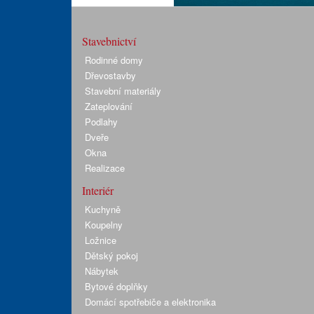
Stavebnictví
Rodinné domy
Dřevostavby
Stavební materiály
Zateplování
Podlahy
Dveře
Okna
Realizace
Interiér
Kuchyně
Koupelny
Ložnice
Dětský pokoj
Nábytek
Bytové doplňky
Domácí spotřebiče a elektronika