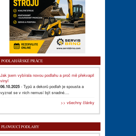
PODLAHÁŘSKÉ PRÁCE
Jak jsem vybírala novou podlahu a proč mě překvapil
vinyl
06.10.2025
- Typů a dekorů podlah je spousta a
vyznat se v nich nemusí být snadné....
>> všechny články
PLOVOUCÍ PODLAHY