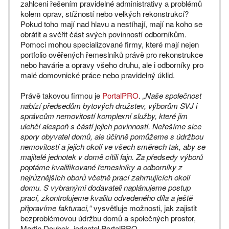
zahlceni řešením pravidelné administrativy a problémů
kolem oprav, stížností nebo velkých rekonstrukcí?
Pokud toho mají nad hlavu a nestíhají, mají na koho se
obrátit a svěřit část svých povinností odborníkům.
Pomoci mohou specializované firmy, které mají nejen
portfolio ověřených řemeslníků právě pro rekonstrukce
nebo havárie a opravy všeho druhu, ale i odborníky pro
malé domovnické práce nebo pravidelný úklid.
Právě takovou firmou je
PortalPRO
.
„Naše společnost
nabízí předsedům bytových družstev, výborům SVJ i
správcům nemovitostí komplexní služby, které jim
ulehčí alespoň s částí jejich povinností. Neřešíme sice
spory obyvatel domů, ale účinně pomůžeme s údržbou
nemovitostí a jejich okolí ve všech směrech tak, aby se
majitelé jednotek v domě cítili fajn. Za předsedy výborů
poptáme kvalifikované řemeslníky a odborníky z
nejrůznějších oborů včetně prací zahrnujících okolí
domu. S vybranými dodavateli naplánujeme postup
prací, zkontrolujeme kvalitu odvedeného díla a ještě
připravíme fakturaci,“
vysvětluje možnosti, jak zajistit
bezproblémovou údržbu domů a společných prostor,
Martin Doubek, jednatel PortalPRO.