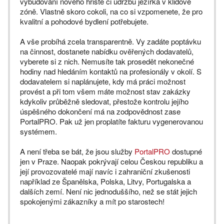
vybudování nového hřiště či údržbu jezírka v klidové
zóně. Vlastně skoro cokoli, na co si vzpomenete, že pro
kvalitní a pohodové bydlení potřebujete.
A vše probíhá zcela transparentně. Vy zadáte poptávku
na činnost, dostanete nabídku ověřených dodavatelů,
vyberete si z nich. Nemusíte tak prosedět nekonečné
hodiny nad hledáním kontaktů na profesionály v okolí. S
dodavatelem si naplánujete, kdy má práci možnost
provést a při tom všem máte možnost stav zakázky
kdykoliv průběžně sledovat, přestože kontrolu jejího
úspěšného dokončení má na zodpovědnost zase
PortalPRO. Pak už jen proplatíte fakturu vygenerovanou
systémem.
A není třeba se bát, že jsou služby
PortalPRO
dostupné
jen v Praze. Naopak pokrývají celou Českou republiku a
její provozovatelé mají navíc i zahraniční zkušenosti
například ze Španělska, Polska, Litvy, Portugalska a
dalších zemí. Není nic jednoduššího, než se stát jejich
spokojenými zákazníky a mít po starostech!