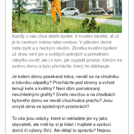
Každý z nás chce dobře bydlet. V kvalitní lokalitě, ať už
je to centrum města nebo venkov. V pěkném domě
nebo bytě a s hezkým okolím. Zkrátka kvalitní bydlení
už dnes není jen o světlých pokojích a pohodlném
nábytku uvnitř, ale i o tom, jak vypadá prostor, kterým ke
svému domu a bytu přicházíte, který ho obklopuje.
Je kolem domu posekaná tráva, neválí se na chodníku
a trávníku odpadky? Procházíte pod stromy a vchod
lemují keře a květiny? Není dům pomalovaný
nevzhlednými grafity? Dveře nevržou a na chodbách
bytového domu se neválí chuchvalce prachu? Jsou
umytá okna ve společných prostorách?
To vše jsou otázky, které si nekladete jen vy jako
obyvatelé, ale měli by si je klást i majitelé a správci
domů či výbory SVJ. Ale dělají to opravdu? Nejsou