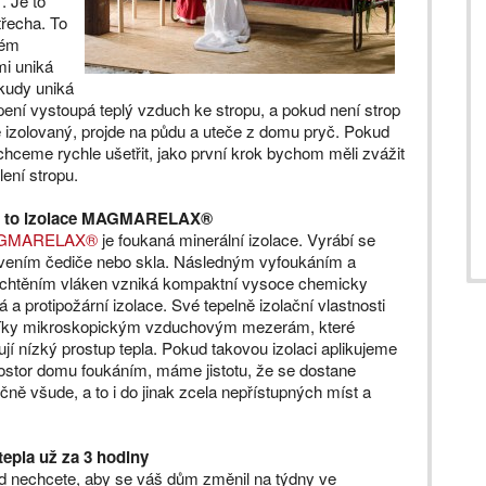
. Je to
třecha. To
kém
mi uniká
 kudy uniká
ení vystoupá teplý vzduch ke stropu, a pokud není strop
 izolovaný, projde na půdu a uteče z domu pryč.
Pokud
chceme rychle ušetřit, jako první krok bychom měli zvážit
lení stropu.
e to izolace MAGMARELAX®
MARELAX®
je foukaná minerální izolace. Vyrábí se
vením čediče nebo skla. Následným vyfoukáním a
echtěním vláken vzniká kompaktní vysoce chemicky
á a protipožární izolace. Své tepelně izolační vlastnosti
íky mikroskopickým vzduchovým mezerám, které
ťují nízký prostup tepla. Pokud takovou izolaci aplikujeme
ostor domu foukáním, máme jistotu, že se dostane
čně všude, a to i do jinak zcela nepřístupných míst a
 tepla už za 3 hodiny
 nechcete, aby se váš dům změnil na týdny ve