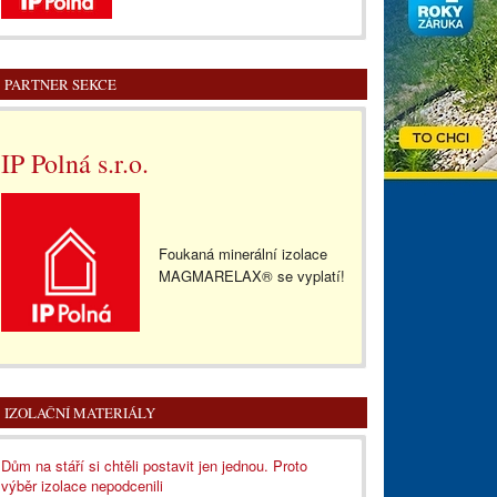
PARTNER SEKCE
IP Polná s.r.o.
Foukaná minerální izolace
MAGMARELAX® se vyplatí!
IZOLAČNÍ MATERIÁLY
Dům na stáří si chtěli postavit jen jednou. Proto
výběr izolace nepodcenili