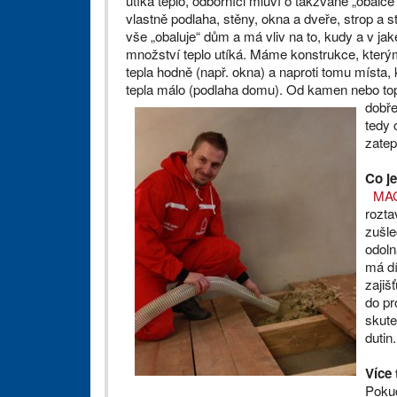
utíká teplo, odborníci mluví o takzvané „obálce“
vlastně podlaha, stěny, okna a dveře, strop a s
vše „obaluje“ dům a má vliv na to, kudy a v ja
množství teplo utíká. Máme konstrukce, který
tepla hodně (např. okna) a naproti tomu místa,
tepla málo (podlaha domu). Od kamen nebo top
dobře
tedy 
zatep
Co j
MAG
rozta
zušl
odoln
má d
zajiš
do pr
skute
dutin.
Více
Pokud