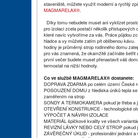
staveniště, můžete využít moderní a rychlý zp
MAGMARELAX®
.
Díky tomu nebudete muset ani vyklízet prosto
pro izolaci zcela postačí několik přístupových 
které navíc vytvoříme za vás. Práce půjdou zc
hladce a vy můžete zatím pít oblíbenou kávu. 
hodiny je průměrný strop rodinného domu zate
pro vás znamená, že okamžitě začínáte šetřit a
první večer budete muset přenastavit váš dom
termostat na nižší hodnoty.
Co ve službě MAGMARELAX® dostanete:
DOPRAVA ZDARMA po celém území České re
POSOUZENÍ DOMU z hlediska úniků tepla se 
zaměřením na strop
SONDY A TERMOKAMERA pokud je třeba a jso
OTEVŘENÍ KONSTRUKCE - technologické otvor
VÝPOČET A NÁVRH IZOLACE
MATERIÁL špičkové kvality ve všech variantá
REVIZNÍ LÁVKY NEBO CELÝ STROP pokud je t
ZÁVĚREČNÝ ÚKLID - profesionální jednání a v