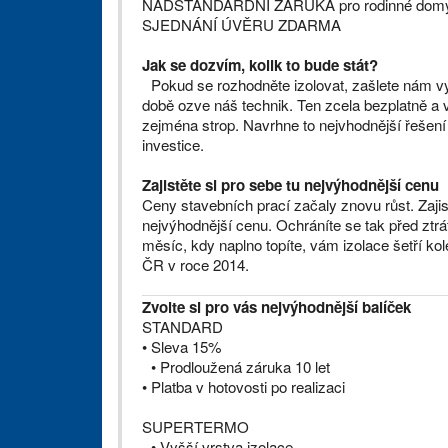
NADSTANDARDNÍ ZÁRUKA pro rodinné dom
SJEDNÁNÍ ÚVĚRU ZDARMA
Jak se dozvím, kolik to bude stát?
Pokud se rozhodněte izolovat, zašlete nám vy
době ozve náš technik. Ten zcela bezplatně a
zejména strop. Navrhne to nejvhodnější řešení 
investice.
Zajistěte si pro sebe tu nejvýhodnější cenu
Ceny stavebních prací začaly znovu růst. Zajis
nejvýhodnější cenu. Ochráníte se tak před zt
měsíc, kdy naplno topíte, vám izolace šetří k
ČR v roce 2014.
Zvolte si pro vás nejvýhodnější balíček
STANDARD
• Sleva 15%
• Prodloužená záruka 10 let
• Platba v hotovosti po realizaci
SUPERTERMO
• Vyšší vrstva izolace