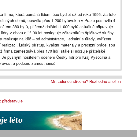
á firma, která pomáhá lidem lépe bydlet už od roku 1995. Za tuto
rodinných domů, opravila přes 1 200 bytovek a v Praze postavila 4
tem 380 bytů, přičemž dalších 1 000 bytů aktuálně připravuje
dry v oboru a již 30 let poskytuje zákazníkům špičkové služby
realizuje na klíč – od administrace, jednání s úřady, vyřízení
 realizaci. Lidský přístup, kvalitní materiály a precizní práce jsou
 firma zaměstnává přes 170 lidí, stále si udržuje přátelské
̌. Je pyšným nositelem ocenění Český lídr pro Kraj Vysočina a
érovost a podporu zaměstnanců.
Mít zelenou střechu? Rozhodně ano! >>
z představuje