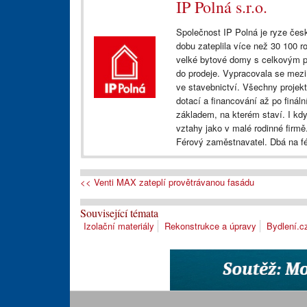
IP Polná s.r.o.
Společnost IP Polná je ryze česk
dobu zateplila více než 30 100 
velké bytové domy s celkovým poč
do prodeje. Vypracovala se mezi lí
ve stavebnictví. Všechny projekty 
dotací a financování až po finální
základem, na kterém staví. I když
vztahy jako v malé rodinné firme
Férový zaměstnavatel. Dbá na f
<< Venti MAX zateplí provětrávanou fasádu
Související témata
Izolační materiály
Rekonstrukce a úpravy
Bydlení.c