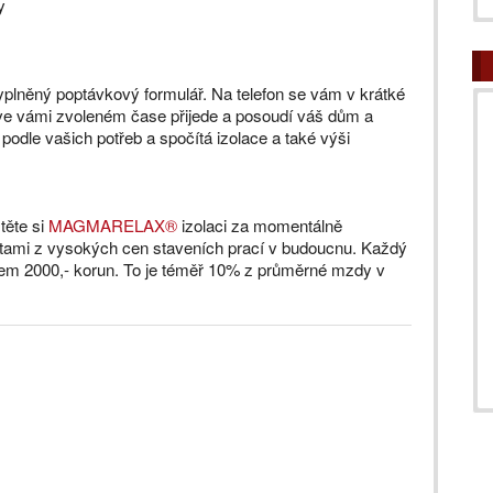
y
plněný poptávkový formulář. Na telefon se vám v krátké
 ve vámi zvoleném čase přijede a posoudí váš dům a
podle vašich potřeb a spočítá izolace a také výši
těte si
MAGMARELAX®
izolaci za momentálně
rátami z vysokých cen staveních prací v budoucnu. Každý
olem 2000,- korun. To je téměř 10% z průměrné mzdy v