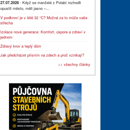
27.07.2026
- Když se manželé z Polabí rozhodli
opustit město, měli jasno –...
V podkroví je v létě 32 °C? Možná za to může vaše
střecha
Izolace nové generace: Komfort, úspora a zdraví v
jednom
Zdravý krov a teplý dům
Jak předcházet plísním na zdech a proč vznikají?
>> všechny články