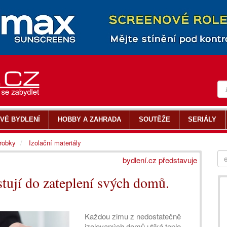
VÉ BYDLENÍ
HOBBY A ZAHRADA
SOUTĚŽE
SERIÁLY
ýrobky
Izolační materiály
bydlení.cz představuje
stují do zateplení svých domů.
Každou zimu z nedostatečně
izolovaných domů utíká teplo