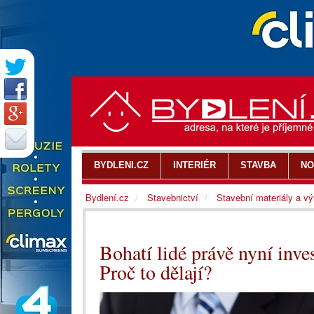
BYDLENI.CZ
INTERIÉR
STAVBA
NO
Bydlení.cz
Stavebnictví
Stavební materiály a v
Bohatí lidé právě nyní inve
Proč to dělají?