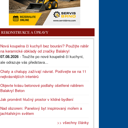
REKONSTRUKCE A ÚPRAVY
Nová koupelna či kuchyň bez bourání? Použijte nátěr
na keramické obklady od značky Balakryl
07.08.2026
- Toužíte po nové koupelně či kuchyni,
ale odrazuje vás představa...
Chaty a chalupy zažívají návrat. Podívejte se na 11
nejkrásnějších interiérů
Objevte krásu betonové podlahy ošetřené nátěrem
Balakryl Beton
Jak proměnit hlučný prostor v klidné bydlení
Nad obzorem: Panelový byt inspirovaný mořem a
jachtařským světem
>> všechny články