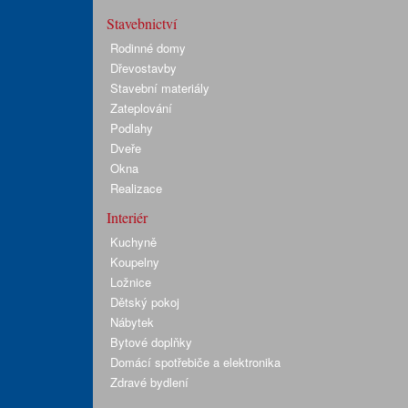
Stavebnictví
Rodinné domy
Dřevostavby
Stavební materiály
Zateplování
Podlahy
Dveře
Okna
Realizace
Interiér
Kuchyně
Koupelny
Ložnice
Dětský pokoj
Nábytek
Bytové doplňky
Domácí spotřebiče a elektronika
Zdravé bydlení