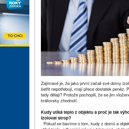
Zajímavé je, že jako první začali své domy izolo
šetřit nepotřebují, mají přece dostatek peněz.
P
tedy dělají? Protože pochopili, že se jim vlože
královsky zhodnotí.
Kudy utíká teplo z objektu a proč je tak vý
izolovat strop?
Pokud se bavíme o tom, kudy z domů a obje