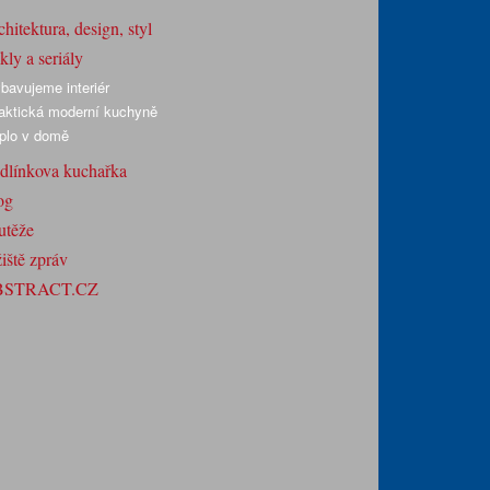
hitektura, design, styl
ly a seriály
bavujeme interiér
aktická moderní kuchyně
plo v domě
dlínkova kuchařka
og
utěže
iště zpráv
BSTRACT.CZ