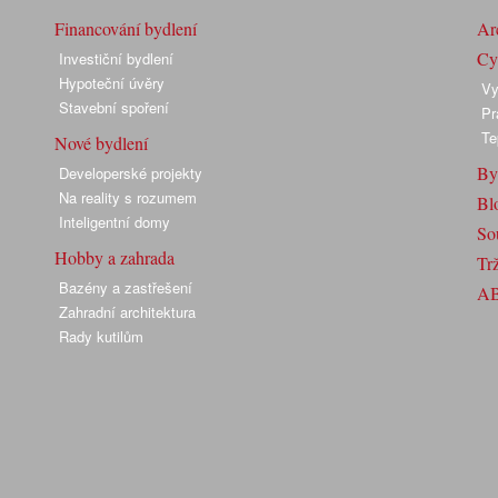
Financování bydlení
Arc
Cyk
Investiční bydlení
Hypoteční úvěry
Vy
Stavební spoření
Pr
Te
Nové bydlení
By
Developerské projekty
Na reality s rozumem
Bl
Inteligentní domy
So
Hobby a zahrada
Trž
Bazény a zastřešení
A
Zahradní architektura
Rady kutilům