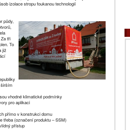
ůsob izolace stropu foukanou technologií
r půdy,
otvorů,
ela
Za tři
plen. To
 již
ácí
publiky
širším
u vhodné klimatické podmínky
y pro aplikaci
ch přímo v konstrukci domu
řeba (označení produktu – SSM)
lídný přístup