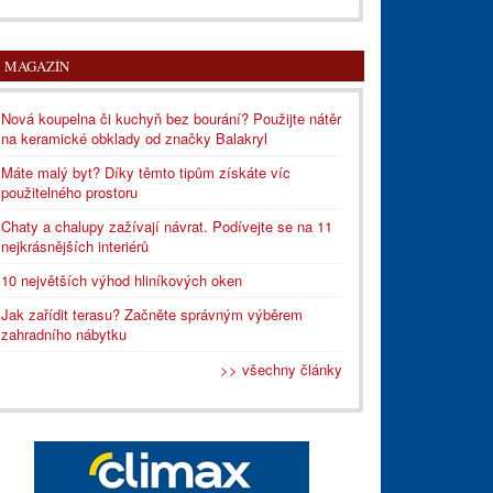
MAGAZÍN
Nová koupelna či kuchyň bez bourání? Použijte nátěr
na keramické obklady od značky Balakryl
Máte malý byt? Díky těmto tipům získáte víc
použitelného prostoru
Chaty a chalupy zažívají návrat. Podívejte se na 11
nejkrásnějších interiérů
10 největších výhod hliníkových oken
Jak zařídit terasu? Začněte správným výběrem
zahradního nábytku
>> všechny články