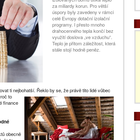
za miliardy korun. Pro větší
úspory byly zavedeny v rámci
celé Evropy dotační izolační
programy. I přesto mnoho
drahocenného tepla končí bez
využití doslova „ve vzduchu“.
Teplo je přitom záležitost, která
stále stojí hodně peněz.
vat ti nejbohatší. Řeklo by se, že právě tito lidé vůbec
roč to
né finance
hodné
ktů obecně