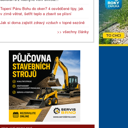
Topení Pánu Bohu do oken? 4 osvědčené tipy, jak
v zimě větrat, šetřit teplo a zbavit se plísní
Jak si doma zajistit zdravý vzduch v topné sezóně
>> všechny články