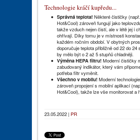
Technologie kráčí kupředu...
Správná teplota!
Některé čističky (např
Hot&Cool) zároveň fungují jako teplovzdu
takže vzduch nejen čistí, ale v létě jej i 
ohřívají. Díky tomu je v místnosti konstan
každém ročním období. V obytných pros
doporučuje teplota přibližně od 22 do 24 s
by mělo být o 2 až 5 stupňů chladněji.
Výměna HEPA filtru!
Moderní čističky m
zabudovaný indikátor, který vám připom
potřeba filtr vyměnit.
Všechno v mobilu!
Moderní technologie
zároveň propojení s mobilní aplikací (na
Hot&Cool), takže lze vše monitorovat a ří
23.05.2022
|
PR