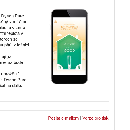
. Dyson Pure
šný ventilátor,
chladí a v zimě
tní teplota v
torech se
tupňů, v ložnici
ají již
ene, až bude
 umožňují
př. Dyson Pure
dit na dálku.
Poslat e-mailem
|
Verze pro tisk