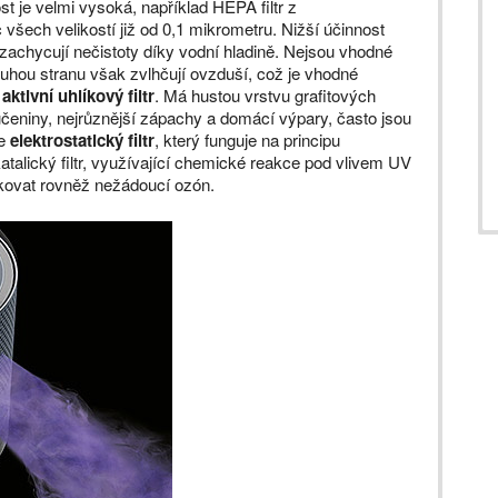
ost je velmi vysoká, například HEPA filtr z
 všech velikostí již od 0,1 mikrometru. Nižší účinnost
é zachycují nečistoty díky vodní hladině. Nejsou vhodné
druhou stranu však zvlhčují ovzduší, což je vhodné
e
aktivní uhlíkový filtr
. Má hustou vrstvu grafitových
učeniny, nejrůznější zápachy a domácí výpary, často jsou
e
elektrostatický filtr
, který funguje na principu
talický filtr, využívající chemické reakce pod vlivem UV
ukovat rovněž nežádoucí ozón.