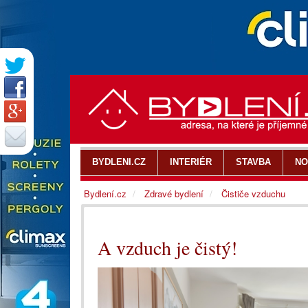
BYDLENI.CZ
INTERIÉR
STAVBA
NO
Bydlení.cz
Zdravé bydlení
Čističe vzduchu
A vzduch je čistý!