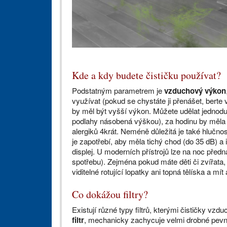
Kde a kdy budete čističku používat?
Podstatným parametrem je
vzduchový výkon
využívat (pokud se chystáte ji přenášet, berte 
by měl být vyšší výkon. Můžete udělat jednodu
podlahy násobená výškou), za hodinu by měla čis
alergiků 4krát. Neméně důležitá je také hlučnos
je zapotřebí, aby měla tichý chod (do 35 dB) a
displej. U moderních přístrojů lze na noc předn
spotřebu). Zejména pokud máte děti či zvířata,
viditelné rotující lopatky ani topná tělíska a m
Co dokážou filtry?
Existují různé typy filtrů, kterými čističky vzd
filtr
, mechanicky zachycuje velmi drobné pevné č