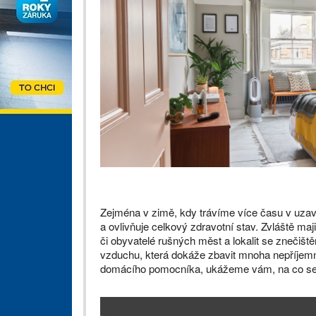
Zejména v zimě, kdy trávíme více času v uzavř
a ovlivňuje celkový zdravotní stav. Zvláště maji
či obyvatelé rušných měst a lokalit se znečišt
vzduchu, která dokáže zbavit mnoha nepříjemno
domácího pomocníka, ukážeme vám, na co se p