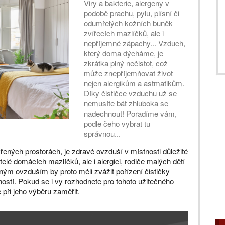
Viry a bakterie, alergeny v
podobě prachu, pylu, plísní či
odumřelých kožních buněk
zvířecích mazlíčků, ale i
nepříjemné zápachy... Vzduch,
který doma dýcháme, je
zkrátka plný nečistot, což
může znepříjemňovat život
nejen alergikům a astmatikům.
Díky čističce vzduchu už se
nemusíte bát zhluboka se
nadechnout! Poradíme vám,
podle čeho vybrat tu
správnou...
ených prostorách, je zdravé ovzduší v místnosti důležité
telé domácích mazlíčků, ale i alergici, rodiče malých dětí
ěným ovzduším by proto měli zvážit pořízení čističky
stí. Pokud se i vy rozhodnete pro tohoto užitečného
ři jeho výběru zaměřit.