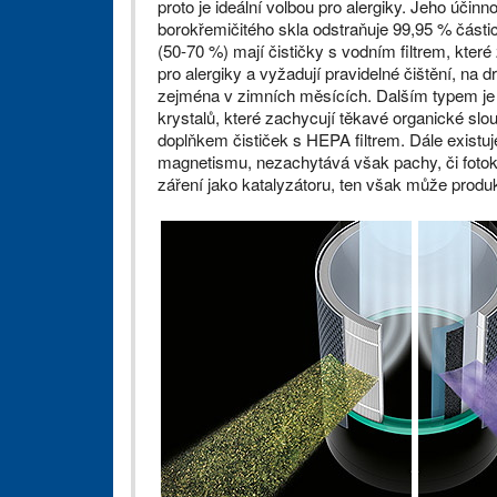
proto je ideální volbou pro alergiky. Jeho účinn
borokřemičitého skla odstraňuje 99,95 % částic
(50-70 %) mají čističky s vodním filtrem, kter
pro alergiky a vyžadují pravidelné čištění, na 
zejména v zimních měsících. Dalším typem j
krystalů, které zachycují těkavé organické slo
doplňkem čističek s HEPA filtrem. Dále existuj
magnetismu, nezachytává však pachy, či fotoka
záření jako katalyzátoru, ten však může prod