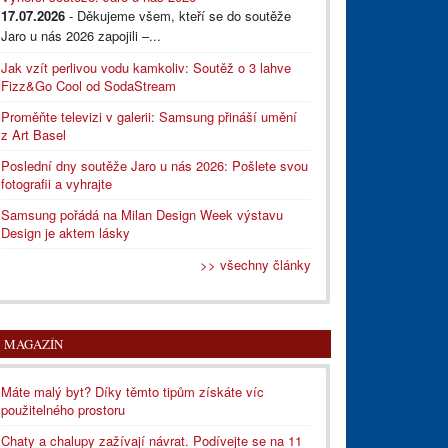
17.07.2026
- Děkujeme všem, kteří se do soutěže
Jaro u nás 2026 zapojili –...
Jak vzít perlivou vodu kamkoliv: Soutěž o 3 lahve
Fizz&Go Cool od SodaStream
Proměňte televizi v galerii: Samsung přináší umění
z Art Basel
Poslední dny soutěže Jaro u nás 2026: Pošlete svou
fotografii a vyhrajte
Samsung pořádá na Milan Design Week výstavu
Design je aktem lásky
>> všechny články
MAGAZÍN
Máte malý byt? Díky těmto tipům získáte víc
použitelného prostoru
Chaty a chalupy zažívají návrat. Podívejte se na 11