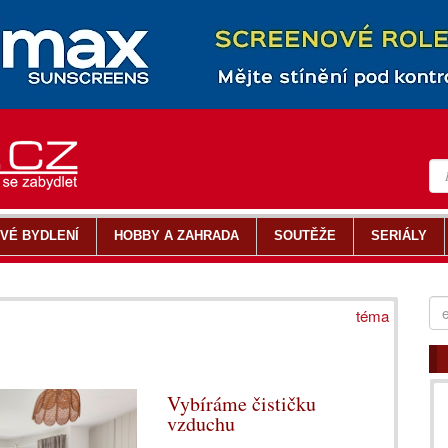
VÉ BYDLENÍ
HOBBY A ZAHRADA
SOUTĚŽE
SERIÁLY
téma
Vybíráme čističku
vzduchu