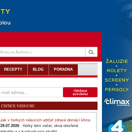
RECEPTY
BLOG
PORADNA
Odebírat
newsletter
ČISTIČE VZDUCHU
Jak v horkých měsících udržet zdravé domácí klima
29.07.2026
- Horký letní večer, okna otevřená
dokořán a z kuchyně voní skvělá...