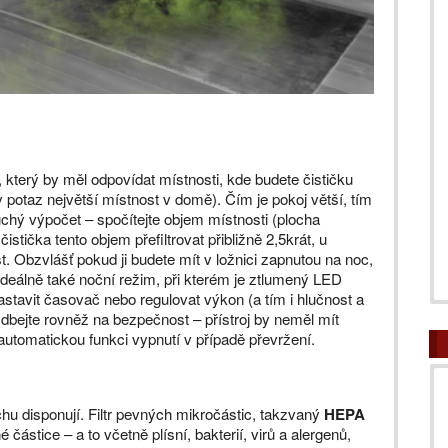
, který by měl odpovídat místnosti, kde budete čističku
v potaz největší místnost v domě). Čím je pokoj větší, tím
chý výpočet – spočítejte objem místnosti (plocha
tička tento objem přefiltrovat přibližně 2,5krát, u
t. Obzvlášť pokud ji budete mít v ložnici zapnutou na noc,
 ideálně také noční režim, při kterém je ztlumený LED
astavit časovač nebo regulovat výkon (a tím i hlučnost a
 dbejte rovněž na bezpečnost – přístroj by neměl mít
ít automatickou funkci vypnutí v případě převržení.
uchu disponují. Filtr pevných mikročástic, takzvaný
HEPA
ástice – a to včetně plísní, bakterií, virů a alergenů,