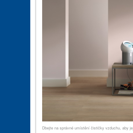
Dbejte na správné umístění čističky vzduchu, aby její