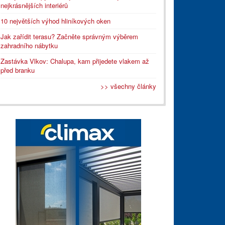
nejkrásnějších interiérů
10 největších výhod hliníkových oken
Jak zařídit terasu? Začněte správným výběrem
zahradního nábytku
Zastávka Vlkov: Chalupa, kam přijedete vlakem až
před branku
>> všechny články