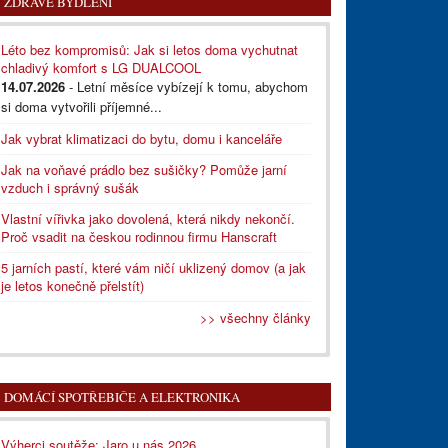
ZDRAVÉ BYDLENÍ
Léto bez kompromisů: Jak si letos doma vychutnat
chladivý komfort s LG DUALCOOL
14.07.2026
- Letní měsíce vybízejí k tomu, abychom
si doma vytvořili příjemné...
Jak vybrat klimatizaci do bytu, domu i kanceláře
Jak na voňavé prádlo bez sušičky? Pomůže jarní
vzduch i správný sušák
Vlastní vířivka jako dovolená, která nikdy nekončí.
Proč vsadit na českou rodinnou firmu Hanscraft
5 jarních pastí, které vám ničí uklizený domov (a jak
je letos konečně přelstít)
>> všechny články
DOMÁCÍ SPOTŘEBIČE A ELEKTRONIKA
Výherci soutěže: Jaro u nás 2026