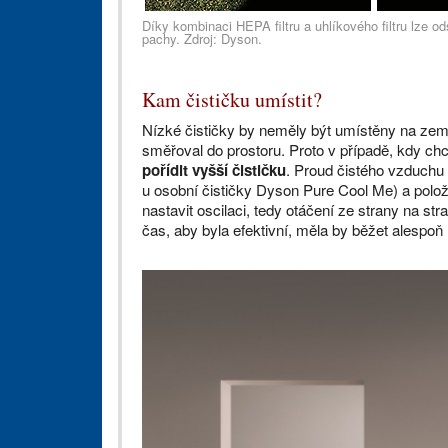
Díky kombinaci HEPA filtru a uhlíkového filtru lze od
pachy. Zdroj: Dyson.
Kam čističku umístit?
Nízké čističky by neměly být umístěny na zem
směřoval do prostoru. Proto v případě, kdy ch
pořídit vyšší čističku
. Proud čistého vzduchu 
u osobní čističky Dyson Pure Cool Me) a položit
nastavit oscilaci, tedy otáčení ze strany na st
čas, aby byla efektivní, měla by běžet alespoň