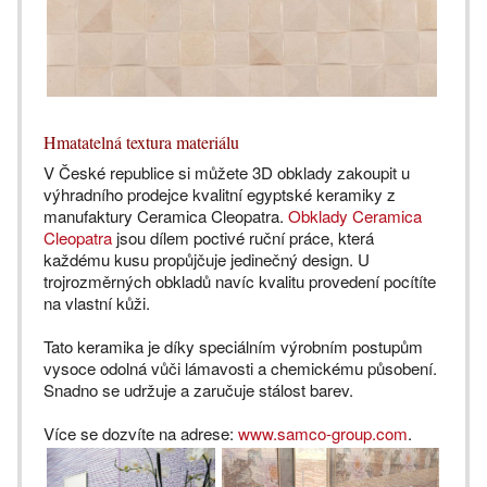
Hmatatelná textura materiálu
V České republice si můžete 3D obklady zakoupit u
výhradního prodejce kvalitní egyptské keramiky z
manufaktury Ceramica Cleopatra.
Obklady Ceramica
Cleopatra
jsou dílem poctivé ruční práce, která
každému kusu propůjčuje jedinečný design. U
trojrozměrných obkladů navíc kvalitu provedení pocítíte
na vlastní kůži.
Tato keramika je díky speciálním výrobním postupům
vysoce odolná vůči lámavosti a chemickému působení.
Snadno se udržuje a zaručuje stálost barev.
Více se dozvíte na adrese:
www.samco-group.com
.