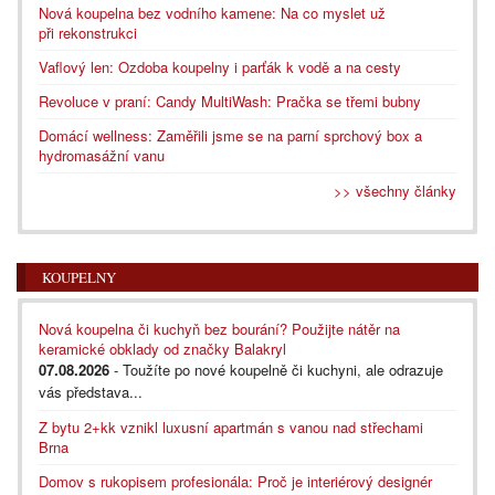
Nová koupelna bez vodního kamene: Na co myslet už
při rekonstrukci
Vaflový len: Ozdoba koupelny i parťák k vodě a na cesty
Revoluce v praní: Candy MultiWash: Pračka se třemi bubny
Domácí wellness: Zaměřili jsme se na parní sprchový box a
hydromasážní vanu
>> všechny články
KOUPELNY
Nová koupelna či kuchyň bez bourání? Použijte nátěr na
keramické obklady od značky Balakryl
07.08.2026
- Toužíte po nové koupelně či kuchyni, ale odrazuje
vás představa...
Z bytu 2+kk vznikl luxusní apartmán s vanou nad střechami
Brna
Domov s rukopisem profesionála: Proč je interiérový designér