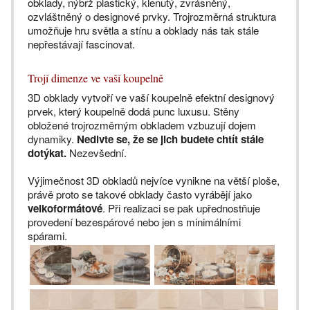
obklady, nýbrž plastický, klenutý, zvrásněný,
ozvláštněný o designové prvky. Trojrozměrná struktura
umožňuje hru světla a stínu a obklady nás tak stále
nepřestávají fascinovat.
Trojí dimenze ve vaší koupelně
3D obklady vytvoří ve vaší koupelně efektní designový
prvek, který koupelně dodá punc luxusu. Stěny
obložené trojrozměrným obkladem vzbuzují dojem
dynamiky.
Nedivte se, že se jich budete chtít stále
dotýkat.
Nezevšední.
Výjimečnost 3D obkladů nejvíce vynikne na větší ploše,
právě proto se takové obklady často vyrábějí jako
velkoformátové
. Při realizaci se pak upřednostňuje
provedení bezespárové nebo jen s minimálními
spárami.