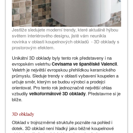
Jestliže sledujete moderní trendy, které aktuálně hýbou
světem interiérového designu, jistě vám neunikla
novinka v oblasti koupelnových obkladů - 3D obklady s
prostorovým efektem.
Unikátní 3D obklady byly tento rok představeny i na
evropském veletrhu
Cevisama ve španělské Valencii
.
Veletrh je největší evropskou přehlídkou keramického
průmyslu. Sleduje trendy v oblasti vybavení koupelen a
určuje směr, kterým se budou výrobci a prodejci
orientovat. Pro tento rok jednoznačně největší ohlas
vzbudily
velkoformátové 3D obklady
. Představme si je
blíže.
3D obklady
Obklad v trojrozměrné struktuře poznáte na pohled i
dotek. 3D obklad není hladký jako běžné koupelnové