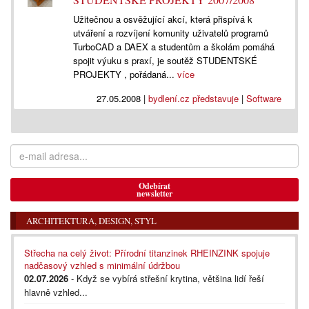
Užitečnou a osvěžující akcí, která přispívá k
utváření a rozvíjení komunity uživatelů programů
TurboCAD a DAEX a studentům a školám pomáhá
spojit výuku s praxí, je soutěž STUDENTSKÉ
PROJEKTY , pořádaná...
více
27.05.2008
|
bydlení.cz představuje
|
Software
Odebírat
newsletter
ARCHITEKTURA, DESIGN, STYL
Střecha na celý život: Přírodní titanzinek RHEINZINK spojuje
nadčasový vzhled s minimální údržbou
02.07.2026
- Když se vybírá střešní krytina, většina lidí řeší
hlavně vzhled...