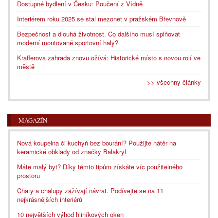
Dostupné bydlení v Česku: Poučení z Vídně
Interiérem roku 2025 se stal mezonet v pražském Břevnově
Bezpečnost a dlouhá životnost. Co dalšího musí splňovat
moderní montované sportovní haly?
Krafferova zahrada znovu ožívá: Historické místo s novou rolí ve
městě
>> všechny články
MAGAZÍN
Nová koupelna či kuchyň bez bourání? Použijte nátěr na
keramické obklady od značky Balakryl
Máte malý byt? Díky těmto tipům získáte víc použitelného
prostoru
Chaty a chalupy zažívají návrat. Podívejte se na 11
nejkrásnějších interiérů
10 největších výhod hliníkových oken