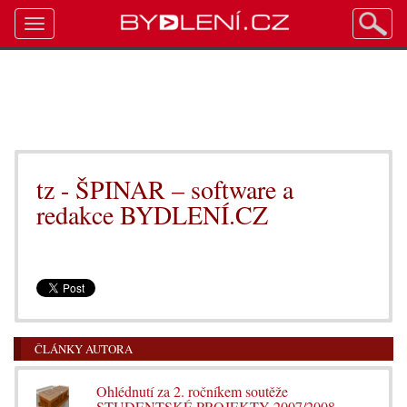
Toggle
navigation
tz - ŠPINAR – software a
redakce BYDLENÍ.CZ
ČLÁNKY AUTORA
Ohlédnutí za 2. ročníkem soutěže
STUDENTSKÉ PROJEKTY 2007/2008