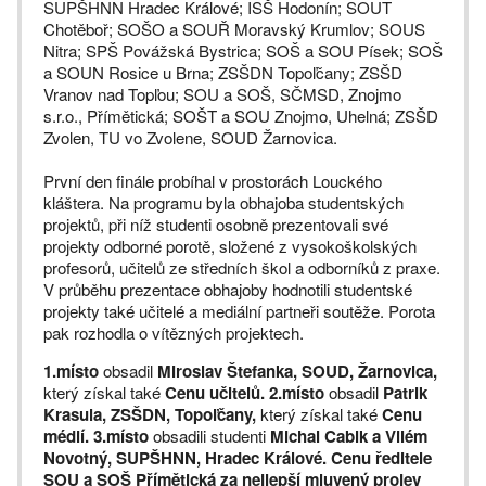
SUPŠHNN Hradec Králové; ISŠ Hodonín; SOUT
Chotěboř; SOŠO a SOUŘ Moravský Krumlov; SOUS
Nitra; SPŠ Povážská Bystrica; SOŠ a SOU Písek; SOŠ
a SOUN Rosice u Brna; ZSŠDN Topoľčany; ZSŠD
Vranov nad Topľou; SOU a SOŠ, SČMSD, Znojmo
s.r.o., Přímětická; SOŠT a SOU Znojmo, Uhelná; ZSŠD
Zvolen, TU vo Zvolene, SOUD Žarnovica.
První den finále probíhal v prostorách Louckého
kláštera. Na programu byla obhajoba studentských
projektů, při níž studenti osobně prezentovali své
projekty odborné porotě, složené z vysokoškolských
profesorů, učitelů ze středních škol a odborníků z praxe.
V průběhu prezentace obhajoby hodnotili studentské
projekty také učitelé a mediální partneři soutěže. Porota
pak rozhodla o vítězných projektech.
1.místo
obsadil
Miroslav Štefanka, SOUD, Žarnovica,
který získal také
Cenu učitelů. 2.místo
obsadil
Patrik
Krasula, ZSŠDN, Topoľčany,
který získal také
Cenu
médií. 3.místo
obsadili studenti
Michal Cablk a Vilém
Novotný, SUPŠHNN, Hradec Králové. Cenu ředitele
SOU a SOŠ Přímětická za nejlepší mluvený projev