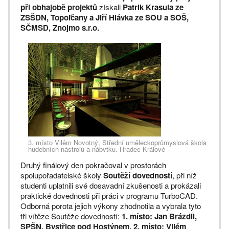
při obhajobě projektů
získali
Patrik Krasula ze
ZSŠDN, Topoľčany a Jiří Hlávka ze SOU a SOŠ,
SČMSD, Znojmo s.r.o.
3. místo Vilém Novotný, Střední uměleckoprůmyslová škola
hudebních nástrojů a nábytku, Hradec Králové
Druhý finálový den pokračoval v prostorách
spolupořadatelské školy
Soutěží dovedností
, při níž
studenti uplatnili své dosavadní zkušenosti a prokázali
praktické dovednosti při práci v programu TurboCAD.
Odborná porota jejich výkony zhodnotila a vybrala tyto
tři vítěze Soutěže dovedností:
1. místo: Jan Brázdil,
SPŠN, Bystřice pod Hostýnem. 2. místo: Vilém