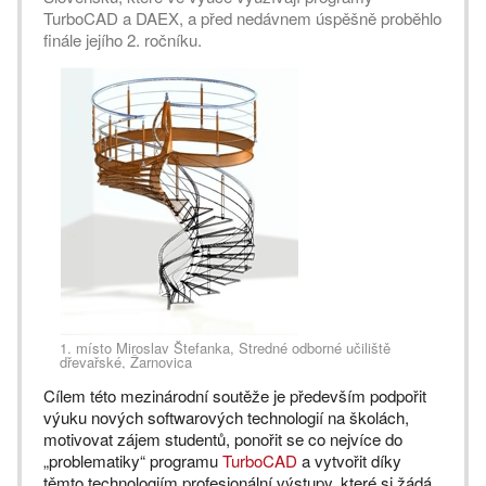
TurboCAD a DAEX, a před nedávnem úspěšně proběhlo
finále jejího 2. ročníku.
1. místo Miroslav Štefanka, Stredné odborné učiliště
dřevařské, Žarnovica
Cílem této mezinárodní soutěže je především podpořit
výuku nových softwarových technologií na školách,
motivovat zájem studentů, ponořit se co nejvíce do
„problematiky“ programu
TurboCAD
a vytvořit díky
těmto technologiím profesionální výstupy, které si žádá