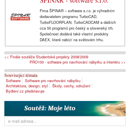
ŠPINAR - software s.r.o.
Fima ŠPINAR – software s.r.o. je výhradním
dodavatelem programu TurboCAD,
TurboFLOORPLAN, TurboCADCAM a dalších
cca 50 programů pro český a slovenský trh.
Společnost dodává také vlastní produkty
DAEX, které nabízí na světovém trhu.
<< Finále soutěže Studentské projekty 2008/2009
PRO100 - software pro navrhování nábytku a interiéru >>
Související témata
Software
Software pro navrhování nábytku
Architektura, design, styl
Školy, cechy, sdružení
Bydlení.cz představuje