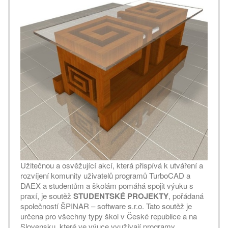
Užitečnou a osvěžující akcí, která přispívá k utváření a
rozvíjení komunity uživatelů programů TurboCAD a
DAEX a studentům a školám pomáhá spojit výuku s
Matej Procházka, ZSŠD, Zvolen, Cena za zpracování
prezentace projektu
praxí, je soutěž
STUDENTSKÉ PROJEKTY
, pořádaná
společností ŠPINAR – software s.r.o. Tato soutěž je
určena pro všechny typy škol v České republice a na
Slovensku, které ve výuce využívají programy