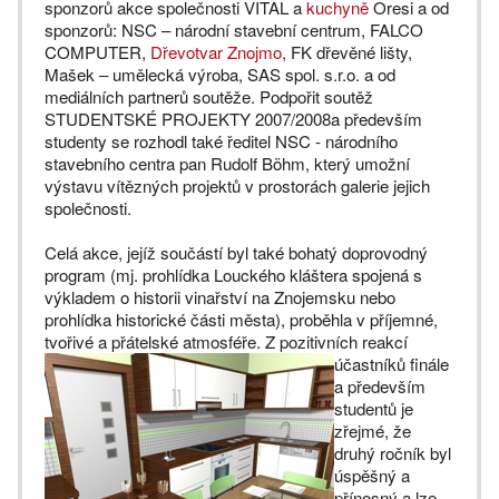
sponzorů akce společnosti VITAL a
kuchyně
Oresi a od
sponzorů: NSC – národní stavební centrum, FALCO
COMPUTER,
Dřevotvar Znojmo
, FK dřevěné lišty,
Mašek – umělecká výroba, SAS spol. s.r.o. a od
mediálních partnerů soutěže. Podpořit soutěž
STUDENTSKÉ PROJEKTY 2007/2008a především
studenty se rozhodl také ředitel NSC - národního
stavebního centra pan Rudolf Böhm, který umožní
výstavu vítězných projektů v prostorách galerie jejich
společnosti.
Celá akce, jejíž součástí byl také bohatý doprovodný
program (mj. prohlídka Louckého kláštera spojená s
výkladem o historii vinařství na Znojemsku nebo
prohlídka historické části města), proběhla v příjemné,
tvořivé a přátelské atmosféře.
Z pozitivních reakcí
účastníků finále
a především
studentů je
zřejmé, že
druhý ročník byl
úspěšný a
přínosný a lze