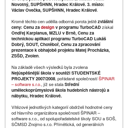
Novotný, SUPŠHNN, Hradec Králové. 3. místo:
Václav Ovečka, SUPŠHNN, Hradec Králové
.
Kromě těchto cen udělila odborná porota ještě
zvláštní
ceny:
Cenu za
design
v programu TurboCAD
získal
Ondřej Karpianus, MZLU v Brně, Cenu za
technickou aplikaci programu TurboCAD Lukáš
Dobrý, SOUT, Chotěboř, Cenu za zpracování
prezentace k obhajobě projektu Matej Procházka,
ZSŠD, Zvolen
.
Na základě všech výsledků byla zvolena
Nejúspěšnější škola v soutěži STUDENTSKÉ
PROJEKTY 2007/2008
, pořádané společností
ŠPINAR
– software s.r.o.
, jíž se stala
Střední
uměleckoprůmyslová škola hudebních nástrojů a
nábytku, Hradec Králové.
Vítězové jednotlivých kategorií obdrželi hodnotné ceny
od hlavního organizátora společnosti ŠPINAR –
software s.r.o., od spolupořadatelské školy SOU a SOŠ,
SČMSD Znojmo s.r.o. Přímětická, od generálních