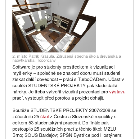
2. místo Patrik Krasula, Združená stredná škola drevárska a
nábytkárska, Topol'čany
Software je pro studenty prostředkem k vizualizaci
myšlenky – společně se znalostí oboru musí studenti
získat další dovednost – práci s TurboCADem. Účast v
soutěži STUDENTSKÉ PROJEKTY pak klade další
nároky. Je třeba vytvořit vizuální prezentaci pro
výstavu
prací, vystoupit před porotou a projekt obhájit.
Soutěže STUDENTSKÉ PROJEKTY 2007/2008 se
zúčastnilo 25
škol
z České a Slovenské republiky s
celkem 53 studentskými pracemi. Do finále pak
postoupilo 25 soutěžních prací z těchto škol: MZLU
Brno; SOUS Bardejov; SPŠN Bystřice pod Hostýnem;