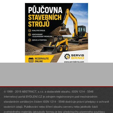
© 1999 - 2019 ABSTRACT, s.r.o. a dodavatelé obsahu. ISSN 1214 - 5548
Internetový portál BYDLENÍ.CZ je zdrojem registrovaným pod mezinárodním
standardním seriálovým číslem ISSN 1214 - 5548 dodržuje právní předpisy o ochraně
osobních údajů. Publikování nebo šíření obsahu serveru nebo jakékoliv části
zveřejněného materiálu jakoukoliv formou je bez předchozího písemného souhlasu