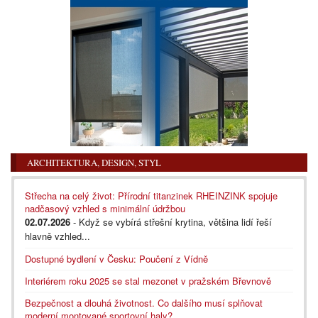
ARCHITEKTURA, DESIGN, STYL
Střecha na celý život: Přírodní titanzinek RHEINZINK spojuje
nadčasový vzhled s minimální údržbou
02.07.2026
- Když se vybírá střešní krytina, většina lidí řeší
hlavně vzhled...
Dostupné bydlení v Česku: Poučení z Vídně
Interiérem roku 2025 se stal mezonet v pražském Břevnově
Bezpečnost a dlouhá životnost. Co dalšího musí splňovat
moderní montované sportovní haly?