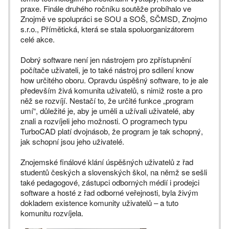
praxe. Finále druhého ročníku soutěže probíhalo ve
Znojmě ve spolupráci se SOU a SOŠ, SČMSD, Znojmo
s.r.o., Přímětická, která se stala spoluorganizátorem
celé akce.
Dobrý software není jen nástrojem pro zpřístupnění
počítače uživateli, je to také nástroj pro sdílení know
how určitého oboru. Opravdu úspěšný software, to je ale
především živá komunita uživatelů, s nimiž roste a pro
něž se rozvíjí. Nestačí to, že určité funkce „program
umí“, důležité je, aby je uměli a užívali uživatelé, aby
znali a rozvíjeli jeho možnosti. O programech typu
TurboCAD platí dvojnásob, že program je tak schopný,
jak schopní jsou jeho uživatelé.
Znojemské finálové klání úspěšných uživatelů z řad
studentů českých a slovenských škol, na němž se sešli
také pedagogové, zástupci odborných médií i prodejci
software a hosté z řad odborné veřejnosti, byla živým
dokladem existence komunity uživatelů – a tuto
komunitu rozvíjela.