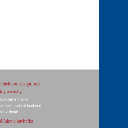
hitektura, design, styl
ly a seriály
bavujeme interiér
aktická moderní kuchyně
plo v domě
dlínkova kuchařka