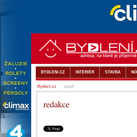
BYDLENI.CZ
INTERIÉR
STAVBA
NO
Bydlení.cz
autoři
redakce