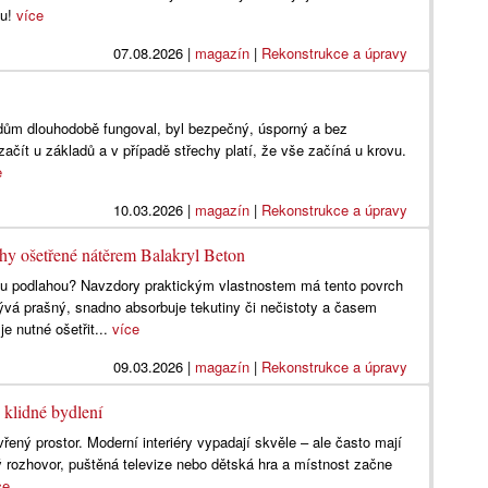
du!
více
07.08.2026
|
magazín
|
Rekonstrukce a úpravy
dům dlouhodobě fungoval, byl bezpečný, úsporný a bez
 začít u základů a v případě střechy platí, že vše začíná u krovu.
e
10.03.2026
|
magazín
|
Rekonstrukce a úpravy
hy ošetřené nátěrem Balakryl Beton
u podlahou? Navzdory praktickým vlastnostem má tento povrch
ývá prašný, snadno absorbuje tekutiny či nečistoty a časem
e nutné ošetřit...
více
09.03.2026
|
magazín
|
Rekonstrukce a úpravy
 klidné bydlení
ený prostor. Moderní interiéry vypadají skvěle – ale často mají
ý rozhovor, puštěná televize nebo dětská hra a místnost začne
ce