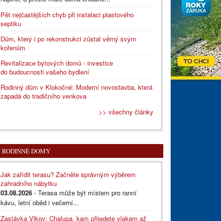
Pět nejčastějších chyb při instalaci plastového
septiku
Dům, který i po rekonstrukci zůstal věrný svým
kořenům
Revitalizace bytových domů - investice
do budoucnosti vašeho bydlení
Rodinný dům v Klokočné: Moderní novostavba, která
zapadá do tradičního venkova
>> všechny články
RODINNÉ DOMY
Jak zařídit terasu? Začněte správným výběrem
zahradního nábytku
03.08.2026
- Terasa může být místem pro ranní
kávu, letní oběd i večerní...
Zastávka Vlkov: Chalupa, kam přijedete vlakem až