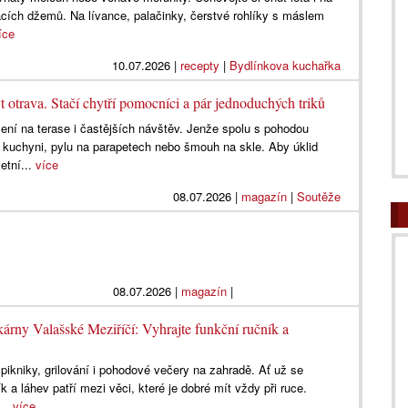
ích džemů. Na lívance, palačinky, čerstvé rohlíky s máslem
íce
10.07.2026
|
recepty
|
Bydlínkova kuchařka
t otrava. Stačí chytří pomocníci a pár jednoduchých triků
zení na terase i častějších návštěv. Jenže spolu s pohodou
 kuchyni, pylu na parapetech nebo šmouh na skle. Aby úklid
etní...
více
08.07.2026
|
magazín
|
Soutěže
08.07.2026
|
magazín
|
kárny Valašské Meziříčí: Vyhrajte funkční ručník a
, pikniky, grilování i pohodové večery na zahradě. Ať už se
k a láhev patří mezi věci, které je dobré mít vždy při ruce.
...
více