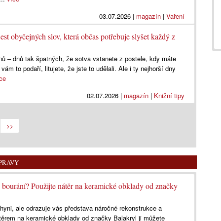
03.07.2026
|
magazín
|
Vaření
est obyčejných slov, která občas potřebuje slyšet každý z
dnů – dnů tak špatných, že sotva vstanete z postele, kdy máte
ám to podaří, litujete, že jste to udělali. Ale i ty nejhorší dny
ce
02.07.2026
|
magazín
|
Knižní tipy
>>
ÚPRAVY
bourání? Použijte nátěr na keramické obklady od značky
hyni, ale odrazuje vás představa náročné rekonstrukce a
ěrem na keramické obklady od značky Balakryl ji můžete