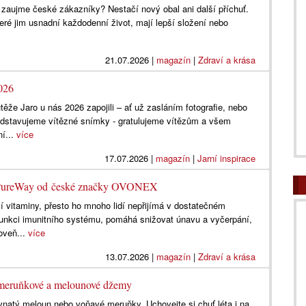
 zaujme české zákazníky? Nestačí nový obal ani další příchuť.
které jim usnadní každodenní život, mají lepší složení nebo
21.07.2026
|
magazín
|
Zdraví a krása
2026
ěže Jaro u nás 2026 zapojili – ať už zasláním fotografie, nebo
ředstavujeme vítězné snímky - gratulujeme vítězům a všem
ní...
více
17.07.2026
|
magazín
|
Jarní inspirace
 PureWay od české značky OVONEX
í vitaminy, přesto ho mnoho lidí nepřijímá v dostatečném
funkci imunitního systému, pomáhá snižovat únavu a vyčerpání,
oveň...
více
13.07.2026
|
magazín
|
Zdraví a krása
, meruňkové a melounové džemy
ťavnatý meloun nebo voňavé meruňky. Uchovejte si chuť léta i na