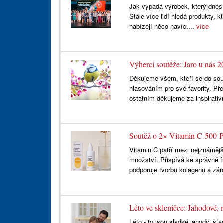
Jak vypadá výrobek, který dnes
Stále více lidí hledá produkty, 
nabízejí něco navíc....
více
Výherci soutěže: Jaro u nás 
Děkujeme všem, kteří se do sout
hlasováním pro své favority. P
ostatním děkujeme za inspirativ
Soutěž o 2× Vitamin C 500
Vitamin C patří mezi nejznámějš
množství. Přispívá ke správné 
podporuje tvorbu kolagenu a zár
Léto ve skleničce: Jahodové
Léto - to jsou sladké jahody, š