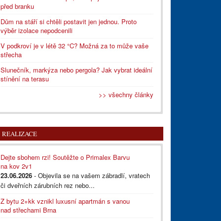
před branku
Dům na stáří si chtěli postavit jen jednou. Proto
výběr izolace nepodcenili
V podkroví je v létě 32 °C? Možná za to může vaše
střecha
Slunečník, markýza nebo pergola? Jak vybrat ideální
stínění na terasu
>> všechny články
REALIZACE
Dejte sbohem rzi! Soutěžte o Primalex Barvu
na kov 2v1
23.06.2026
- Objevila se na vašem zábradlí, vratech
či dveřních zárubních rez nebo...
Z bytu 2+kk vznikl luxusní apartmán s vanou
nad střechami Brna