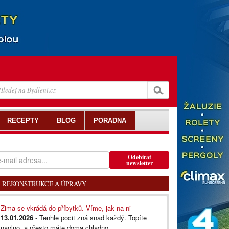
RECEPTY
BLOG
PORADNA
Odebírat
newsletter
REKONSTRUKCE A ÚPRAVY
Zima se vkrádá do příbytků. Víme, jak na ni
13.01.2026
- Tenhle pocit zná snad každý. Topíte
naplno, a přesto máte doma chladno...