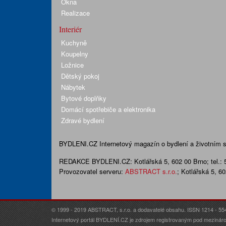
Okna
Realizace
Interiér
Kuchyně
Koupelny
Ložnice
Dětský pokoj
Nábytek
Bytové doplňky
Domácí spotřebiče a elektronika
Zdravé bydlení
BYDLENI.CZ
Internetový magazín o bydlení a životním sty
REDAKCE BYDLENI.CZ:
Kotlářská 5, 602 00 Brno;
tel.:
Provozovatel serveru:
ABSTRACT s.r.o.
; Kotlářská 5, 6
© 1999 - 2019 ABSTRACT, s.r.o. a dodavatelé obsahu. ISSN 1214 - 55
Internetový portál BYDLENÍ.CZ je zdrojem registrovaným pod mezináro