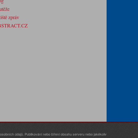
og
utěže
iště zpráv
BSTRACT.CZ
sobních údajů. Publikování nebo šíření obsahu serveru nebo jakékoliv