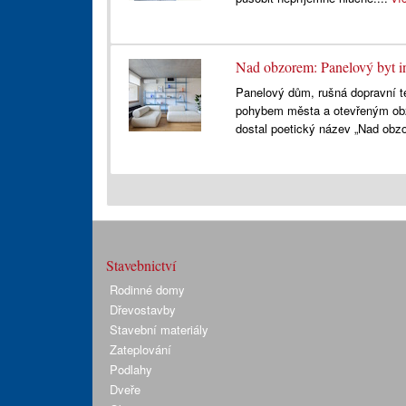
Nad obzorem: Panelový byt i
Panelový dům, rušná dopravní t
pohybem města a otevřeným obzo
dostal poetický název „Nad obzo
Stavebnictví
Rodinné domy
Dřevostavby
Stavební materiály
Zateplování
Podlahy
Dveře