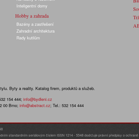
Bl
Inteligentní domy
So
Hobby a zahrada
Trž
Bazény a zastřešení
A
Zahradní architektura
Rady kutilům
lu. Byty a reality. Katalog firem, produktů a služeb.
 532 154 444
;
info@bydleni.cz
02 00 Brno;
info@abstract.cz
; Tel.: 532 154 444
48
dním standardním seriálovým číslem ISSN 1214 - 5548 dodržuje právní předpisy o ochraně o