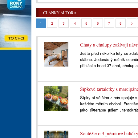
ČLÁNKY AUTORA
1
2
3
4
5
6
7
8
>
Chaty a chalupy zažívají návra
Ještě před několika lety se zdá
slábne. Jedenáctý ročník oceněn
přihlásilo hned 37 chat, chalup a
Šípkové tartaletky s marcip
Šípky si většina z nás spojuje 
každém ročním období. František
jako @terapie_jidlem , tentokrát
Soutěžte o 3 prémiové balíčk