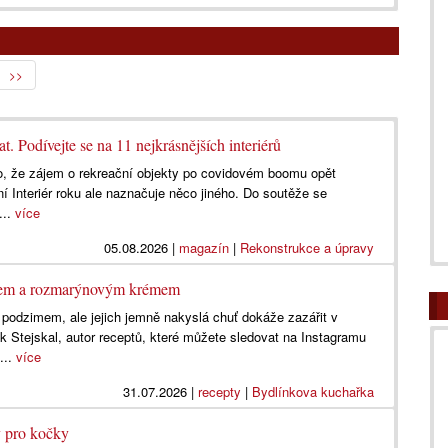
>>
t. Podívejte se na 11 nejkrásnějších interiérů
lo, že zájem o rekreační objekty po covidovém boomu opět
í Interiér roku ale naznačuje něco jiného. Do soutěže se
...
více
05.08.2026
|
magazín
|
Rekonstrukce a úpravy
ánem a rozmarýnovým krémem
s podzimem, ale jejich jemně nakyslá chuť dokáže zazářit v
 Stejskal, autor receptů, které můžete sledovat na Instagramu
...
více
31.07.2026
|
recepty
|
Bydlínkova kuchařka
y pro kočky