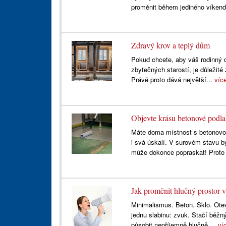
proměnit během jediného víken
Zdravý krov a teplý dům
Pokud chcete, aby váš rodinný 
zbytečných starostí, je důležité
Právě proto dává největší...
víc
Objevte krásu betonové podla
Máte doma místnost s betonovo
i svá úskalí. V surovém stavu b
může dokonce popraskat! Proto j
Jak proměnit hlučný prostor v
Minimalismus. Beton. Sklo. Otevř
jednu slabinu: zvuk. Stačí běžn
působit nepříjemně hlučně....
ví