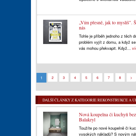
„Vím přesně, jak to myslíš". Š
nás
Tohle je příběh jednoho z těch 
problém vyjít z domu, a když se v
vás mohou překvapit. Když...
ví
1
2
3
4
5
6
7
8
>
DALŠÍ ČLÁNKY Z KATEGORIE REKONSTRUKCE A 
Nová koupelna či kuchyň bez 
Balakryl
Toužíte po nové koupelně či kuc
vysokých nákladů? S novým nát