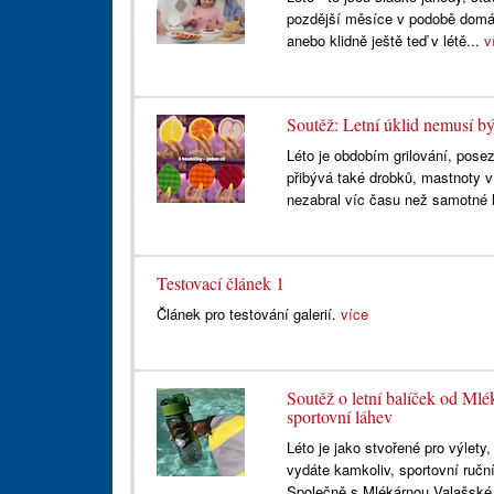
pozdější měsíce v podobě domác
anebo klidně ještě teď v létě...
v
Soutěž: Letní úklid nemusí bý
Léto je obdobím grilování, pose
přibývá také drobků, mastnoty v
nezabral víc času než samotné l
Testovací článek 1
Článek pro testování galerií.
více
Soutěž o letní balíček od Mlé
sportovní láhev
Léto je jako stvořené pro výlety
vydáte kamkoliv, sportovní ruční
Společně s Mlékárnou Valašské