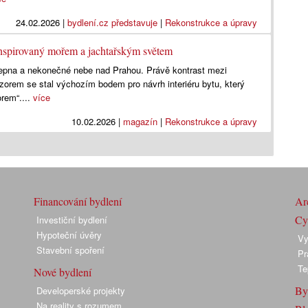
24.02.2026
|
bydlení.cz představuje
|
Rekonstrukce a úpravy
nspirovaný mořem a jachtařským světem
epna a nekonečné nebe nad Prahou. Právě kontrast mezi
rem se stal výchozím bodem pro návrh interiéru bytu, který
rem“....
více
10.02.2026
|
magazín
|
Rekonstrukce a úpravy
Financování bydlení
Arc
Cyk
Investiční bydlení
Hypoteční úvěry
Vy
Stavební spoření
Pr
Te
Nové bydlení
By
Developerské projekty
Na reality s rozumem