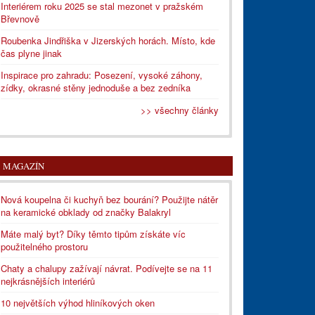
Interiérem roku 2025 se stal mezonet v pražském
Břevnově
Roubenka Jindřiška v Jizerských horách. Místo, kde
čas plyne jinak
Inspirace pro zahradu: Posezení, vysoké záhony,
zídky, okrasné stěny jednoduše a bez zedníka
>> všechny články
MAGAZÍN
Nová koupelna či kuchyň bez bourání? Použijte nátěr
na keramické obklady od značky Balakryl
Máte malý byt? Díky těmto tipům získáte víc
použitelného prostoru
Chaty a chalupy zažívají návrat. Podívejte se na 11
nejkrásnějších interiérů
10 největších výhod hliníkových oken