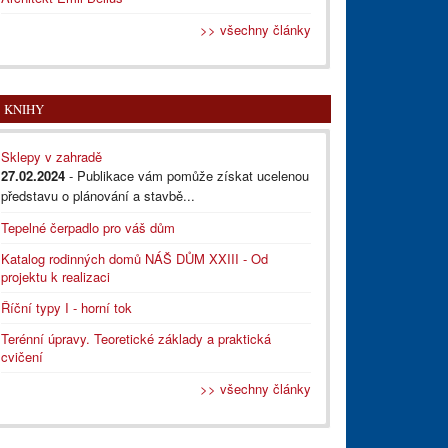
>> všechny články
KNIHY
Sklepy v zahradě
27.02.2024
- Publikace vám pomůže získat ucelenou
představu o plánování a stavbě...
Tepelné čerpadlo pro váš dům
Katalog rodinných domů NÁŠ DŮM XXIII - Od
projektu k realizaci
Říční typy I - horní tok
Terénní úpravy. Teoretické základy a praktická
cvičení
>> všechny články