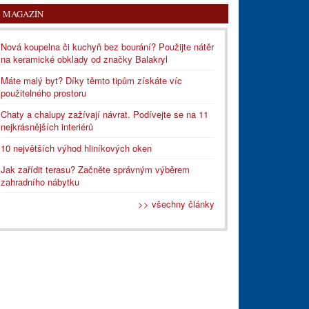
MAGAZÍN
Nová koupelna či kuchyň bez bourání? Použijte nátěr
na keramické obklady od značky Balakryl
Máte malý byt? Díky těmto tipům získáte víc
použitelného prostoru
Chaty a chalupy zažívají návrat. Podívejte se na 11
nejkrásnějších interiérů
10 největších výhod hliníkových oken
Jak zařídit terasu? Začněte správným výběrem
zahradního nábytku
>> všechny články