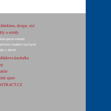
hitektura, design, styl
ly a seriály
bavujeme interiér
aktická moderní kuchyně
plo v domě
dlínkova kuchařka
og
utěže
iště zpráv
BSTRACT.CZ