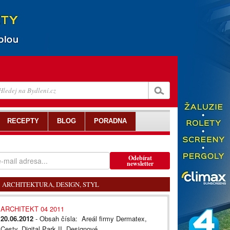
RECEPTY
BLOG
PORADNA
Odebírat
newsletter
ARCHITEKTURA, DESIGN, STYL
ARCHITEKT 04 2011
20.06.2012
- Obsah čísla: Areál firmy Dermatex,
Cesty, Digital Park II, Designové...