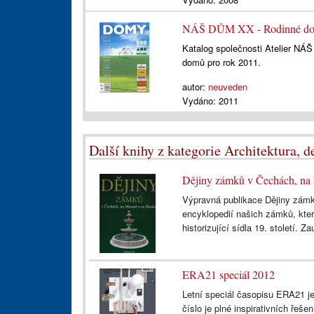
NÁŠ DŮM XX - Rodinné dom
Katalog společnosti Atelier NÁŠ
domů pro rok 2011.
autor:
neuveden
Vydáno:
2011
Další knihy z kategorie Architektura, de
Dějiny zámků v Čechách, na 
Výpravná publikace Dějiny zám
encyklopedií našich zámků, kter
historizující sídla 19. století. Z
ERA21 speciál 2012
Letní speciál časopisu ERA21 je
číslo je plné inspirativních ře