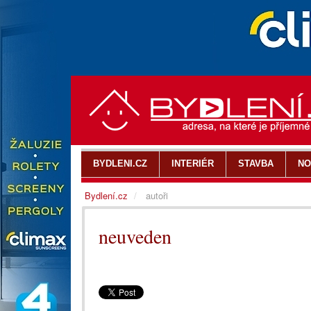
BYDLENI.CZ
INTERIÉR
STAVBA
NO
Bydlení.cz
autoři
neuveden