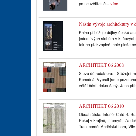
po neuvěřitelně...
více
Nástin vývoje architektury v
Kniha přibližuje dějiny české arc
jednotlivých slohů a v klíčový
tak na překvapivě malé ploše be
ARCHITEKT 06 2008
Slovo šéfredaktora: Stěžejní m
Konečná. Vybrali jsme pozoruho
větší části dokončený. Jeho pří
ARCHITEKT 06 2010
Obsah čísla: Interiér Café B. B
Pokoj v krajině, Litomyšl, Za 
Transbordér Andělská hora, Vliv 