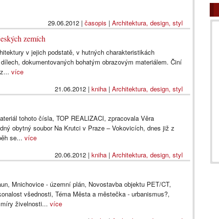
29.06.2012
|
časopis
|
Architektura, design, styl
 českých zemích
hitektury v jejich podstatě, v hutných charakteristikách
ch dílech, dokumentovaných bohatým obrazovým materiálem. Činí
z...
více
21.06.2012
|
kniha
|
Architektura, design, styl
ateriál tohoto čísla, TOP REALIZACI, zpracovala Věra
dný obytný soubor Na Krutci v Praze – Vokovicích, dnes již z
běh se...
více
20.06.2012
|
kniha
|
Architektura, design, styl
raun, Mnichovice - územní plán, Novostavba objektu PET/CT,
dokonalost všednosti, Téma Města a městečka - urbanismus?,
míry živelnosti...
více