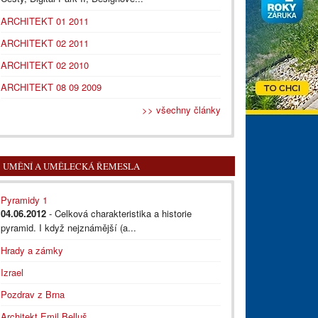
ARCHITEKT 01 2011
ARCHITEKT 02 2011
ARCHITEKT 02 2010
ARCHITEKT 08 09 2009
>> všechny články
UMĚNÍ A UMĚLECKÁ ŘEMESLA
Pyramidy 1
04.06.2012
- Celková charakteristika a historie
pyramid. I když nejznámější (a...
Hrady a zámky
Izrael
Pozdrav z Brna
Architekt Emil Belluš