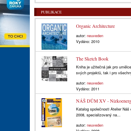
PUBLIKACE
Organic Architecture
autor:
neuveden
Vydáno:
2010
The Sketch Book
Kniha je užitečná jak pro umělce
svých projektů, tak i pro všechny
autor:
neuveden
Vydáno:
2011
NÁŠ DŮM XV - Nízkoenerg
Katalog společnosti Atelier Náš
2008, specializovaný na...
autor:
neuveden
Vydáno:
2008