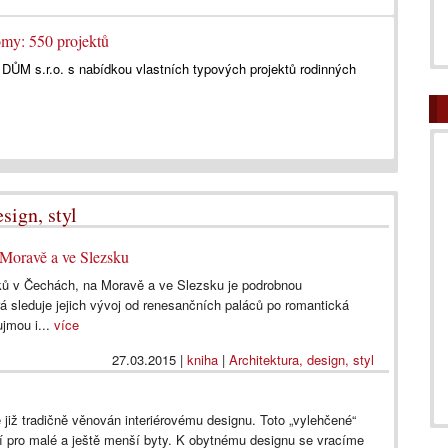
y: 550 projektů
 DŮM s.r.o. s nabídkou vlastních typových projektů rodinných
sign, styl
Moravě a ve Slezsku
ků v Čechách, na Moravě a ve Slezsku je podrobnou
á sleduje jejich vývoj od renesančních paláců po romantická
aujmou i...
více
27.03.2015
|
kniha
|
Architektura, design, styl
 již tradičně věnován interiérovému designu. Toto „vylehčené“
šení pro malé a ještě menší byty. K obytnému designu se vracíme