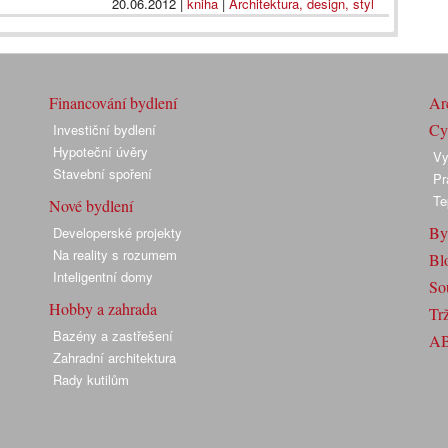
20.06.2012
|
kniha
|
Architektura, design, styl
Financování bydlení
Arc
Cyk
Investiční bydlení
Hypoteční úvěry
Vy
Stavební spoření
Pr
Te
Nové bydlení
By
Developerské projekty
Na reality s rozumem
Bl
Inteligentní domy
So
Hobby a zahrada
Trž
Bazény a zastřešení
A
Zahradní architektura
Rady kutilům