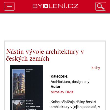
Toggle
navigation
Nástin vývoje architektury v
českých zemích
knihy
Kategorie:
Architektura, design, styl
Autor:
Miroslav Diviš
Kniha přibližuje dějiny české
architektury v jejich podstatě, v