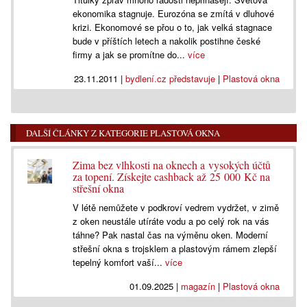
ekonomika stagnuje. Eurozóna se zmítá v dluhové
krizi. Ekonomové se přou o to, jak velká stagnace
bude v příštích letech a nakolik postihne české
firmy a jak se promítne do...
více
23.11.2011
|
bydlení.cz představuje
|
Plastová okna
DALŠÍ ČLÁNKY Z KATEGORIE PLASTOVÁ OKNA
Zima bez vlhkosti na oknech a vysokých účtů
za topení. Získejte cashback až 25 000 Kč na
střešní okna
V létě nemůžete v podkroví vedrem vydržet, v zimě
z oken neustále utíráte vodu a po celý rok na vás
táhne? Pak nastal čas na výměnu oken. Moderní
střešní okna s trojsklem a plastovým rámem zlepší
tepelný komfort vaší...
více
01.09.2025
|
magazín
|
Plastová okna