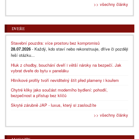
>> všechny články
DVEŘE
Stavební pouzdra: více prostoru bez kompromisů
28.07.2026
- Každý, kdo staví nebo rekonstruuje, dříve či později
řeší otázku...
Hluk z chodby, bouchání dveří i větší nároky na bezpečí. Jak
vybrat dveře do bytu v paneláku
Hliníkové profily tvoří neviditelný štít před plameny i kouřem
Chytré kliky jako součást moderního bydlení: pohodlí,
bezpečnost a přístup bez klíčů
Skryté zárubně JAP - luxus, který si zasloužíte
>> všechny články