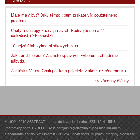
MAGAZÍN
Máte malý byt? Díky těmto tipům získáte víc použitelného
prostoru
Chaty a chalupy zažívají návrat. Podívejte se na 11
nejkrásnějších interiérů
10 největších výhod hliníkových oken
Jak zařídit terasu? Začněte správným výběrem zahradního
nábytku
Zastávka Vlkov: Chalupa, kam přijedete vlakem až před branku
>> všechny články
© 1999 - 2019 ABSTRACT, s.r.o. a dodavatelé obsahu. ISSN 1214 - 5548
Internetový portál BYDLENÍ.CZ je zdrojem registrovaným pod mezinárodním
standardním seriálovým číslem ISSN 1214 - 5548 dodržuje právní předpisy o ochraně