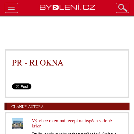
Toggle
navigation
PR - RI OKNA
ČLÁNKY AUTORA
Výrobce oken má recept na úspěch v době
krize
Titulky zpráv mnoho radosti nepřinášejí. Světová