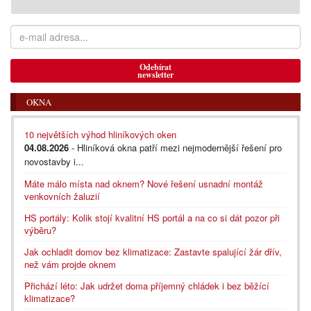
Odebírat
newsletter
OKNA
10 největších výhod hliníkových oken
04.08.2026
- Hliníková okna patří mezi nejmodernější řešení pro
novostavby i...
Máte málo místa nad oknem? Nové řešení usnadní montáž
venkovních žaluzií
HS portály: Kolik stojí kvalitní HS portál a na co si dát pozor při
výběru?
Jak ochladit domov bez klimatizace: Zastavte spalující žár dřív,
než vám projde oknem
Přichází léto: Jak udržet doma příjemný chládek i bez běžící
klimatizace?