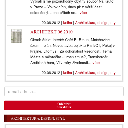
Vybrali jsme pozoruhodný obytný soubor Na Krutci
v Praze – Vokovicích, dnes již z větší části
dokončený. Jeho příběh se...
více
20.06.2012
|
kniha
|
Architektura, design, styl
ARCHITEKT 06 2010
Obsah čísla: Interiér Café B. Braun, Mnichovice -
územní plán, Novostavba objektu PET/CT, Pokoj v
krajině, Litomyšl, Za dokonalost všednosti, Téma
Města a městečka - urbanismus?, Transbordér
Andělská hora, Vliv míry živelnosti...
více
20.06.2012
|
kniha
|
Architektura, design, styl
Odebírat
newsletter
ARCHITEKTURA, DESIGN, STYL