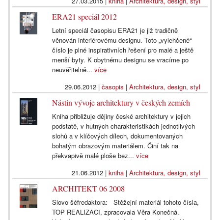
27.03.2015
|
kniha
|
Architektura, design, styl
ERA21 speciál 2012
Letní speciál časopisu ERA21 je již tradičně
věnován interiérovému designu. Toto „vylehčené“
číslo je plné inspirativních řešení pro malé a ještě
menší byty. K obytnému designu se vracíme po
neuvěřitelně...
více
29.06.2012
|
časopis
|
Architektura, design, styl
Nástin vývoje architektury v českých zemích
Kniha přibližuje dějiny české architektury v jejich
podstatě, v hutných charakteristikách jednotlivých
slohů a v klíčových dílech, dokumentovaných
bohatým obrazovým materiálem. Činí tak na
překvapivě malé ploše bez...
více
21.06.2012
|
kniha
|
Architektura, design, styl
ARCHITEKT 06 2008
Slovo šéfredaktora: Stěžejní materiál tohoto čísla,
TOP REALIZACI, zpracovala Věra Konečná.