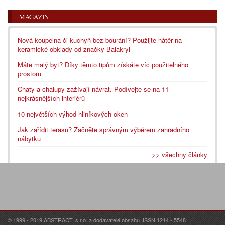
MAGAZÍN
Nová koupelna či kuchyň bez bourání? Použijte nátěr na
keramické obklady od značky Balakryl
Máte malý byt? Díky těmto tipům získáte víc použitelného
prostoru
Chaty a chalupy zažívají návrat. Podívejte se na 11
nejkrásnějších interiérů
10 největších výhod hliníkových oken
Jak zařídit terasu? Začněte správným výběrem zahradního
nábytku
>> všechny články
© 1999 - 2019 ABSTRACT, s.r.o. a dodavatelé obsahu. ISSN 1214 - 5548