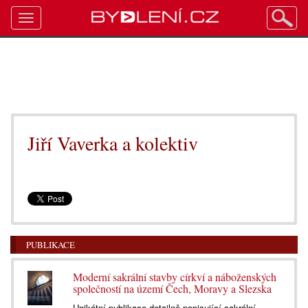
Toggle
navigation
Jiří Vaverka a kolektiv
PUBLIKACE
Moderní sakrální stavby církví a náboženských
společností na území Čech, Moravy a Slezska
Unikátní publikace detailně popisující sakrální