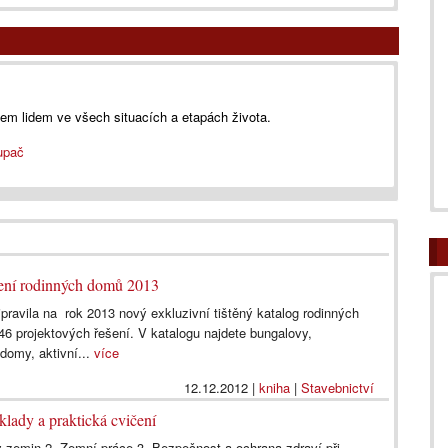
šem lidem ve všech situacích a etapách života.
upač
šení rodinných domů 2013
pravila na rok 2013 nový exkluzivní tištěný katalog rodinných
6 projektových řešení. V katalogu najdete bungalovy,
domy, aktivní...
více
12.12.2012
|
kniha
|
Stavebnictví
klady a praktická cvičení
 zemin 2. Zemní práce 3. Bezpečnost a ochrana zdraví při