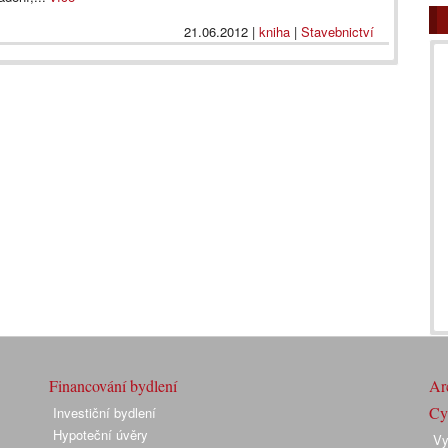
21.06.2012
|
kniha
|
Stavebnictví
Financování bydlení
Arc
Cyk
Investiční bydlení
Hypoteční úvěry
Vy