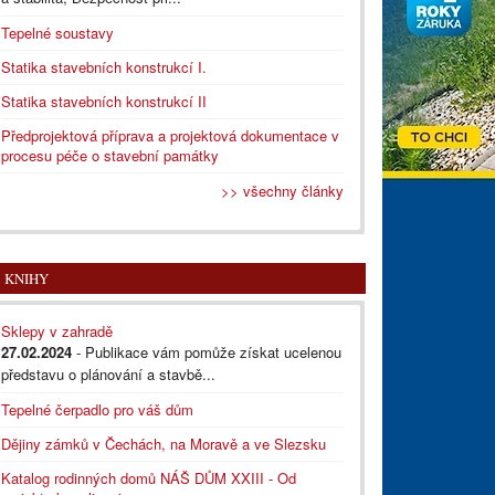
Tepelné soustavy
Statika stavebních konstrukcí I.
Statika stavebních konstrukcí II
Předprojektová příprava a projektová dokumentace v
procesu péče o stavební památky
>> všechny články
KNIHY
Sklepy v zahradě
27.02.2024
- Publikace vám pomůže získat ucelenou
představu o plánování a stavbě...
Tepelné čerpadlo pro váš dům
Dějiny zámků v Čechách, na Moravě a ve Slezsku
Katalog rodinných domů NÁŠ DŮM XXIII - Od