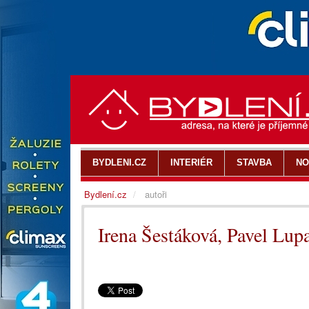
BYDLENI.CZ
INTERIÉR
STAVBA
NO
Bydlení.cz
autoři
Irena Šestáková, Pavel Lup