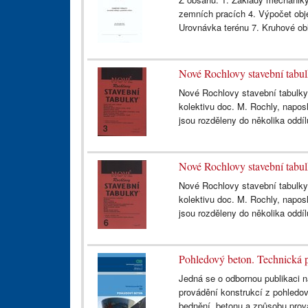
zemních pracích 4. Výpočet obj
Urovnávka terénu 7. Kruhové obl
Nové Rochlovy stavební tabu
Nové Rochlovy stavební tabulky 
kolektivu doc. M. Rochly, napos
jsou rozděleny do několika oddíl
Nové Rochlovy stavební tabu
Nové Rochlovy stavební tabulky 
kolektivu doc. M. Rochly, napos
jsou rozděleny do několika oddíl
Pohledový beton. Technická 
Jedná se o odbornou publikaci na
provádění konstrukcí z pohledov
bednění, betonu a způsobu prov