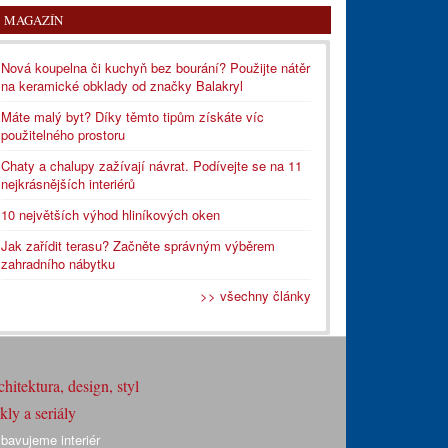
MAGAZÍN
Nová koupelna či kuchyň bez bourání? Použijte nátěr
na keramické obklady od značky Balakryl
Máte malý byt? Díky těmto tipům získáte víc
použitelného prostoru
Chaty a chalupy zažívají návrat. Podívejte se na 11
nejkrásnějších interiérů
10 největších výhod hliníkových oken
Jak zařídit terasu? Začněte správným výběrem
zahradního nábytku
>> všechny články
hitektura, design, styl
ly a seriály
bavujeme interiér