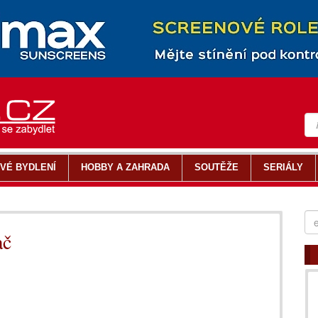
VÉ BYDLENÍ
HOBBY A ZAHRADA
SOUTĚŽE
SERIÁLY
ač