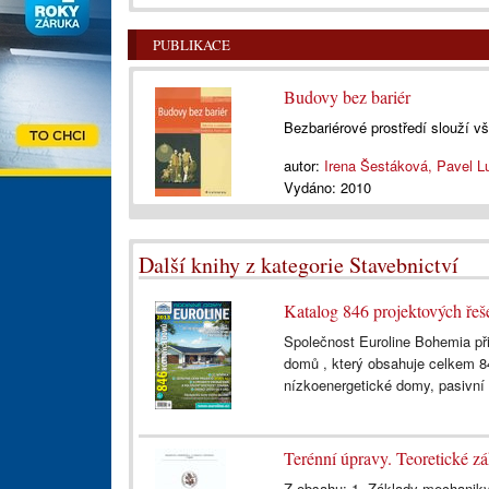
PUBLIKACE
Budovy bez bariér
Bezbariérové prostředí slouží v
autor:
Irena Šestáková, Pavel L
Vydáno:
2010
Další knihy z kategorie Stavebnictví
Katalog 846 projektových ře
Společnost Euroline Bohemia při
domů , který obsahuje celkem 84
nízkoenergetické domy, pasivní 
Terénní úpravy. Teoretické zá
Z obsahu: 1. Základy mechaniky