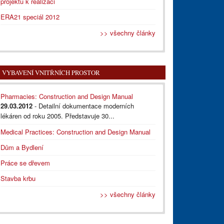
projektu k realizaci
ERA21 speciál 2012
>> všechny články
VYBAVENÍ VNITŘNÍCH PROSTOR
Pharmacies: Construction and Design Manual
29.03.2012
- Detailní dokumentace moderních
lékáren od roku 2005. Představuje 30...
Medical Practices: Construction and Design Manual
Dům a Bydlení
Práce se dřevem
Stavba krbu
>> všechny články