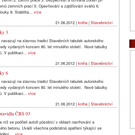
emů zemních prací 5. Opevňování a zajišťování svahů 6.
ouky 8. Stabilita...
více
21.06.2012
|
kniha
|
Stavebnictví
lky 3
navazují na slavnou tradici Stavebních tabulek autorského
ledy vydaných koncem 80. let minulého století. Nové tabulky
ů. V publikaci...
více
21.06.2012
|
kniha
|
Stavebnictví
lky 6
navazují na slavnou tradici Stavebních tabulek autorského
ledy vydaných koncem 80. let minulého století. Nové tabulky
ů. V publikaci...
více
21.06.2012
|
kniha
|
Stavebnictví
pravidla ČBS 03
 níž se podíleli autoři působící v oblasti navrhování a
ého betonu. Uvádí všechna podstatná opatření týkající se
ádění,...
více