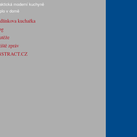
aktická moderní kuchyně
plo v domě
dlínkova kuchařka
og
utěže
iště zpráv
BSTRACT.CZ