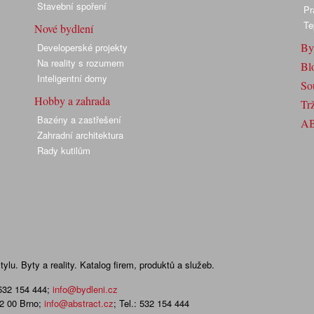
Stavební spoření
Pr
Te
Nové bydlení
By
Developerské projekty
Na reality s rozumem
Bl
Inteligentní domy
So
Hobby a zahrada
Trž
Bazény a zastřešení
A
Zahradní architektura
Rady kutilům
lu. Byty a reality. Katalog firem, produktů a služeb.
 532 154 444
;
info@bydleni.cz
02 00 Brno;
info@abstract.cz
; Tel.: 532 154 444