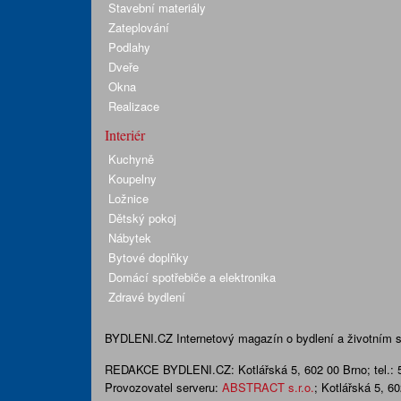
Stavební materiály
Zateplování
Podlahy
Dveře
Okna
Realizace
Interiér
Kuchyně
Koupelny
Ložnice
Dětský pokoj
Nábytek
Bytové doplňky
Domácí spotřebiče a elektronika
Zdravé bydlení
BYDLENI.CZ
Internetový magazín o bydlení a životním sty
REDAKCE BYDLENI.CZ:
Kotlářská 5, 602 00 Brno;
tel.:
Provozovatel serveru:
ABSTRACT s.r.o.
; Kotlářská 5, 6