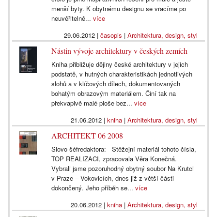
menší byty. K obytnému designu se vracíme po
neuvěřitelně...
více
29.06.2012
|
časopis
|
Architektura, design, styl
Nástin vývoje architektury v českých zemích
Kniha přibližuje dějiny české architektury v jejich
podstatě, v hutných charakteristikách jednotlivých
slohů a v klíčových dílech, dokumentovaných
bohatým obrazovým materiálem. Činí tak na
překvapivě malé ploše bez...
více
21.06.2012
|
kniha
|
Architektura, design, styl
ARCHITEKT 06 2008
Slovo šéfredaktora: Stěžejní materiál tohoto čísla,
TOP REALIZACI, zpracovala Věra Konečná.
Vybrali jsme pozoruhodný obytný soubor Na Krutci
v Praze – Vokovicích, dnes již z větší části
dokončený. Jeho příběh se...
více
20.06.2012
|
kniha
|
Architektura, design, styl