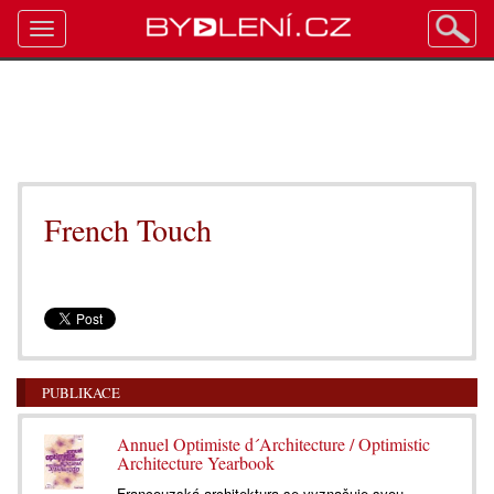
Toggle
navigation
French Touch
PUBLIKACE
Annuel Optimiste d´Architecture / Optimistic
Architecture Yearbook
Francouzská architektura se vyznačuje svou