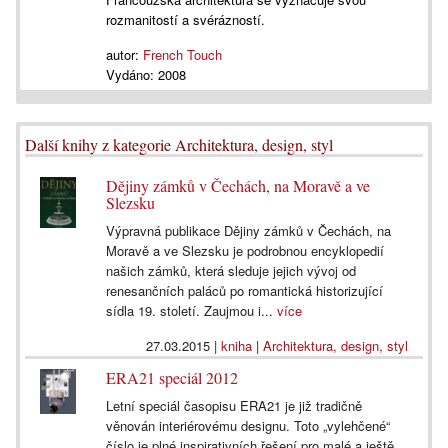
rozmanitostí a svérázností.
autor:
French Touch
Vydáno:
2008
Další knihy z kategorie Architektura, design, styl
Dějiny zámků v Čechách, na Moravě a ve
Slezsku
Výpravná publikace Dějiny zámků v Čechách, na
Moravě a ve Slezsku je podrobnou encyklopedií
našich zámků, která sleduje jejich vývoj od
renesančních paláců po romantická historizující
sídla 19. století. Zaujmou i...
více
27.03.2015
|
kniha
|
Architektura, design, styl
ERA21 speciál 2012
Letní speciál časopisu ERA21 je již tradičně
věnován interiérovému designu. Toto „vylehčené“
číslo je plné inspirativních řešení pro malé a ještě