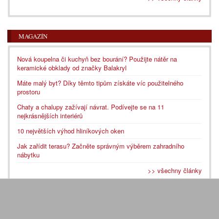
MAGAZÍN
Nová koupelna či kuchyň bez bourání? Použijte nátěr na
keramické obklady od značky Balakryl
Máte malý byt? Díky těmto tipům získáte víc použitelného
prostoru
Chaty a chalupy zažívají návrat. Podívejte se na 11
nejkrásnějších interiérů
10 největších výhod hliníkových oken
Jak zařídit terasu? Začněte správným výběrem zahradního
nábytku
>> všechny články