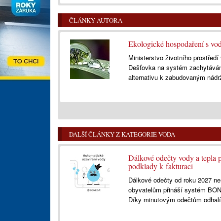
ČLÁNKY AUTORA
Ekologické hospodaření s vo
Ministerstvo životního prostředí
Dešťovka na systém zachytáván
alternativu k zabudovaným nádr
DALŠÍ ČLÁNKY Z KATEGORIE VODA
Dálkové odečty vody a tepla
podklady k fakturaci
Dálkové odečty od roku 2027 ne
obyvatelům přináší systém BONE
Díky minutovým odečtům odhalí 