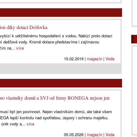
dou díky dotaci Dešťovka
 vybízí k udržitelnému hospodaření s vodou. Nabízí proto dotaci
í dešťové vody. Kromě dotace představíme i zajímavou
žím na...
více
15.02.2019
|
magazín
|
Voda
 pro vlastníky domů a SVJ od firmy BONEGA nejsou jen
musí být jen povinnost. Nejen vlastníkům domů, ale také všem
GA lepší kontrolu nad spotřebou, úspory i ochranu majetku.
únik vody a...
více
05.05.2026
|
magazín
|
Voda