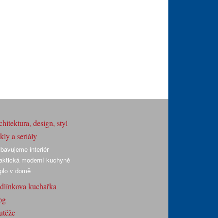
hitektura, design, styl
ly a seriály
bavujeme interiér
aktická moderní kuchyně
plo v domě
dlínkova kuchařka
og
utěže