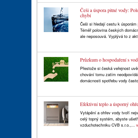
Češi a úspora pitné vody: Pol
chybí
Češi si hledají cestu k úsporám
Téměř polovina českých domácn
ale neposouvá. Vyplývá to z akt
Průzkum o hospodaření s vod
Přestože si česká veřejnost uvě
chování tomu zatím neodpovídá.
domácnosti spotřebu vody často 
Efektivní teplo a úsporný ohř
Vytápění a ohřev vody tvoří nej
celý topný systém, abyste ušetři
vzduchotechniku CVB s.r.o.,...