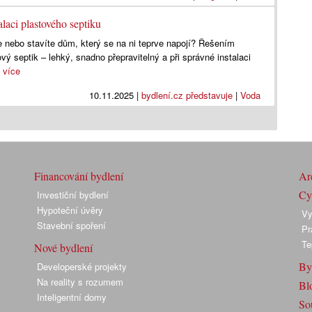
talaci plastového septiku
ce nebo stavíte dům, který se na ni teprve napojí? Řešením
ý septik – lehký, snadno přepravitelný a při správné instalaci
.
více
10.11.2025
|
bydlení.cz představuje
|
Voda
Financování bydlení
Arc
Cyk
Investiční bydlení
Hypoteční úvěry
Vy
Stavební spoření
Pr
Te
Nové bydlení
By
Developerské projekty
Na reality s rozumem
Bl
Inteligentní domy
So