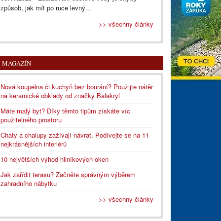
způsob, jak mít po ruce levný...
>> všechny články
MAGAZÍN
Nová koupelna či kuchyň bez bourání? Použijte nátěr
na keramické obklady od značky Balakryl
Máte malý byt? Díky těmto tipům získáte víc
použitelného prostoru
Chaty a chalupy zažívají návrat. Podívejte se na 11
nejkrásnějších interiérů
10 největších výhod hliníkových oken
Jak zařídit terasu? Začněte správným výběrem
zahradního nábytku
>> všechny články