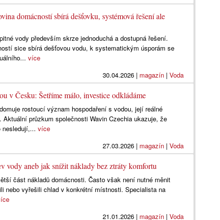
ovina domácností sbírá dešťovku, systémová řešení ale
 pitné vody především skrze jednoduchá a dostupná řešení.
ostí sice sbírá dešťovou vodu, k systematickým úsporám se
uálního...
více
30.04.2026
|
magazín
|
Voda
ou v Česku: Šetříme málo, investice odkládáme
domuje rostoucí význam hospodaření s vodou, její reálné
 Aktuální průzkum společnosti Wavin Czechia ukazuje, že
nesledují,...
více
27.03.2026
|
magazín
|
Voda
ev vody aneb jak snížit náklady bez ztráty komfortu
větší část nákladů domácnosti. Často však není nutné měnit
li nebo vyřešili chlad v konkrétní místnosti. Specialista na
více
21.01.2026
|
magazín
|
Voda