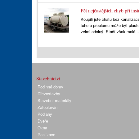
Pět nejčastějších chyb při ins
Koupili jste chatu bez kanaliza
tohoto problému může být plastov
velmi odolný. Stačí však malá..
Stavebnictví
Rodinné domy
Dřevostavby
Stavební materiály
Zateplování
Podlahy
Dveře
Okna
Realizace