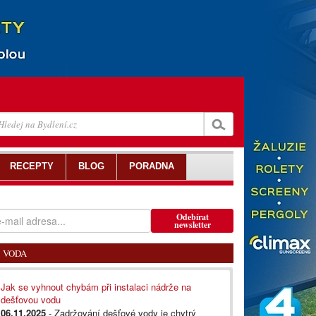
RECEPTY
BLOG
PORADNA
Odebírat
newsletter
VODA
Jak se vyhnout chybám při instalaci nádrže na
dešťovou vodu
06.11.2025
- Zadržování dešťové vody je chytrý