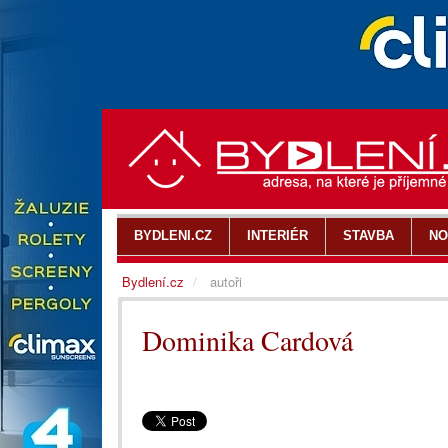
BYDLENI.CZ
INTERIÉR
STAVBA
NO
Bydlení.cz
autoři
Dominika Cardová