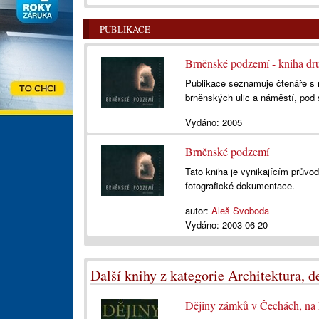
PUBLIKACE
Brněnské podzemí - kniha dr
Publikace seznamuje čtenáře s m
brněnských ulic a náměstí, pod 
Vydáno:
2005
Brněnské podzemí
Tato kniha je vynikajícím prův
fotografické dokumentace.
autor:
Aleš Svoboda
Vydáno:
2003-06-20
Další knihy z kategorie Architektura, de
Dějiny zámků v Čechách, na 