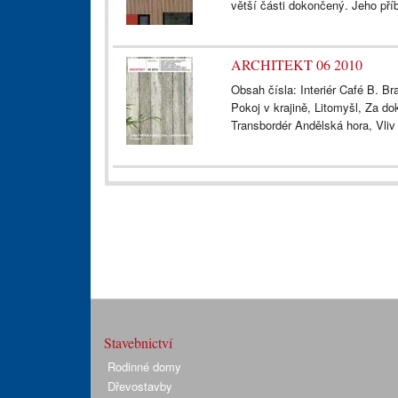
větší části dokončený. Jeho pří
ARCHITEKT 06 2010
Obsah čísla: Interiér Café B. B
Pokoj v krajině, Litomyšl, Za 
Transbordér Andělská hora, Vliv 
Stavebnictví
Rodinné domy
Dřevostavby