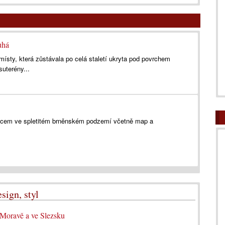
uhá
ísty, která zůstávala po celá staletí ukryta pod povrchem
suterény...
odcem ve spletitém brněnském podzemí včetně map a
sign, styl
Moravě a ve Slezsku