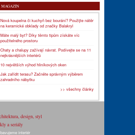
MAGAZÍN
Nová koupelna či kuchyň bez bourání? Použijte nátěr
na keramické obklady od značky Balakryl
Máte malý byt? Díky těmto tipům získáte víc
použitelného prostoru
Chaty a chalupy zažívají návrat. Podívejte se na 11
nejkrásnějších interiérů
10 největších výhod hliníkových oken
Jak zařídit terasu? Začněte správným výběrem
zahradního nábytku
>> všechny články
hitektura, design, styl
ly a seriály
bavujeme interiér