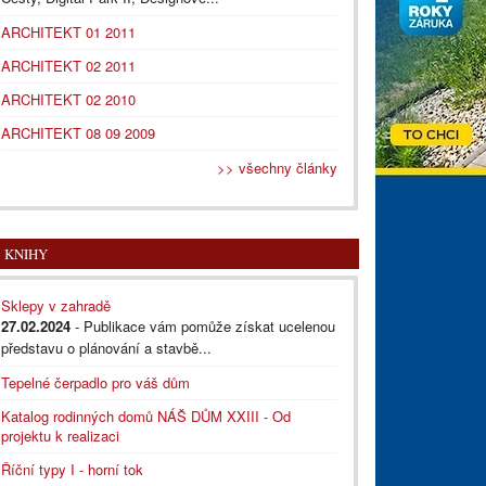
ARCHITEKT 01 2011
ARCHITEKT 02 2011
ARCHITEKT 02 2010
ARCHITEKT 08 09 2009
>> všechny články
KNIHY
Sklepy v zahradě
27.02.2024
- Publikace vám pomůže získat ucelenou
představu o plánování a stavbě...
Tepelné čerpadlo pro váš dům
Katalog rodinných domů NÁŠ DŮM XXIII - Od
projektu k realizaci
Říční typy I - horní tok