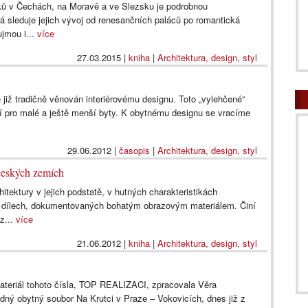
ků v Čechách, na Moravě a ve Slezsku je podrobnou
á sleduje jejich vývoj od renesančních paláců po romantická
aujmou i...
více
27.03.2015
|
kniha
|
Architektura, design, styl
 již tradičně věnován interiérovému designu. Toto „vylehčené“
šení pro malé a ještě menší byty. K obytnému designu se vracíme
29.06.2012
|
časopis
|
Architektura, design, styl
 českých zemích
hitektury v jejich podstatě, v hutných charakteristikách
ch dílech, dokumentovaných bohatým obrazovým materiálem. Činí
z...
více
21.06.2012
|
kniha
|
Architektura, design, styl
ateriál tohoto čísla, TOP REALIZACI, zpracovala Věra
dný obytný soubor Na Krutci v Praze – Vokovicích, dnes již z