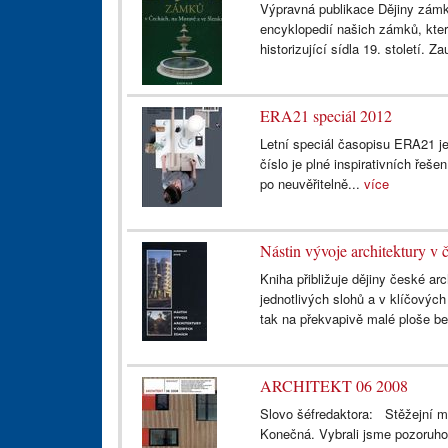
Výpravná publikace Dějiny zám
encyklopedií našich zámků, kter
historizující sídla 19. století. Z
ERA21 speciál 2012
Letní speciál časopisu ERA21 je
číslo je plné inspirativních ře
po neuvěřitelně...
více
Nástin vývoje architektury v
Kniha přibližuje dějiny české arc
jednotlivých slohů a v klíčový
tak na překvapivě malé ploše be
ARCHITEKT 06 2008
Slovo šéfredaktora: Stěžejní m
Konečná. Vybrali jsme pozoruho