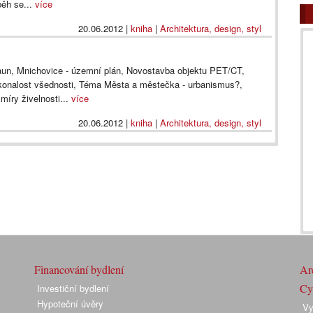
běh se...
více
20.06.2012
|
kniha
|
Architektura, design, styl
raun, Mnichovice - územní plán, Novostavba objektu PET/CT,
dokonalost všednosti, Téma Města a městečka - urbanismus?,
míry živelnosti...
více
20.06.2012
|
kniha
|
Architektura, design, styl
Financování bydlení
Arc
Cyk
Investiční bydlení
Hypoteční úvěry
Vy