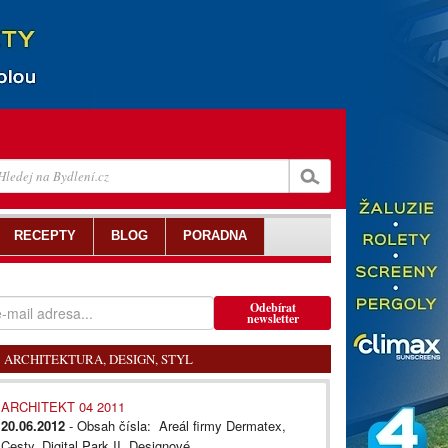
RECEPTY
BLOG
PORADNA
Odebírat
newsletter
ARCHITEKTURA, DESIGN, STYL
ARCHITEKT 04 2011
20.06.2012
- Obsah čísla: Areál firmy Dermatex,
Cesty, Digital Park II, Designové...