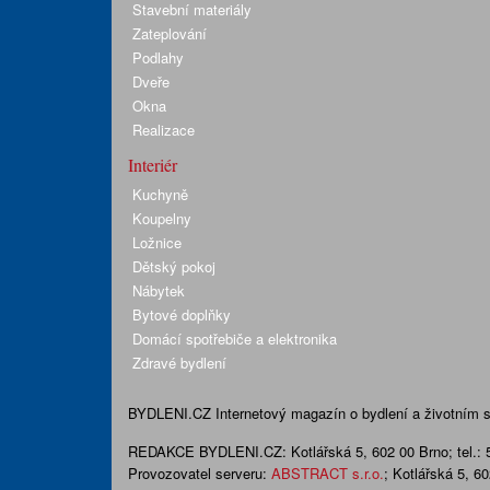
Stavební materiály
Zateplování
Podlahy
Dveře
Okna
Realizace
Interiér
Kuchyně
Koupelny
Ložnice
Dětský pokoj
Nábytek
Bytové doplňky
Domácí spotřebiče a elektronika
Zdravé bydlení
BYDLENI.CZ
Internetový magazín o bydlení a životním sty
REDAKCE BYDLENI.CZ:
Kotlářská 5, 602 00 Brno;
tel.:
Provozovatel serveru:
ABSTRACT s.r.o.
; Kotlářská 5, 6