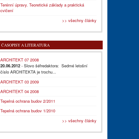
Terénní úpravy. Teoretické základy a praktická
cvičení
>> všechny články
ČASOPISY A LITERATURA
ARCHITEKT 07 2008
20.06.2012
- Slovo šéfredaktora: Sedmé letošní
číslo ARCHITEKTA je trochu...
ARCHITEKT 03 2009
ARCHITEKT 04 2008
Tepelná ochrana budov 2/2011
Tepelná ochrana budov 1/2010
>> všechny články