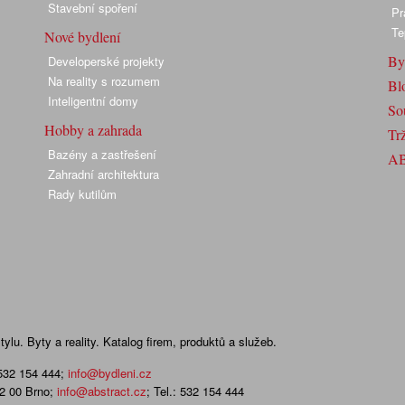
Stavební spoření
Pr
Te
Nové bydlení
By
Developerské projekty
Na reality s rozumem
Bl
Inteligentní domy
So
Hobby a zahrada
Trž
Bazény a zastřešení
A
Zahradní architektura
Rady kutilům
lu. Byty a reality. Katalog firem, produktů a služeb.
 532 154 444
;
info@bydleni.cz
02 00 Brno;
info@abstract.cz
; Tel.: 532 154 444