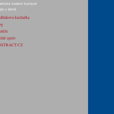
aktická moderní kuchyně
plo v domě
dlínkova kuchařka
og
utěže
iště zpráv
BSTRACT.CZ