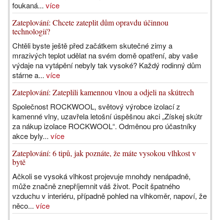
foukaná...
více
Zateplování: Chcete zateplit dům opravdu účinnou
technologií?
Chtěli byste ještě před začátkem skutečné zimy a
mrazivých teplot udělat na svém domě opatření, aby vaše
výdaje na vytápění nebyly tak vysoké? Každý rodinný dům
stárne a...
více
Zateplování: Zateplili kamennou vlnou a odjeli na skútrech
Společnost ROCKWOOL, světový výrobce izolací z
kamenné vlny, uzavřela letošní úspěšnou akci „Získej skútr
za nákup izolace ROCKWOOL“. Odměnou pro účastníky
akce byly...
více
Zateplování: 6 tipů, jak poznáte, že máte vysokou vlhkost v
bytě
Ačkoli se vysoká vlhkost projevuje mnohdy nenápadně,
může značně znepříjemnit váš život. Pocit špatného
vzduchu v interiéru, případně pohled na vlhkoměr, napoví, že
něco...
více