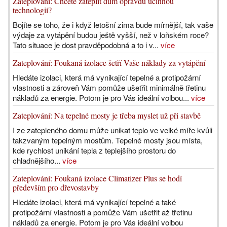
Zateplování: Chcete zateplit dům opravdu účinnou
technologií?
Bojíte se toho, že i když letošní zima bude mírnější, tak vaše
výdaje za vytápění budou ještě vyšší, než v loňském roce?
Tato situace je dost pravděpodobná a to i v...
více
Zateplování: Foukaná izolace šetří Vaše náklady za vytápění
Hledáte izolaci, která má vynikající tepelné a protipožární
vlastnosti a zároveň Vám pomůže ušetřit minimálně třetinu
nákladů za energie. Potom je pro Vás ideální volbou...
více
Zateplování: Na tepelné mosty je třeba myslet už při stavbě
I ze zatepleného domu může unikat teplo ve velké míře kvůli
takzvaným tepelným mostům. Tepelné mosty jsou místa,
kde rychlost unikání tepla z teplejšího prostoru do
chladnějšího...
více
Zateplování: Foukaná izolace Climatizer Plus se hodí
především pro dřevostavby
Hledáte izolaci, která má vynikající tepelné a také
protipožární vlastnosti a pomůže Vám ušetřit až třetinu
nákladů za energie. Potom je pro Vás ideální volbou