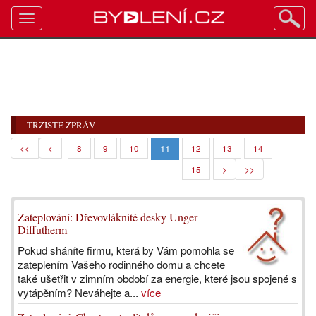
Toggle
navigation
TRŽIŠTĚ ZPRÁV
11
<<
<
8
9
10
12
13
14
15
>
>>
Zateplování: Dřevovláknité desky Unger
Diffutherm
Pokud sháníte firmu, která by Vám pomohla se
zateplením Vašeho rodinného domu a chcete
také ušetřit v zimním období za energie, které jsou spojené s
vytápěním? Neváhejte a...
více