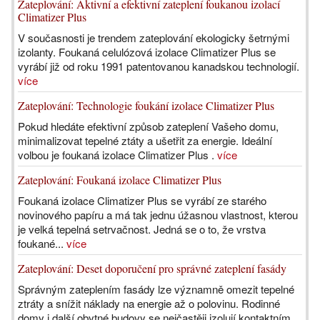
Zateplování: Aktivní a efektivní zateplení foukanou izolací
Climatizer Plus
V současnosti je trendem zateplování ekologicky šetrnými
izolanty. Foukaná celulózová izolace Climatizer Plus se
vyrábí již od roku 1991 patentovanou kanadskou technologií.
více
Zateplování: Technologie foukání izolace Climatizer Plus
Pokud hledáte efektivní způsob zateplení Vašeho domu,
minimalizovat tepelné ztáty a ušetřit za energie. Ideální
volbou je foukaná izolace Climatizer Plus .
více
Zateplování: Foukaná izolace Climatizer Plus
Foukaná izolace Climatizer Plus se vyrábí ze starého
novinového papíru a má tak jednu úžasnou vlastnost, kterou
je velká tepelná setrvačnost. Jedná se o to, že vrstva
foukané...
více
Zateplování: Deset doporučení pro správné zateplení fasády
Správným zateplením fasády lze významně omezit tepelné
ztráty a snížit náklady na energie až o polovinu. Rodinné
domy i další obytné budovy se nejčastěji izolují kontaktním...