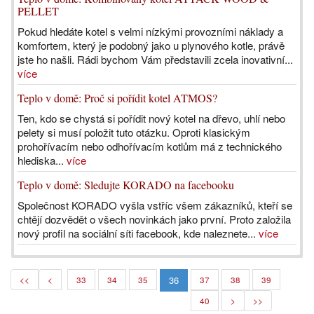
PELLET
Pokud hledáte kotel s velmi nízkými provozními náklady a
komfortem, který je podobný jako u plynového kotle, právě
jste ho našli. Rádi bychom Vám představili zcela inovativní...
více
Teplo v domě: Proč si pořídit kotel ATMOS?
Ten, kdo se chystá si pořídit nový kotel na dřevo, uhlí nebo
pelety si musí položit tuto otázku. Oproti klasickým
prohořívacím nebo odhořívacím kotlům má z technického
hlediska...
více
Teplo v domě: Sledujte KORADO na facebooku
Společnost KORADO vyšla vstříc všem zákazníků, kteří se
chtějí dozvědět o všech novinkách jako první. Proto založila
nový profil na sociální síti facebook, kde naleznete...
více
36
<<
<
33
34
35
37
38
39
40
>
>>