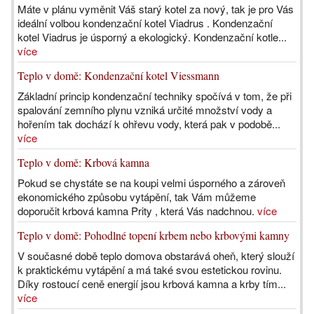
Máte v plánu vyměnit Váš starý kotel za nový, tak je pro Vás
ideální volbou kondenzační kotel Viadrus . Kondenzační
kotel Viadrus je úsporný a ekologický. Kondenzační kotle...
více
Teplo v domě: Kondenzační kotel Viessmann
Základní princip kondenzační techniky spočívá v tom, že při
spalování zemního plynu vzniká určité množství vody a
hořením tak dochází k ohřevu vody, která pak v podobě...
více
Teplo v domě: Krbová kamna
Pokud se chystáte se na koupi velmi úsporného a zároveň
ekonomického způsobu vytápění, tak Vám můžeme
doporučit krbová kamna Prity , která Vás nadchnou.
více
Teplo v domě: Pohodlné topení krbem nebo krbovými kamny
V současné době teplo domova obstarává oheň, který slouží
k praktickému vytápění a má také svou estetickou rovinu.
Díky rostoucí ceně energií jsou krbová kamna a krby tím...
více