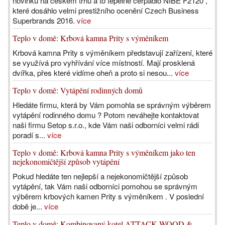
novinku na českém trhu a to tepelné čerpadlo NIBE F2120 ,
které dosáhlo velmi prestižního ocenění Czech Business
Superbrands 2016.
více
Teplo v domě: Krbová kamna Prity s výměníkem
Krbová kamna Prity s výměníkem představují zařízení, které
se využívá pro vyhřívání více místností. Mají prosklená
dvířka, přes které vidíme oheň a proto si nesou...
více
Teplo v domě: Vytápění rodinných domů
Hledáte firmu, která by Vám pomohla se správným výběrem
vytápění rodinného domu ? Potom neváhejte kontaktovat
naši firmu Setop s.r.o., kde Vám naši odborníci velmi rádi
poradí s...
více
Teplo v domě: Krbová kamna Prity s výměníkem jako ten
nejekonomičtější způsob vytápění
Pokud hledáte ten nejlepší a nejekonomičtější způsob
vytápění, tak Vám naši odborníci pomohou se správným
výběrem krbových kamen Prity s výměníkem . V poslední
době je...
více
Teplo v domě: Kombinovaný kotel ATTACK WOOD &