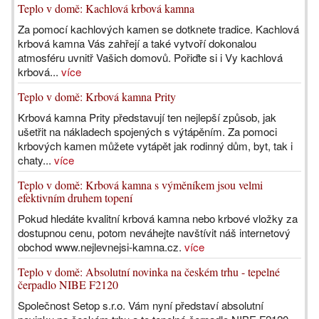
Teplo v domě: Kachlová krbová kamna
Za pomocí kachlových kamen se dotknete tradice. Kachlová
krbová kamna Vás zahřejí a také vytvoří dokonalou
atmosféru uvnitř Vašich domovů. Pořiďte si i Vy kachlová
krbová...
více
Teplo v domě: Krbová kamna Prity
Krbová kamna Prity představují ten nejlepší způsob, jak
ušetřit na nákladech spojených s výtápěním. Za pomoci
krbových kamen můžete vytápět jak rodinný dům, byt, tak i
chaty...
více
Teplo v domě: Krbová kamna s výměníkem jsou velmi
efektivním druhem topení
Pokud hledáte kvalitní krbová kamna nebo krbové vložky za
dostupnou cenu, potom neváhejte navštívit náš internetový
obchod www.nejlevnejsi-kamna.cz.
více
Teplo v domě: Absolutní novinka na českém trhu - tepelné
čerpadlo NIBE F2120
Společnost Setop s.r.o. Vám nyní představí absolutní