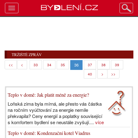
Toggle
navigation
TRŽIŠTĚ ZPRÁV
36
<<
<
33
34
35
37
38
39
40
>
>>
Teplo v domě: Jak platit méně za energie?
Loňská zima byla mírná, ale přesto vás částka
na ročním vyúčtování za energie nemile
překvapila? Ceny energií a poplatky související
s komfortem bydlení se neustále zvyšují....
více
Teplo v domě: Kondenzační kotel Viadrus