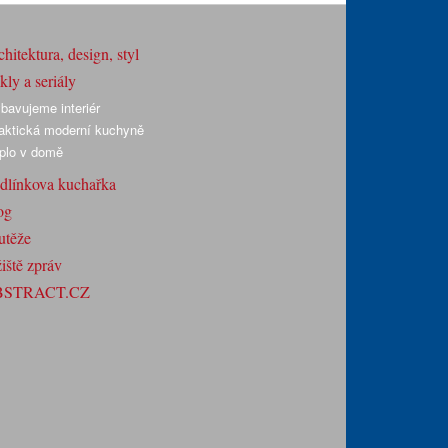
hitektura, design, styl
ly a seriály
bavujeme interiér
aktická moderní kuchyně
plo v domě
dlínkova kuchařka
og
utěže
iště zpráv
BSTRACT.CZ