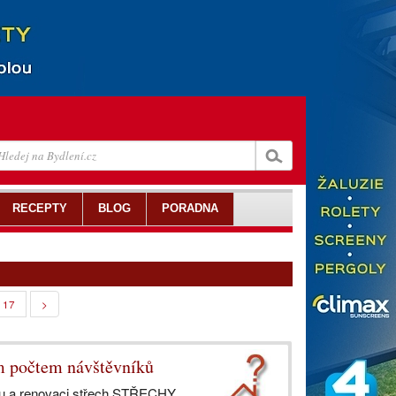
RECEPTY
BLOG
PORADNA
17
>
ím počtem návštěvníků
vbu a renovaci střech STŘECHY