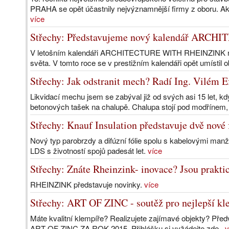
PRAHA se opět účastnily nejvýznamnější firmy z oboru. Akce
více
Střechy: Představujeme nový kalendář AR
V letošním kalendáři ARCHITECTURE WITH RHEINZINK najde
světa. V tomto roce se v prestižním kalendáři opět umístil o
Střechy: Jak odstranit mech? Radí Ing. Vilém E
Likvidací mechu jsem se zabýval již od svých asi 15 let, k
betonových tašek na chalupě. Chalupa stojí pod modřínem, 
Střechy: Knauf Insulation představuje dvě nové
Nový typ parobrzdy a difúzní fólie spolu s kabelovými ma
LDS s životností spojů padesát let.
více
Střechy: Znáte Rheinzink- inovace? Jsou prakti
RHEINZINK představuje novinky.
více
Střechy: ART OF ZINC - soutěž pro nejlepší kle
Máte kvalitní klempíře? Realizujete zajímavé objekty? Před
ART OF ZINC ZA ROK 2015. Přihlášku si vyžádejte zde .
v