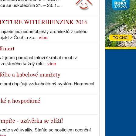
 se uskutečnila 21. – 23. 1....
CHITECTURE WITH RHEINZINK 2016
te jedinečné objekty architektů z celého
bjekt z Čech a ze...
více
ffmert
dyž jsem pomáhal tátovi škrábat mech z
ze kterého každý rok...
více
 fólie a kabelové manžety
nžetami doplňují vzduchotěsný systém Homeseal
cké a hospodárné
mpíře - uzávěrka se blíží!
veďte své kvality. Staňte se nositelem ocenění
íce