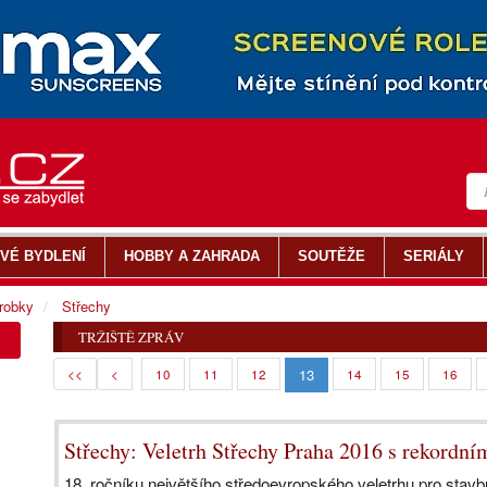
VÉ BYDLENÍ
HOBBY A ZAHRADA
SOUTĚŽE
SERIÁLY
ýrobky
Střechy
TRŽIŠTĚ ZPRÁV
13
<<
<
10
11
12
14
15
16
Střechy: Veletrh Střechy Praha 2016 s rekordn
18. ročníku největšího středoevropského veletrhu pro sta