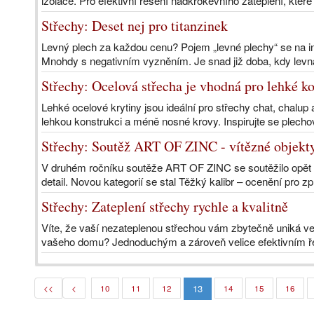
izolace. Pro efektivní řešení nadkrokevního zateplení, které
Střechy: Deset nej pro titanzinek
Levný plech za každou cenu? Pojem „levné plechy“ se na inte
Mnohdy s negativním vyzněním. Je snad již doba, kdy levn
Střechy: Ocelová střecha je vhodná pro lehké k
Lehké ocelové krytiny jsou ideální pro střechy chat, chalup
lehkou konstrukci a méně nosné krovy. Inspirujte se plecho
Střechy: Soutěž ART OF ZINC - vítězné objekty 
V druhém ročníku soutěže ART OF ZINC se soutěžilo opět 
detail. Novou kategorií se stal Těžký kalibr – ocenění pro z
Střechy: Zateplení střechy rychle a kvalitně
Víte, že vaší nezateplenou střechou vám zbytečně uniká velk
vašeho domu? Jednoduchým a zároveň velice efektivním ře
13
<<
<
10
11
12
14
15
16