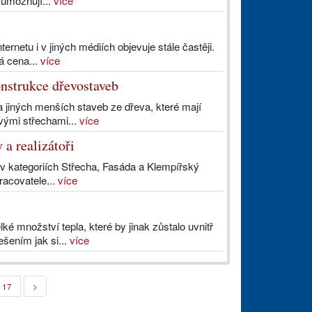
 umožňují...
více
rnetu i v jiných médiích objevuje stále častěji.
á cena...
více
onstrukce dřevostaveb
 a jiných menších staveb ze dřeva, které mají
vými střechami...
více
a realizátoři
v kategoriích Střecha, Fasáda a Klempířský
pracovatele...
více
é množství tepla, které by jinak zůstalo uvnitř
šením jak si...
více
17
>