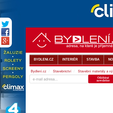
BYDLENI.CZ
INTERIÉR
STAVBA
NO
Bydlení.cz
Stavebnictví
Stavební materiály a v
Odebírat
newsletter