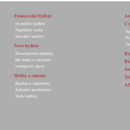
Financování bydlení
Arc
Cyk
Investiční bydlení
Hypoteční úvěry
Vy
Stavební spoření
Pr
Te
Nové bydlení
By
Developerské projekty
Na reality s rozumem
Bl
Inteligentní domy
So
Hobby a zahrada
Trž
Bazény a zastřešení
A
Zahradní architektura
Rady kutilům