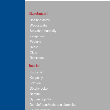
Stavebnictví
Rodinné domy
Dřevostavby
Stavební materiály
Zateplování
Podlahy
Dveře
Okna
Realizace
Interiér
Kuchyně
Koupelny
Ložnice
Dětský pokoj
Nábytek
Bytové doplňky
Domácí spotřebiče a elektronika
Zdravé bydlení