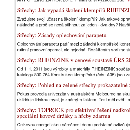
Střechy: Jak vypadá školení klempířů RHEINZ
Zvažujete svoji účast na školení klempířů? Jak takové op
nákladné a proč se nedá stihnout za jeden - dva dny? Navšti
Střechy: Zásady oplechování parapetu
Oplechování parapetu patří mezi základní klempířské konst
rutinní pracovní operaci, ale nejedná. Rozšířením sortiment
Střechy: RHEINZINK v cenové soustavě ÚRS 2
Od 1. 1. 2011 jsou výrobky a materiály RHEINZINK součá
katalogu 800-764 Konstrukce klempířské (část A05) jsou 
Střechy: Pohled na zelené střechy prokazatelně 
Pokus provedla univerzita v australském Melbourne na skup
uklidňuje lidskou mysl, je známým faktem. Test měl ověřit
Střechy: TOPROCK pro efektivní řešení nadkro
speciální kovové držáky a hřeby zdarma
Celkovou energetickou náročnost domu podstatně ovlivňuje