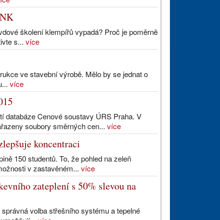
INK
ravdové školení klempířů vypadá? Proč je poměrně
vte s...
více
rukce ve stavební výrobě. Mělo by se jednat o
u...
více
015
stí databáze Cenové soustavy ÚRS Praha. V
zařazeny soubory směrných cen...
více
zlepšuje koncentraci
ině 150 studentů. To, že pohled na zeleň
 možnosti v zastavěném...
více
kevního zateplení s 50% slevou na
 správná volba střešního systému a tepelné