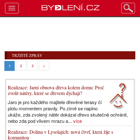
Toggle
navigation
TRŽIŠTĚ ZPRÁV
1
2
3
>
Realizace: Jarní obnova dřeva kolem domu: Proč
zvolit nátěry, které se dřevem dýchají?
Jaro je pro každého majitele dřevěné terasy či
plotu momentem pravdy. Po zimě se naplno
ukáže, zda zvolený nátěr dokázal dřevo skutečně ochránit,
nebo zda pod vlivem mrazu a...
více
Realizace: Dolina v Lysolajích: nová čtvrť, která žije s
komunitou