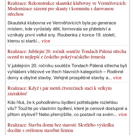
Realizace: Rekonstrukce skautské klubovny ve Verměřovicích:
Modernizace zázemí pro skauty i komunitu s darovanou
střechou
Skautská klubovna ve Verměřovicích byla po generace
místem, kde vyrůstaly děti, formovala se přátelství a
vznikaly první velké sny. Roubenka z konce 19. století,
kterou si starší...
více
Realizace: Jubilejní 20. ročník soutěže Tondach Pálená střecha
ocenil to nejlepší z českého pokrývačského řemesla
V jubilejním 20. ročníku soutěže Tondach Pálená střecha byli
vyhlášeni vítězové ve třech hlavních kategoriích – Rodinné
domy a obytné stavby, Veřejně prospěšné stavby a...
více
Realizace: Když i pár metrů čtverečních stačí k velkým
zázrakům!
Kdo říká, že k pohodlnému bydlení potřebujete rozlehlou
vilu? Toužíte po vlastním bydlení, které je cenově dostupné a
přitom stylové? Nebo přemýšlíte, co postavit na svém...
více
Realizace: Stavba domu bez starostí: Skvělého výsledku
docílíte s ověřenou stavební firmou