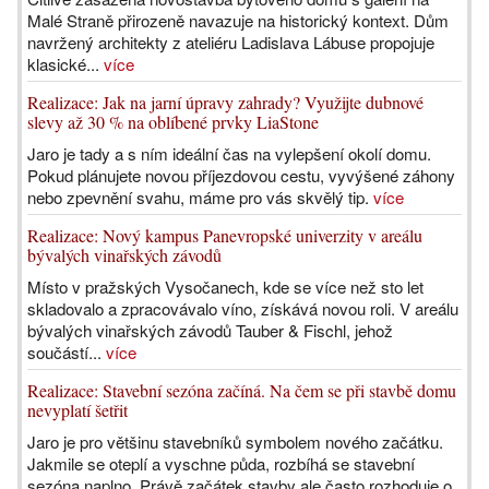
Malé Straně přirozeně navazuje na historický kontext. Dům
navržený architekty z ateliéru Ladislava Lábuse propojuje
klasické...
více
Realizace: Jak na jarní úpravy zahrady? Využijte dubnové
slevy až 30 % na oblíbené prvky LiaStone
Jaro je tady a s ním ideální čas na vylepšení okolí domu.
Pokud plánujete novou příjezdovou cestu, vyvýšené záhony
nebo zpevnění svahu, máme pro vás skvělý tip.
více
Realizace: Nový kampus Panevropské univerzity v areálu
bývalých vinařských závodů
Místo v pražských Vysočanech, kde se více než sto let
skladovalo a zpracovávalo víno, získává novou roli. V areálu
bývalých vinařských závodů Tauber & Fischl, jehož
součástí...
více
Realizace: Stavební sezóna začíná. Na čem se při stavbě domu
nevyplatí šetřit
Jaro je pro většinu stavebníků symbolem nového začátku.
Jakmile se oteplí a vyschne půda, rozbíhá se stavební
sezóna naplno. Právě začátek stavby ale často rozhoduje o