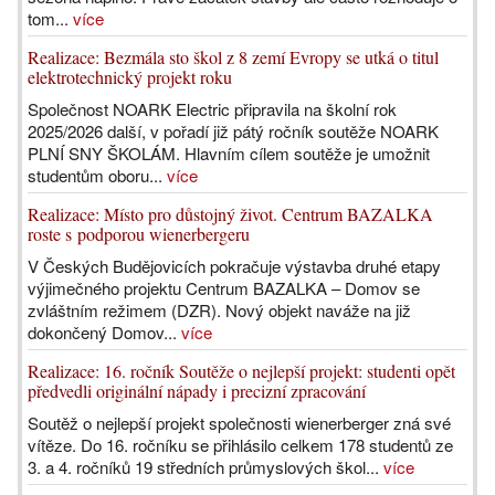
tom...
více
Realizace: Bezmála sto škol z 8 zemí Evropy se utká o titul
elektrotechnický projekt roku
Společnost NOARK Electric připravila na školní rok
2025/2026 další, v pořadí již pátý ročník soutěže NOARK
PLNÍ SNY ŠKOLÁM. Hlavním cílem soutěže je umožnit
studentům oboru...
více
Realizace: Místo pro důstojný život. Centrum BAZALKA
roste s podporou wienerbergeru
V Českých Budějovicích pokračuje výstavba druhé etapy
výjimečného projektu Centrum BAZALKA – Domov se
zvláštním režimem (DZR). Nový objekt naváže na již
dokončený Domov...
více
Realizace: 16. ročník Soutěže o nejlepší projekt: studenti opět
předvedli originální nápady i precizní zpracování
Soutěž o nejlepší projekt společnosti wienerberger zná své
vítěze. Do 16. ročníku se přihlásilo celkem 178 studentů ze
3. a 4. ročníků 19 středních průmyslových škol...
více