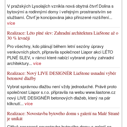
V pražských Lysolajích vznikla nová obytná čtvrť Dolina s
bytovými a rodinnými domy i veřejným prostranstvím se
službami. Čtvrť je koncipována jako přirozené rozšíření...
více
Realizace: Léto plné slev: Zahradní architektura LiaStone až o
30 % levněji
Pro všechny, kdo plánují během letní sezóny úpravy
venkovních ploch, připravila společnost Liapor akci LÉTO
PLNÉ SLEV, v rámci které nabízí vybrané prvky zahradní
architektury...
více
Realizace: Nový LIVE DESIGNÉR LiaStone usnadní výběr
betonové dlažby
Vybrat správnou dlažbu není vždy jednoduché. Právě proto
společnost Liapor s.r.o. připravila na webu www.liastone.cz
nový LIVE DESIGNÉR betonových dlažeb, který na pár
kliknutí...
více
Realizace: Novostavba bytového domu s galerií na Malé Straně
je unikát
Citlivě zasazená novostavba bytového domu s galerií na