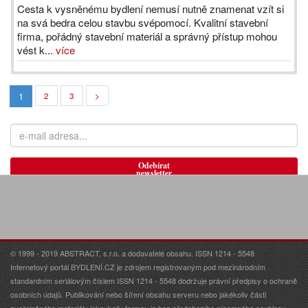
Cesta k vysněnému bydlení nemusí nutně znamenat vzít si
na svá bedra celou stavbu svépomocí. Kvalitní stavební
firma, pořádný stavební materiál a správný přístup mohou
vést k...
více
1
2
3
>
Odebírat
newsletter
© 1999 - 2019 ABSTRACT, s.r.o. a dodavatelé obsahu. ISSN 1214 - 5548
Internetový portál BYDLENÍ.CZ je zdrojem registrovaným pod mezinárodním
standardním seriálovým číslem ISSN 1214 - 5548 dodržuje právní předpisy o ochraně
osobních údajů. Publikování nebo šíření obsahu serveru nebo jakékoliv části