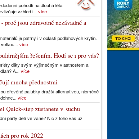
ždodenní pohodlí na dlouhá léta.
livňuje vzhled i...
více
 - proč jsou zdravotně nezávadné a
ateriálů je patrný i v oblasti podlahových krytin.
 velkou...
více
pulárnějším řešením. Hodí se i pro vás?
interiéry díky svým výjimečným vlastnostem a
odlah? A...
více
ačují mnoha přednostmi
 jsou dřevěné palubky dražší alternativou, nicméně
adchne...
více
i Quick-step zůstanete v suchu
ní party dětí ve vaně? Nic z toho vás už
hách pro rok 2022