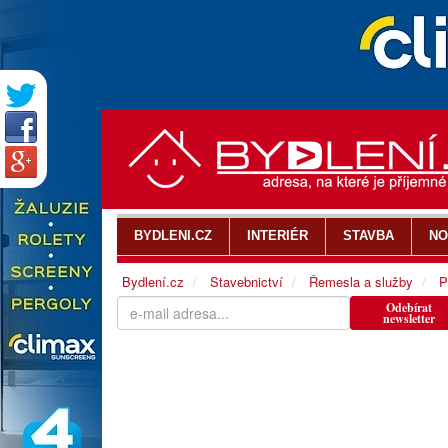
BYDLENI.CZ
INTERIÉR
STAVBA
NO
Bydlení.cz
Stavebnictví
Řemesla a služby
P
Odebírat
newsletter