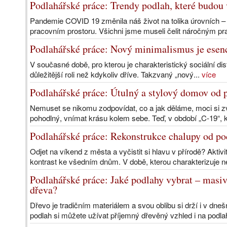
Podlahářské práce: Trendy podlah, které budou
Pandemie COVID 19 změnila náš život na tolika úrovních –
pracovním prostoru. Všichni jsme museli čelit náročným 
Podlahářské práce: Nový minimalismus je esenc
V současné době, pro kterou je charakteristický sociální di
důležitější roli než kdykoliv dříve. Takzvaný „nový...
více
Podlahářské práce: Útulný a stylový domov od 
Nemuset se nikomu zodpovídat, co a jak děláme, moci si zvol
pohodlný, vnímat krásu kolem sebe. Teď, v období „C-19“, 
Podlahářské práce: Rekonstrukce chalupy od po
Odjet na víkend z města a vyčistit si hlavu v přírodě? Aktivit
kontrast ke všedním dnům. V době, kterou charakterizuje nej
Podlahářské práce: Jaké podlahy vybrat – masiv
dřeva?
Dřevo je tradičním materiálem a svou oblibu si drží i v d
podlah si můžete užívat příjemný dřevěný vzhled i na podla