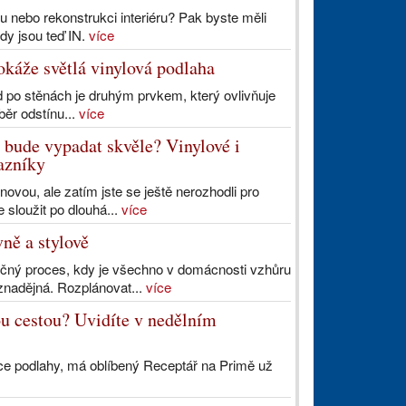
u nebo rekonstrukci interiéru? Pak byste měli
ndy jsou teď IN.
více
okáže světlá vinylová podlaha
ed po stěnách je druhým prvkem, který ovlivňuje
běr odstínu...
více
 bude vypadat skvěle? Vinylové i
kazníky
ovou, ale zatím jste se ještě nerozhodli pro
 sloužit po dlouhá...
více
ně a stylově
očný proces, kdy je všechno v domácnosti vzhůru
znadějná. Rozplánovat...
více
u cestou? Uvidíte v nedělním
ce podlahy, má oblíbený Receptář na Primě už