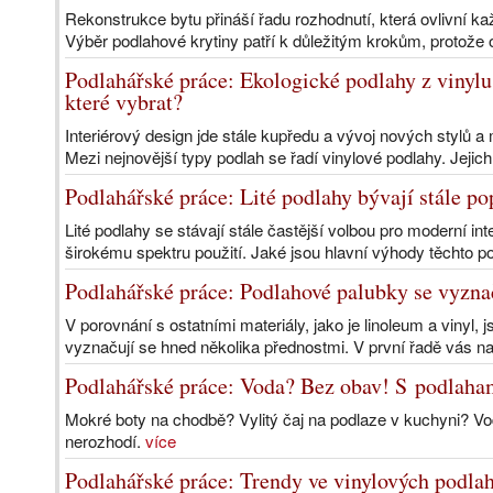
Rekonstrukce bytu přináší řadu rozhodnutí, která ovlivní ka
Výběr podlahové krytiny patří k důležitým krokům, protože ov
Podlahářské práce: Ekologické podlahy z vinylu
které vybrat?
Interiérový design jde stále kupředu a vývoj nových stylů a m
Mezi nejnovější typy podlah se řadí vinylové podlahy. Jejich
Podlahářské práce: Lité podlahy bývají stále po
Lité podlahy se stávají stále častější volbou pro moderní 
širokému spektru použití. Jaké jsou hlavní výhody těchto p
Podlahářské práce: Podlahové palubky se vyzn
V porovnání s ostatními materiály, jako je linoleum a vinyl,
vyznačují se hned několika přednostmi. V první řadě vás n
Podlahářské práce: Voda? Bez obav! S podlaham
Mokré boty na chodbě? Vylitý čaj na podlaze v kuchyni? Vod
nerozhodí.
více
Podlahářské práce: Trendy ve vinylových podla