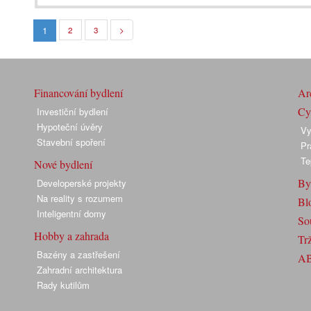
1
2
3
>
Financování bydlení
Arc
Cyk
Investiční bydlení
Hypoteční úvěry
Vy
Stavební spoření
Pr
Te
Nové bydlení
By
Developerské projekty
Na reality s rozumem
Bl
Inteligentní domy
So
Hobby a zahrada
Trž
Bazény a zastřešení
A
Zahradní architektura
Rady kutilům