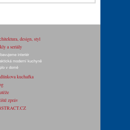
hitektura, design, styl
ly a seriály
bavujeme interiér
aktická moderní kuchyně
plo v domě
dlínkova kuchařka
og
utěže
iště zpráv
BSTRACT.CZ