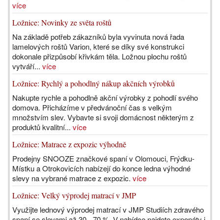
více
Ložnice: Novinky ze světa roštů
Na základě potřeb zákazníků byla vyvinuta nová řada
lamelových roštů Varion, které se díky své konstrukci
dokonale přizpůsobí křivkám těla. Ložnou plochu roštů
vytváří...
více
Ložnice: Rychlý a pohodlný nákup akčních výrobků
Nakupte rychle a pohodlně akční výrobky z pohodlí svého
domova. Přicházíme v předvánoční čas s velkým
množstvím slev. Vybavte si svoji domácnost některým z
produktů kvalitní...
více
Ložnice: Matrace z expozic výhodně
Prodejny SNOOZE značkové spaní v Olomouci, Frýdku-
Místku a Otrokovicích nabízejí do konce ledna výhodné
slevy na vybrané matrace z expozic.
více
Ložnice: Velký výprodej matrací v JMP
Využijte lednový výprodej matrací v JMP Studiích zdravého
spaní se slevami až 30 - 70 %. V nabídce najdete exponáty i