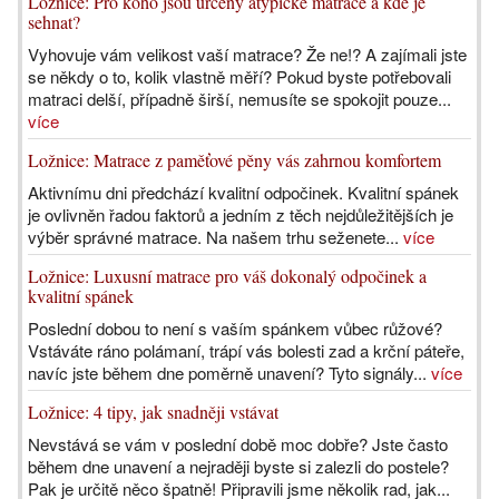
Ložnice: Pro koho jsou určeny atypické matrace a kde je
sehnat?
Vyhovuje vám velikost vaší matrace? Že ne!? A zajímali jste
se někdy o to, kolik vlastně měří? Pokud byste potřebovali
matraci delší, případně širší, nemusíte se spokojit pouze...
více
Ložnice: Matrace z paměťové pěny vás zahrnou komfortem
Aktivnímu dni předchází kvalitní odpočinek. Kvalitní spánek
je ovlivněn řadou faktorů a jedním z těch nejdůležitějších je
výběr správné matrace. Na našem trhu seženete...
více
Ložnice: Luxusní matrace pro váš dokonalý odpočinek a
kvalitní spánek
Poslední dobou to není s vaším spánkem vůbec růžové?
Vstáváte ráno polámaní, trápí vás bolesti zad a krční páteře,
navíc jste během dne poměrně unavení? Tyto signály...
více
Ložnice: 4 tipy, jak snadněji vstávat
Nevstává se vám v poslední době moc dobře? Jste často
během dne unavení a nejraději byste si zalezli do postele?
Pak je určitě něco špatně! Připravili jsme několik rad, jak...