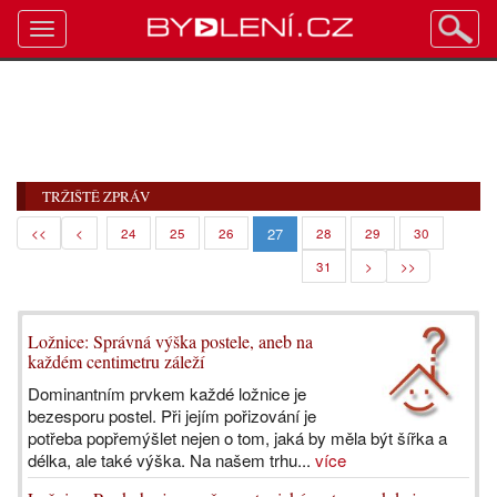
Toggle
navigation
TRŽIŠTĚ ZPRÁV
27
<<
<
24
25
26
28
29
30
31
>
>>
Ložnice: Správná výška postele, aneb na
každém centimetru záleží
Dominantním prvkem každé ložnice je
bezesporu postel. Při jejím pořizování je
potřeba popřemýšlet nejen o tom, jaká by měla být šířka a
délka, ale také výška. Na našem trhu...
více