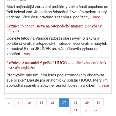
Mezi nejčastější zdravotní problémy velké části populace se
řadí bolesti zad. Je to dáno částečně životním stylem, který
vedeme. Více času trávíme sezením u počítače,...
více
Ložnice: Vánoční sleva na ortopedické matrace a ohýbaný
nábytek
Udělejte letos na Vánoce radost sobě i svým blízkým a
pořiďte si kvalitní ortopedické matrace nebo kvalitní nábytek
z masivu! Firma JELÍNEK pro vás připravila výhodnou
vánoční...
více
Ložnice: Anatomický polštář HUGO – ideální vánoční dárek
pro vaše nejbližší
Přemýšlíte nad tím, čím letos pod stromečkem obdarovat
své blízké? Darujte jim anatomický polštář HUGO, který jim
zpohodlní spánek a zbaví je ranních bolestí za krkem....
více
27
<<
<
24
25
26
28
29
30
31
>
>>