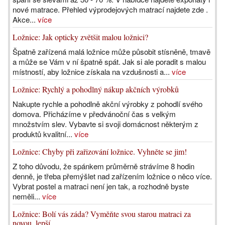
nové matrace. Přehled výprodejových matrací najdete zde .
Akce...
více
Ložnice: Jak opticky zvětšit malou ložnici?
Špatně zařízená malá ložnice může působit stísněně, tmavě
a může se Vám v ní špatně spát. Jak si ale poradit s malou
místností, aby ložnice získala na vzdušnosti a...
více
Ložnice: Rychlý a pohodlný nákup akčních výrobků
Nakupte rychle a pohodlně akční výrobky z pohodlí svého
domova. Přicházíme v předvánoční čas s velkým
množstvím slev. Vybavte si svoji domácnost některým z
produktů kvalitní...
více
Ložnice: Chyby při zařizování ložnice. Vyhněte se jim!
Z toho důvodu, že spánkem průměrně strávíme 8 hodin
denně, je třeba přemýšlet nad zařízením ložnice o něco více.
Vybrat postel a matraci není jen tak, a rozhodně byste
neměli...
více
Ložnice: Bolí vás záda? Vyměňte svou starou matraci za
novou, lepší