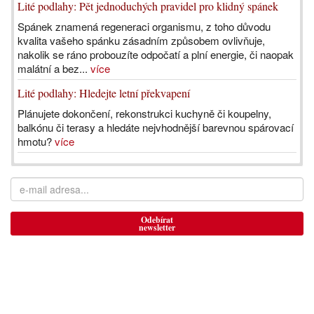
Lité podlahy: Pět jednoduchých pravidel pro klidný spánek
Spánek znamená regeneraci organismu, z toho důvodu
kvalita vašeho spánku zásadním způsobem ovlivňuje,
nakolik se ráno probouzíte odpočatí a plní energie, či naopak
malátní a bez...
více
Lité podlahy: Hledejte letní překvapení
Plánujete dokončení, rekonstrukci kuchyně či koupelny,
balkónu či terasy a hledáte nejvhodnější barevnou spárovací
hmotu?
více
Odebírat
newsletter