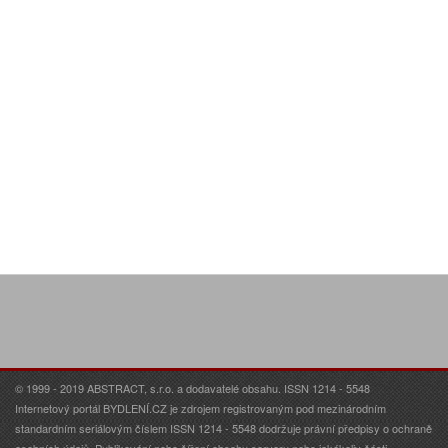
© 1999 - 2019 ABSTRACT, s.r.o. a dodavatelé obsahu. ISSN 1214 - 5548
Internetový portál BYDLENÍ.CZ je zdrojem registrovaným pod mezinárodním
standardním seriálovým číslem ISSN 1214 - 5548 dodržuje právní předpisy o ochraně