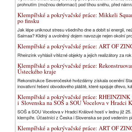
prohnutím (možnou deformací) pod tíhou sněhu, před námr
Klempířské a pokrývačské práce: Mikkeli Squar
po finsku
Jak lépe uniknout stresu všedního dne a dobít si energii, n
Saimaa? Klidný a uvolněný dojem navozuje nejen okolní prost
Klempířské a pokrývačské práce: ART OF ZINC:
Rheinzink vyhlásil vítězné objekty a jejich realizátory za ro
Klempířské a pokrývačské práce: Rekonstruovan
Ústeckého kraje
Rekonstrukce Severočeské hvězdárny získala ocenění Stavb
inovativní řešení obvodového pláště, které spojuje dřevo, k
Klempířské a pokrývačské práce: RHEINZINK p
i Slovenska na SOŠ a SOU Vocelova v Hradci K
SOŠ a SOU Vocelova v Hradci Králové hostí v lednu již 25
klempíře. Účastníci z Česka i Slovenska se pod vedením př
Klempířské a pokrývačské práce: ART OF ZINC 