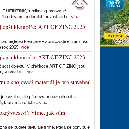
ku RHEINZINK, kvalitně zpracované
 při budování moderních novostaveb...
více
ejlepší klempíře: ART OF ZINC 2025
o nejlepší klempíře – zpracovatele titanzinku
 rok 2025!
více
ejlepší klempíře: ART OF ZINC 2023
nkčnost objektu. V přehlídce ART OF ZINC jsou
y v práci s...
více
í a spojovací materiál je pro stavební
 nejen vzhled, ale především bezpečnost a
, který má na tuto...
více
pokrývačství? Víme, jak vám
žná se budete divit, ale firmě, která se pohybuje