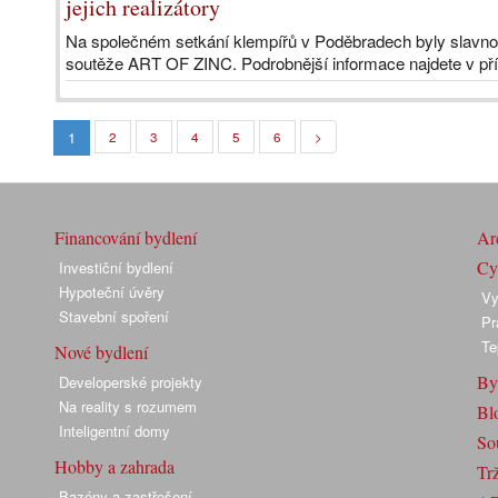
jejich realizátory
Na společném setkání klempířů v Poděbradech byly slavnos
soutěže ART OF ZINC. Podrobnější informace najdete v příš
1
2
3
4
5
6
>
Financování bydlení
Arc
Cyk
Investiční bydlení
Hypoteční úvěry
Vy
Stavební spoření
Pr
Te
Nové bydlení
By
Developerské projekty
Na reality s rozumem
Bl
Inteligentní domy
So
Hobby a zahrada
Trž
Bazény a zastřešení