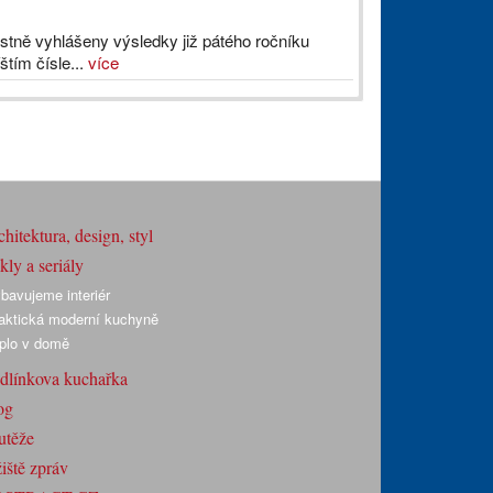
tně vyhlášeny výsledky již pátého ročníku
tím čísle...
více
hitektura, design, styl
ly a seriály
bavujeme interiér
aktická moderní kuchyně
plo v domě
dlínkova kuchařka
og
utěže
iště zpráv