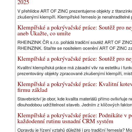
2025
V přehlídce ART OF ZINC prezentujeme objekty z titanzin
zkušenými klempíři. Klempířské řemeslo je nenahraditelné
Klempířské a pokrývačské práce: Soutěž pro n
aneb Ukažte, co umíte
RHEINZINK ČR s.r.o. pořádá tradiční soutěž ART OF ZINC pr
RHEINZINK. Staňte se nositelem ocenění ART OF ZINC za
Klempířské a pokrývačské práce: Soutěž pro n
Kvalitní klempířská práce má zásadní vliv na estetiku i fu
prezentovány objekty zpracované zkušenými klempíři, mistr
Klempířské a pokrývačské práce: Kvalitní kotevn
firmu základ
Stavebnictví je obor, kde kvalita materiálů přímo ovlivňuje
dlouhodobou udržitelnost staveb. Jedním z klíčových faktorů
Klempířské a pokrývačské práce: Podnikáte v 
každodenní rutinu usnadní CRM systém
Opravdu je řízení vztahů důležité i pro tradiční řemesla? Mo