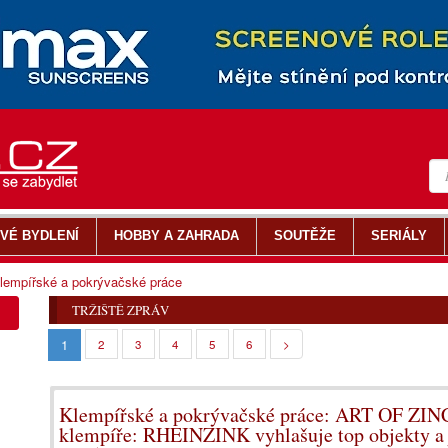
VÉ BYDLENÍ
HOBBY A ZAHRADA
SOUTĚŽE
SERIÁLY
lempířské a pokrývačské práce
TRŽIŠTĚ ZPRÁV
1
2
3
4
5
6
>
Klempířské a pokrývačské práce: ART OF ZINC 
klempíře: RHEINZINK vyhlašuje top objekty a j