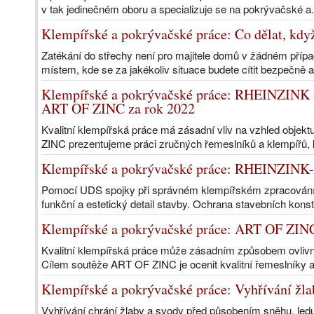
v tak jedinečném oboru a specializuje se na pokrývačské a.
Klempířské a pokrývačské práce: Co dělat, když
Zatékání do střechy není pro majitele domů v žádném příp
místem, kde se za jakékoliv situace budete cítit bezpečně a
Klempířské a pokrývačské práce: RHEINZINK vy
ART OF ZINC za rok 2022
Kvalitní klempířská práce má zásadní vliv na vzhled objek
ZINC prezentujeme práci zručných řemeslníků a klempířů, k
Klempířské a pokrývačské práce: RHEINZINK-
Pomocí UDS spojky při správném klempířském zpracování 
funkční a estetický detail stavby. Ochrana stavebních konst
Klempířské a pokrývačské práce: ART OF ZINC 
Kvalitní klempířská práce může zásadním způsobem ovlivnit
Cílem soutěže ART OF ZINC je ocenit kvalitní řemeslníky a
Klempířské a pokrývačské práce: Vyhřívání žla
Vyhřívání chrání žlaby a svody před působením sněhu, le