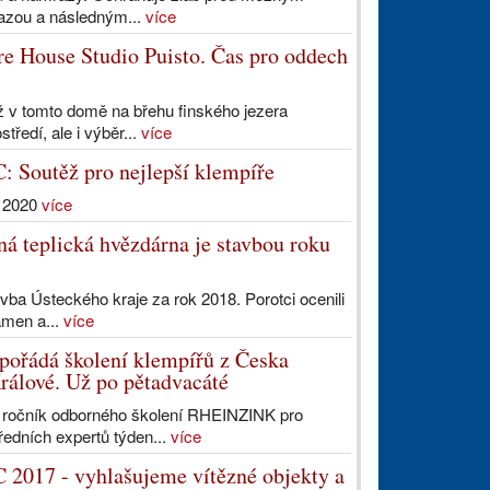
azou a následným...
více
e House Studio Puisto. Čas pro oddech
ež v tomto domě na břehu finského jezera
ředí, ale i výběr...
více
 Soutěž pro nejlepší klempíře
k 2020
více
á teplická hvězdárna je stavbou roku
a Ústeckého kraje za rok 2018. Porotci ocenili
ámen a...
více
ořádá školení klempířů z Česka
rálové. Už po pětadvacáté
. ročník odborného školení RHEINZINK pro
edních expertů týden...
více
2017 - vyhlašujeme vítězné objekty a