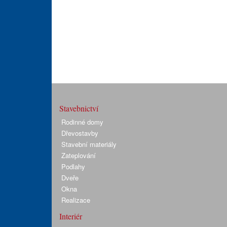
Stavebnictví
Rodinné domy
Dřevostavby
Stavební materiály
Zateplování
Podlahy
Dveře
Okna
Realizace
Interiér