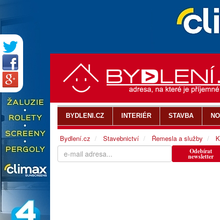
BYDLENI.CZ
INTERIÉR
STAVBA
NO
Bydlení.cz
Stavebnictví
Řemesla a služby
K
Odebírat
newsletter