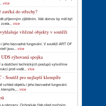
..
více
 zatéká do střechy?
adě příjemným zjištěním. Váš domov by měl být
 zcela...
více
hlašuje vítězné objekty v soutěži
tu i jeho bezvadné fungování. V soutěži ART OF
teří jsou...
více
 UDS rýhovaná spojka
a dodržení technických postupů vytvoříme
rukcí proti vodě...
více
- Soutěž pro nejlepší klempíře
 vzhled objektu i jeho bezvadné fungování.
 klempíře,...
více
bů
du a námrazy. Ochraňuje žlab před možným