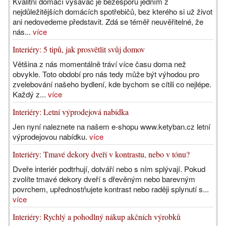
Kvalitní domácí vysavač je bezesporu jedním z
nejdůležitějších domácích spotřebičů, bez kterého si už život
ani nedovedeme představit. Zdá se téměř neuvěřitelné, že
nás...
více
Interiéry: 5 tipů, jak prosvětlit svůj domov
Většina z nás momentálně tráví více času doma než
obvykle. Toto období pro nás tedy může být výhodou pro
zvelebování našeho bydlení, kde bychom se cítili co nejlépe.
Každý z...
více
Interiéry: Letní výprodejová nabídka
Jen nyní naleznete na našem e-shopu www.ketyban.cz letní
výprodejovou nabídku.
více
Interiéry: Tmavé dekory dveří v kontrastu, nebo v tónu?
Dveře interiér podtrhují, dotváří nebo s ním splývají. Pokud
zvolíte tmavé dekory dveří s dřevěným nebo barevným
povrchem, upřednostňujete kontrast nebo raději splynutí s...
více
Interiéry: Rychlý a pohodlný nákup akčních výrobků