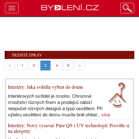
Toggle
navigation
TRŽIŠTĚ ZPRÁV
3
<
1
2
4
5
>
Interiéry: Jaká svítidla vybrat do domu
Interiérových svítidel je mnoho. Ohromné
množství různých firem a prodejců nabízí
nespočet různých designů a typů osvětlení. Při
výběru osvětlení do domu musíte brát ohled...
více
Interiéry: Nový vysavač Pure Q9 s UV technologií: Posviťte si
na alergeny