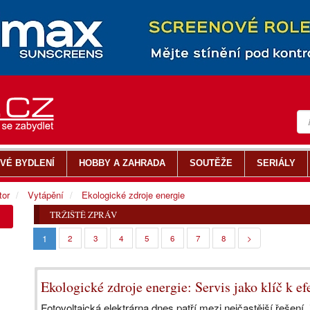
VÉ BYDLENÍ
HOBBY A ZAHRADA
SOUTĚŽE
SERIÁLY
tor
Vytápění
Ekologické zdroje energie
TRŽIŠTĚ ZPRÁV
1
2
3
4
5
6
7
8
>
Ekologické zdroje energie: Servis jako klíč k ef
Fotovoltaická elektrárna dnes patří mezi nejčastější řešení, 