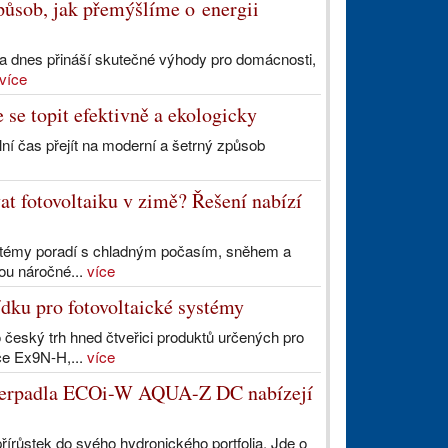
působ, jak přemýšlíme o energii
ka dnes přináší skutečné výhody pro domácnosti,
více
 se topit efektivně a ekologicky
ní čas přejít na moderní a šetrný způsob
at fotovoltaiku v zimě? Řešení nabízí
ystémy poradí s chladným počasím, sněhem a
nou náročné...
více
ídku pro fotovoltaické systémy
 český trh hned čtveřici produktů určených pro
ače Ex9N-H,...
více
á čerpadla ECOi-W AQUA-Z DC nabízejí
řírůstek do svého hydronického portfolia. Jde o