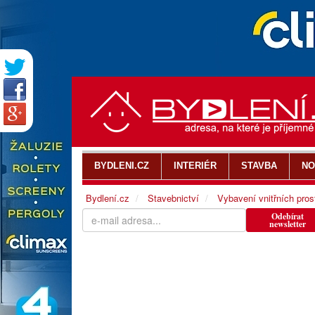
BYDLENI.CZ
INTERIÉR
STAVBA
NO
Bydlení.cz
Stavebnictví
Vybavení vnitřních pros
Odebírat
newsletter