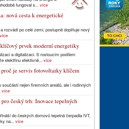
uhodobě fungoval s...
více
a: nová cesta k energetické
ě a rozvádí po celé zemi, postupně doplňuje nový
více
– klíčový prvek moderní energetiky
zaci a digitalizaci. S rostoucím podílem
e elektřinu efektivně...
více
proč je servis fotovoltaiky klíčem
 součástí nejen firemních areálů, ale i rodinných
.
více
 pro český trh: Inovace tepelných
přináší do českých domovů tepelná čerpadla IVT,
čky na...
více