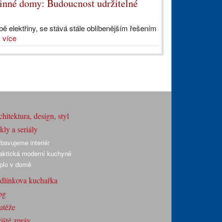
dinné domy: Budoucnost udržitelné
obě elektřiny, se stává stále oblíbenějším řešením
.
více
hitektura, design, styl
ly a seriály
bavujeme interiér
aktická moderní kuchyně
plo v domě
dlínkova kuchařka
og
utěže
iště zpráv