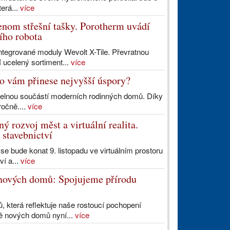
erá...
více
enom střešní tašky. Porotherm uvádí
cího robota
integrované moduly Wevolt X-Tile. Převratnou
 ucelený sortiment...
více
lo vám přinese nejvyšší úspory?
atelnou součástí moderních rodinných domů. Díky
ročně....
více
ý rozvoj měst a virtuální realita.
 stavebnictví
se bude konat 9. listopadu ve virtuálním prostoru
ví a...
více
 nových domů: Spojujeme přírodu
, která reflektuje naše rostoucí pochopení
bě nových domů nyní...
více