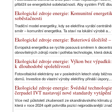
přiblížit se energetické soběstačnosti. Aby systém FVE dlo
Ekologické zdroje energie: Komunitní energetik
soběstačnosti
Tradiční model energetiky, kdy se elektřina vyrábí centráln
směr – komunitní energetika. Ta staví na lokální výrobě a...
Ekologické zdroje energie: Bateriová úložiště 
Evropská energetika se rychle posouvá směrem k decentrali
obnovitelných zdrojů roste i potřeba technologie, která dokáž
Ekologické zdroje energie: Výkon bez výpadků: 
k dlouhodobé spolehlivosti
Fotovoltaické elektrárny se v posledních letech staly běžnou
domů. Investice do vlastní výroby elektřiny přináší úspory,..
Ekologické zdroje energie: Švédské technologie
čerpadel IVT nastavují nové standardy vytápění
Více než půlstoletí zkušeností ze skandinávského klimatu 
která v roce 2024 opět potvrdila pozici nejprodávanější zna