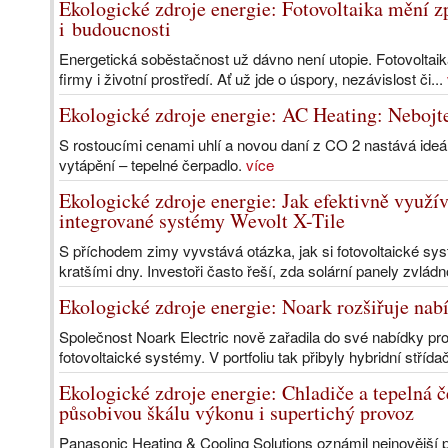
Ekologické zdroje energie: Fotovoltaika mění z
i budoucnosti
Energetická soběstačnost už dávno není utopie. Fotovoltai
firmy i životní prostředí. Ať už jde o úspory, nezávislost či...
Ekologické zdroje energie: AC Heating: Nebojte
S rostoucími cenami uhlí a novou daní z CO 2 nastává ideál
vytápění – tepelné čerpadlo.
více
Ekologické zdroje energie: Jak efektivně využív
integrované systémy Wevolt X-Tile
S příchodem zimy vyvstává otázka, jak si fotovoltaické s
kratšími dny. Investoři často řeší, zda solární panely zvlád
Ekologické zdroje energie: Noark rozšiřuje nab
Společnost Noark Electric nově zařadila do své nabídky pro
fotovoltaické systémy. V portfoliu tak přibyly hybridní stříd
Ekologické zdroje energie: Chladiče a tepeln
působivou škálu výkonu i supertichý provoz
Panasonic Heating & Cooling Solutions oznámil nejnovější p