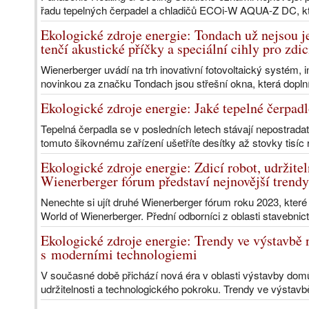
řadu tepelných čerpadel a chladičů ECOi-W AQUA-Z DC, kt
Ekologické zdroje energie: Tondach už nejsou j
tenčí akustické příčky a speciální cihly pro zdi
Wienerberger uvádí na trh inovativní fotovoltaický systém, 
novinkou za značku Tondach jsou střešní okna, která doplní
Ekologické zdroje energie: Jaké tepelné čerpad
Tepelná čerpadla se v posledních letech stávají nepostrad
tomuto šikovnému zařízení ušetříte desítky až stovky tisíc 
Ekologické zdroje energie: Zdicí robot, udržiteln
Wienerberger fórum představí nejnovější trendy
Nenechte si ujít druhé Wienerberger fórum roku 2023, které 
World of Wienerberger. Přední odborníci z oblasti stavebnict
Ekologické zdroje energie: Trendy ve výstavbě
s moderními technologiemi
V současné době přichází nová éra v oblasti výstavby domů
udržitelnosti a technologického pokroku. Trendy ve výstav