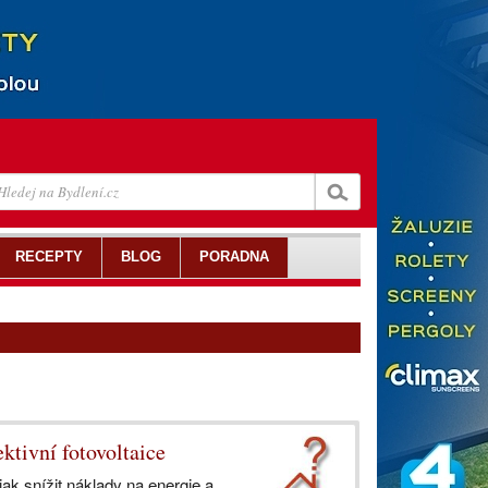
RECEPTY
BLOG
PORADNA
ektivní fotovoltaice
jak snížit náklady na energie a