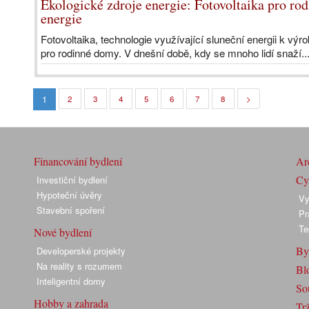
Ekologické zdroje energie: Fotovoltaika pro ro
energie
Fotovoltaika, technologie využívající sluneční energii k výr
pro rodinné domy. V dnešní době, kdy se mnoho lidí snaží..
1
2
3
4
5
6
7
8
>
Financování bydlení
Arc
Cyk
Investiční bydlení
Hypoteční úvěry
Vy
Stavební spoření
Pr
Te
Nové bydlení
By
Developerské projekty
Na reality s rozumem
Bl
Inteligentní domy
So
Hobby a zahrada
Trž