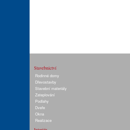
Stavebnictví
Rodinné domy
Dřevostavby
Stavební materiály
Zateplování
Podlahy
Dveře
Okna
Realizace
Interiér