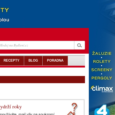
RECEPTY
BLOG
PORADNA
vydrží roky
používáte, mají vliv na soukromí,