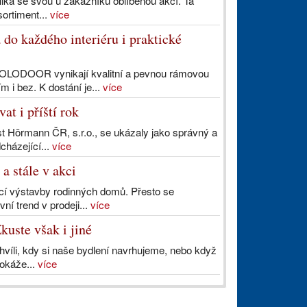
ika se svou u zákazníků oblíbenou akcí. Ta
sortiment...
více
o každého interiéru i praktické
OLODOOR vynikají kvalitní a pevnou rámovou
 i bez. K dostání je...
více
t i příští rok
st Hörmann ČR, s.r.o., se ukázaly jako správný a
cházející...
více
a stále v akci
cí výstavby rodinných domů. Přesto se
ní trend v prodeji...
více
kuste však i jiné
chvíli, kdy si naše bydlení navrhujeme, nebo když
dokáže...
více