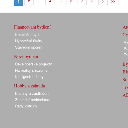
1
2
3
4
5
6
7
8
>
>>
Financování bydlení
Arc
Cyk
Investiční bydlení
Hypoteční úvěry
Vy
Stavební spoření
Pr
Te
Nové bydlení
By
Developerské projekty
Na reality s rozumem
Bl
Inteligentní domy
So
Hobby a zahrada
Trž
Bazény a zastřešení
A
Zahradní architektura
Rady kutilům