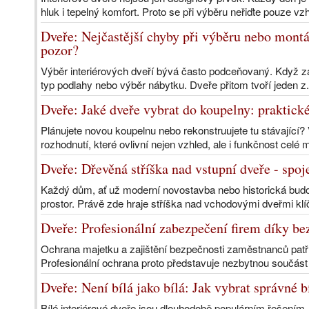
hluk i tepelný komfort. Proto se při výběru neřiďte pouze vzh
Dveře: Nejčastější chyby při výběru nebo montáž
pozor?
Výběr interiérových dveří bývá často podceňovaný. Když za
typ podlahy nebo výběr nábytku. Dveře přitom tvoří jeden z.
Dveře: Jaké dveře vybrat do koupelny: praktické
Plánujete novou koupelnu nebo rekonstruujete tu stávající? 
rozhodnutí, které ovlivní nejen vzhled, ale i funkčnost celé 
Dveře: Dřevěná stříška nad vstupní dveře - spoj
Každý dům, ať už moderní novostavba nebo historická budov
prostor. Právě zde hraje stříška nad vchodovými dveřmi klíč
Dveře: Profesionální zabezpečení firem díky be
Ochrana majetku a zajištění bezpečnosti zaměstnanců patří 
Profesionální ochrana proto představuje nezbytnou součást
Dveře: Není bílá jako bílá: Jak vybrat správné b
Bílé interiérové dveře jsou dlouhodobě populárním řešením. 