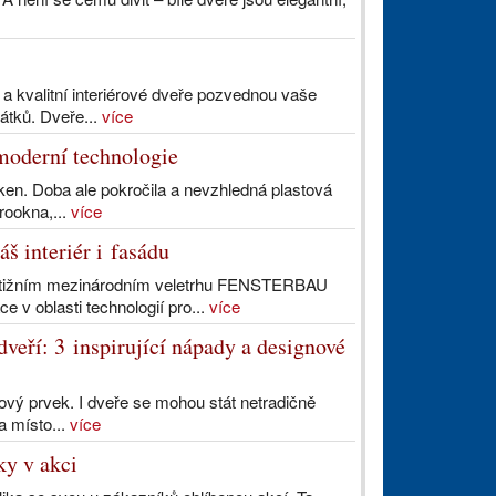
 a kvalitní interiérové dveře pozvednou vaše
átků. Dveře...
více
moderní technologie
ken. Doba ale pokročila a nevzhledná plastová
urookna,...
více
š interiér i fasádu
restižním mezinárodním veletrhu FENSTERBAU
 v oblasti technologií pro...
více
dveří: 3 inspirující nápady a designové
nový prvek. I dveře se mohou stát netradičně
a místo...
více
ky v akci