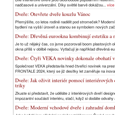
nadčasové a univerzální. Díky světlé barvě dokážou...
více
Dveře: Otevřete dveře kouzlu Vánoc
Přemýšlíte, co letos rodině nadělit pod stromeček? Moderní
bydlení na vyšší úroveň a stanou se symbolem nových zač
Dveře: Dřevěná eurookna kombinují estetiku a 
Je to už nějaký čas, co jsme pozorovali boom plastových o
okna příliš v oblibě nejsou. Vytlačují je například dřevěná e
Dveře: Čtyři VEKA novinky dokonale obohatí vá
Společnost VEKA představila hned čtveřici novinek na p
FRONTALE 2024, který se již desítky let zaměřuje na inovace
Dveře: Jak oživit interiér pomocí interiérových 
triky
Zkuste si představit, že uděláte z interiérových dveří desig
impozantní součástí interiéru, stačí, když si dodáte odvahy 
Dveře: Moderní vchodové dveře i zahradní dom