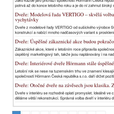
Jako každé jaro přichází společnost Hörmann Česká republ
potrvá až do konce letošního roku a je do ní zahrnut široký 
Dveře: Modelová řada VERTIGO – skvělá volba d
vychytávky
Dveře z modelové řady VERTIGO od sušického výrobce S
konstrukcí a nabízí mnoho nadčasových variant s prosklením
Dveře: Úspěšné zákaznické akce budou pokračova
Zákaznické akce, které v letošním roce připravila společno
úspěšný marketingový tah, takže jsou naplánovány i na nad
Dveře: Interiérové dveře Hörmann stále úspěšné 
Letošní rok se nese na tuzemském trhu ve znamení klesají
společnosti Hörmann Česká republika s.r.o. daří držet pozitiv
Dveře: Otočné dveře na závěsech jsou klasika. Z
Dveře v interiéru se rozhodně oplatí promyslet. Ideálně ve 
děláme větší rekonstrukci. Správná volba dveří v interiéru 