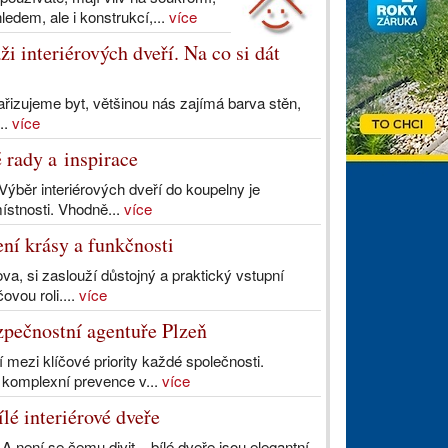
ledem, ale i konstrukcí,...
více
i interiérových dveří. Na co si dát
řizujeme byt, většinou nás zajímá barva stěn,
..
více
 rady a inspirace
Výběr interiérových dveří do koupelny je
místnosti. Vhodně...
více
ení krásy a funkčnosti
a, si zaslouží důstojný a praktický vstupní
ovou roli....
více
zpečnostní agentuře Plzeň
mezi klíčové priority každé společnosti.
 komplexní prevence v...
více
ílé interiérové dveře
A není se čemu divit – bílé dveře jsou elegantní,