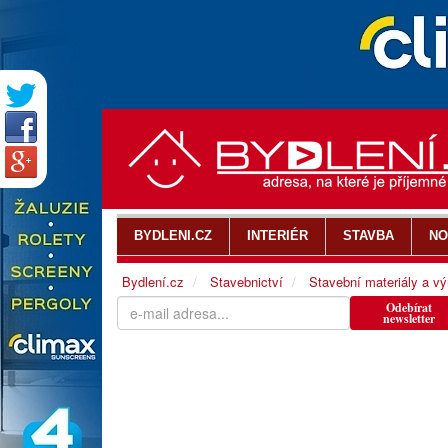
BYDLENI.CZ
INTERIÉR
STAVBA
NO
Bydlení.cz
Stavebnictví
Stavební materiály a v
Odebírat
newsletter