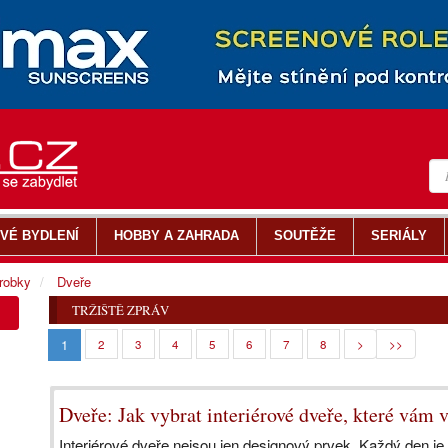
VÉ BYDLENÍ
HOBBY A ZAHRADA
SOUTĚŽE
SERIÁLY
ýrobky
Dveře
TRŽIŠTĚ ZPRÁV
1
2
3
4
5
6
7
8
>
>>
Dveře: Jak vybrat interiérové dveře, které vám 
Interiérové dveře nejsou jen designový prvek. Každý den je 