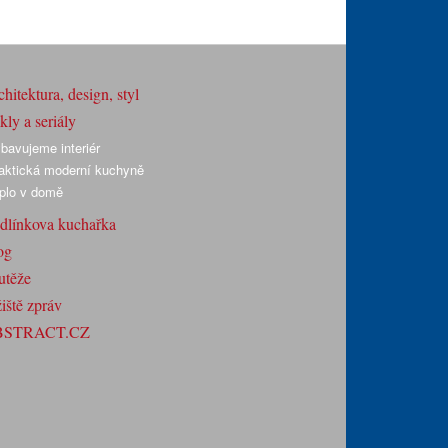
hitektura, design, styl
ly a seriály
bavujeme interiér
aktická moderní kuchyně
plo v domě
dlínkova kuchařka
og
utěže
iště zpráv
BSTRACT.CZ