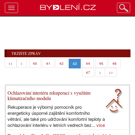
Toggle
navigation
TRŽIŠTĚ ZPRÁV
43
<<
<
40
41
42
44
45
46
47
>
>>
Ochlazování interiéru rekuperací s využitím
klimatizačního modulu
Rekuperace je výborný pomocník pro
energeticky úsporné zajištění komfortního
větrání, ale také pro udržování komfortní teploty a
ochlazování interiéru v letních vedrech bez...
více