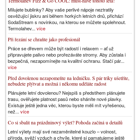
Termolahev Fizz & Go COOL: must-have tohoto léta!
Milujete bublinky? Aby vaše perlivé nápoje neztratily
osvěžující jiskru ani během horkých letních dnů, přichází
SodaStream s novinkou, na kterou se můžete spolehnout.
Termolahev...
více
Při řezání se chraňte jako profesionál
Práce se dřevem může být radostí i relaxem – ať už
připravujete palivo nebo prořezáváte stromy. Aby zůstala i
bezpečná, nezapomínejte na kvalitní ochranu. Stačí pár...
více
Před dovolenou nezapomeňte na ledničku. S pár triky ušetříte,
nebudete plýtvat a možná i někomu uděláte radost
Plánujete letní dovolenou? Nejspíš s předstihem plánujete
trasu, ověřujete platnost pasů nebo sháníte nové plavky.
Existuje ještě jedna věc, kterou byste měli mít vyřešenou,
než...
více
Co si sbalit na prázdninový výlet? Pohoda začíná u detailů
Letní výlety mají své nezaměnitelné kouzlo – volnost,
příroda, svěží vzduch a chvíle, které si pamatujeme ještě