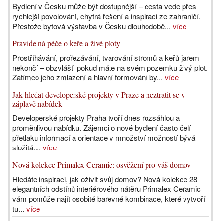
Bydlení v Česku může být dostupnější – cesta vede přes
rychlejší povolování, chytrá řešení a inspiraci ze zahraničí.
Přestože bytová výstavba v Česku dlouhodobě...
více
Pravidelná péče o keře a živé ploty
Prostříhávání, prořezávání, tvarování stromů a keřů jarem
nekončí – obzvlášť, pokud máte na svém pozemku živý plot.
Zatímco jeho zmlazení a hlavní formování by...
více
Jak hledat developerské projekty v Praze a neztratit se v
záplavě nabídek
Developerské projekty Praha tvoří dnes rozsáhlou a
proměnlivou nabídku. Zájemci o nové bydlení často čelí
přetlaku informací a orientace v množství možností bývá
složitá....
více
Nová kolekce Primalex Ceramic: osvěžení pro váš domov
Hledáte inspiraci, jak oživit svůj domov? Nová kolekce 28
elegantních odstínů interiérového nátěru Primalex Ceramic
vám pomůže najít osobité barevné kombinace, které vytvoří
tu...
více