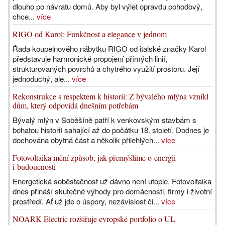
dlouho po návratu domů. Aby byl výlet opravdu pohodový,
chce...
více
RIGO od Karol: Funkčnost a elegance v jednom
Řada koupelnového nábytku RIGO od italské značky Karol
představuje harmonické propojení přímých linií,
strukturovaných povrchů a chytrého využití prostoru. Její
jednoduchý, ale...
více
Rekonstrukce s respektem k historii: Z bývalého mlýna vznikl
dům, který odpovídá dnešním potřebám
Bývalý mlýn v Soběšíně patří k venkovským stavbám s
bohatou historií sahající až do počátku 18. století. Dodnes je
dochována obytná část a několik přilehlých...
více
Fotovoltaika mění způsob, jak přemýšlíme o energii
i budoucnosti
Energetická soběstačnost už dávno není utopie. Fotovoltaika
dnes přináší skutečné výhody pro domácnosti, firmy i životní
prostředí. Ať už jde o úspory, nezávislost či...
více
NOARK Electric rozšiřuje evropské portfolio o UL