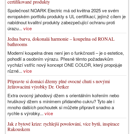
certifikované produkty
Společnost NOARK Electric má od května 2025 ve svém
evropském portfoliu produkty s UL certifikací, jejímž cílem je
nabídnout kvalitní produkty zabezpečující ochranu proti
úrazu...
více
Jedna barva, dokonalá harmonie – koupelna od RONAL
bathrooms
Moderní koupelna dnes není jen o funkčnosti – je o estetice,
pohodlí a osobním výrazu. Přesně těmto požadavkům
vychází vstříc nový koncept ONE COLOR, který propojuje
různé...
více
Připravte si domácí džemy plné ovocné chuti s novými
želírovacími výrobky Dr. Oetker
Extra ovocný jahodový džem s orientálním kořením nebo
hruškový džem s minimem přidaného cukru? Tyto ale i
mnoho dalších pochoutek si můžete připravit snadno a
rychle s výrobky...
více
Jak z bytové krize: rychlejší povolování, více bytů, inspirace
Rakouskem