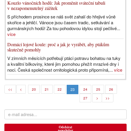
Kouzlo vánočních hodů: Jak proměnit sváteční tabuli
v nezapomenutelný zážitek
S příchodem prosince se náš svět zahalí do hřejivé vůně
skořice a jehličí. Vánoce jsou časem tradic, setkávání a
gurmánských hodů! Za tou pohodovou idylou stojí pečlivé...
více
Domácí lojové koule: proč a jak je vyrábět, aby ptákům
skutečně pomohly
V zimních měsících potřebují ptáci potravu bohatou na tuky
a kvalitní bílkoviny, které jim pomohou přežít mrazivé dny i
noci. Česká společnost ornitologická proto připomíná,...
více
23
<<
<
20
21
22
24
25
26
27
>
>>
Odebírat
newsletter