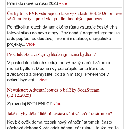
Přání do nového roku 2026
více
Český trh s FVE vstupuje do fáze vyzrálosti. Rok 2026 přinese
větší projekty a poptávku po dlouhodobých partnerech
Po několika letech dynamického růstu vstupuje český trh s
fotovoltaikou do nové etapy. Rezidenční segment zpomaluje
a do popředí se dostávají firemní instalace, energetické
projekty...
více
Proč lidé stále častěji vyhledávají menší bydlení?
V posledních letech sledujeme výrazný nárůst zájmu o
menší bydlení. Možná i vy pozorujete tento trend se
zvědavostí a přemýšlíte, co za ním stojí. Preference v
oblasti bydlení...
více
Newsletter: Adventní soutěž o balíčky SodaStream
(12.12.2025)
Zpravodaj BYDLENI.CZ
více
Jaké chyby dělají lidé při sestavování vánočního stromku?
Když člověk doma rozbalí nový vánoční stromek, často
očekává dokonalý výsledek během pár minut. Jenže realita