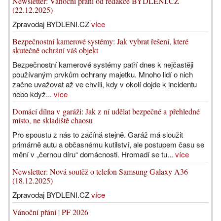
Newsletter: Vánoční přání od redakce BYDLENI.CZ
(22.12.2025)
Zpravodaj BYDLENI.CZ
více
Bezpečnostní kamerové systémy: Jak vybrat řešení, které
skutečně ochrání váš objekt
Bezpečnostní kamerové systémy patří dnes k nejčastěji
používaným prvkům ochrany majetku. Mnoho lidí o nich
začne uvažovat až ve chvíli, kdy v okolí dojde k incidentu
nebo když...
více
Domácí dílna v garáži: Jak z ní udělat bezpečné a přehledné
místo, ne skladiště chaosu
Pro spoustu z nás to začíná stejně. Garáž má sloužit
primárně autu a občasnému kutilství, ale postupem času se
mění v „černou díru“ domácnosti. Hromadí se tu...
více
Newsletter: Nová soutěž o telefon Samsung Galaxy A36
(18.12.2025)
Zpravodaj BYDLENI.CZ
více
Vánoční přání | PF 2026