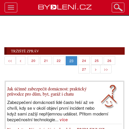
Toggle
navigation
TRŽIŠTĚ ZPRÁV
23
<<
<
20
21
22
24
25
26
27
>
>>
Jak účinně zabezpečit domácnost: praktický
průvodce pro dům, byt, garáž i chatu
Zabezpečení domácnosti lidé často řeší až ve
chvíli, kdy se v okolí objeví první incident nebo
když sami zažijí nepříjemnou událost. Přitom moderní
bezpečnostní technologie...
více