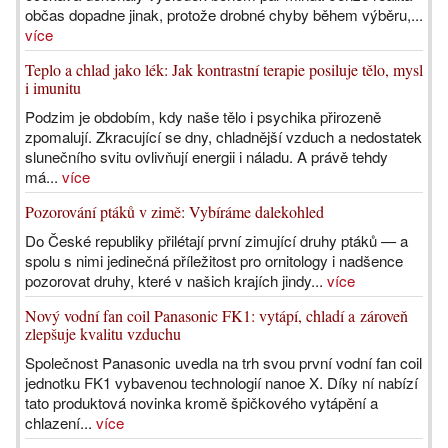
občas dopadne jinak, protože drobné chyby během výběru,...
více
Teplo a chlad jako lék: Jak kontrastní terapie posiluje tělo, mysl
i imunitu
Podzim je obdobím, kdy naše tělo i psychika přirozeně
zpomalují. Zkracující se dny, chladnější vzduch a nedostatek
slunečního svitu ovlivňují energii i náladu. A právě tehdy
má...
více
Pozorování ptáků v zimě: Vybíráme dalekohled
Do České republiky přilétají první zimující druhy ptáků — a
spolu s nimi jedinečná příležitost pro ornitology i nadšence
pozorovat druhy, které v našich krajích jindy...
více
Nový vodní fan coil Panasonic FK1: vytápí, chladí a zároveň
zlepšuje kvalitu vzduchu
Společnost Panasonic uvedla na trh svou první vodní fan coil
jednotku FK1 vybavenou technologií nanoe X. Díky ní nabízí
tato produktová novinka kromě špičkového vytápění a
chlazení...
více