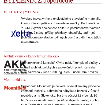
BYDLENÍ.CZ doporučuje
XELLA CZ | YTONG
Výrobce inovativního a ekologického stavebního materiálu,
který v Česku patří mezi zavedené značky. Pod značkou
YTONG vyrábí společnost Xella CZ pórobetonové tvárnice
(obvodové stěny, příčky, překlady, obezdívky atd.), jež
jsou vhodné pro stavbu rodinných domů a bytů, nebo jejich
rekonstrukce.
Architektonická kancelář Křivka s.r.o.
Architektonická kancelář Křivka nabízí kompletní služby v
oblasti architektonických a projekčních prací. Kancelář
byla založena v roce 1990 Ing. arch. Lubomírem Křivkou.
Mountfield a.s.
Společnost Mountfield je největší specializovaný prodejce
zahradní techniky, zahradního nábytku a bazénů v České
republice a na Slovensku. Na trhu působí již více jak 30
let. V současnosti provozuje 76 prodejních center, z toho
58 v Čechách a 18 na Slovensku. Mountfield je také