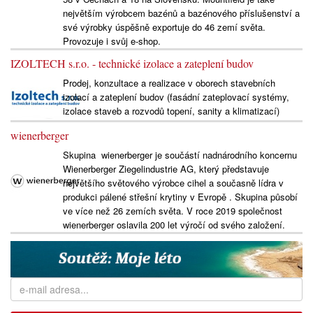
největším výrobcem bazénů a bazénového příslušenství a
své výrobky úspěšně exportuje do 46 zemí světa.
Provozuje i svůj e-shop.
IZOLTECH s.r.o. - technické izolace a zateplení budov
Prodej, konzultace a realizace v oborech stavebních
izolací a zateplení budov (fasádní zateplovací systémy,
izolace staveb a rozvodů topení, sanity a klimatizací)
wienerberger
Skupina wienerberger je součástí nadnárodního koncernu
Wienerberger Ziegelindustrie AG, který představuje
největšího světového výrobce cihel a současně lídra v
produkci pálené střešní krytiny v Evropě . Skupina působí
ve více než 26 zemích světa. V roce 2019 společnost
wienerberger oslavila 200 let výročí od svého založení.