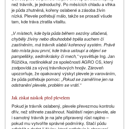
než trávník, je jednoduchý. Po měsících chladu a vlhka
je půda zhutněná, kořeny oslabené a zásoba živin
nízká. Plevele potřebují málo, takže se prosadí všude
tam, kde tráva ztratila vitalitu.
„V místech, kde byla půda během sezóny utlačená,
chyběly živiny nebo dlouhodobě trpěla suchem či
zastíněním, má trávník slabší kořenový systém. Právě
tato místa jsou první, kde tráva ustoupí a objeví se
pampelišky, sedmikrásky či mech,“
vysvětluje Ing. Jan
Růžička, rostlinolékař ze společnosti AGRO CS, který
zodpovídá za vývoj trávníkových hnojiv. Zároveň
upozorňuje, že opakovaný výskyt plevele je varováním,
že půda potřebuje pomoc:
„Pokud se zaměříme jen na
odstranění plevele, problém se vrátí.“
Jak získat náskok před plevelem
Pokud je trávník oslabený, plevele převezmou kontrolu
dřív, než stihnete zasáhnout. Naštěstí nejen plevele, ale
i samotný trávník je na jaře připravený růst naplno –
pokud mu vytvoříte správné podmínky. Stačí půdu
odlehčit a dodat jí živiny, které potřebuje k obnovení