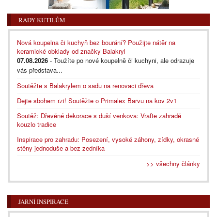
RADY KUTILŮM
Nová koupelna či kuchyň bez bourání? Použijte nátěr na
keramické obklady od značky Balakryl
07.08.2026
- Toužíte po nové koupelně či kuchyni, ale odrazuje
vás představa...
Soutěžte s Balakrylem o sadu na renovaci dřeva
Dejte sbohem rzi! Soutěžte o Primalex Barvu na kov 2v1
Soutěž: Dřevěné dekorace s duší venkova: Vraťte zahradě
kouzlo tradice
Inspirace pro zahradu: Posezení, vysoké záhony, zídky, okrasné
stěny jednoduše a bez zedníka
>> všechny články
JARNÍ INSPIRACE