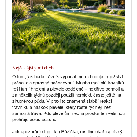
Nejčastější jarní chyba
O tom, jak bude trávník vypadat, nerozhoduje množství
práce, ale správné načasování. Mnoho majitelů trávníků
řeší jarní hnojení a plevele odděleně – nejdříve pohnojí a
za několik týdnů později použijí herbicid, často ještě na
zhutněnou půdu. V praxi to znamená slabší reakci
trávníku a náskok plevele, který roste rychleji než
samotná tráva. Kdo plevelům nechá prostor ten většinou
prohraje celou sezonu.
Jak upozorňuje Ing. Jan Růžička, rostlinolékař, správný