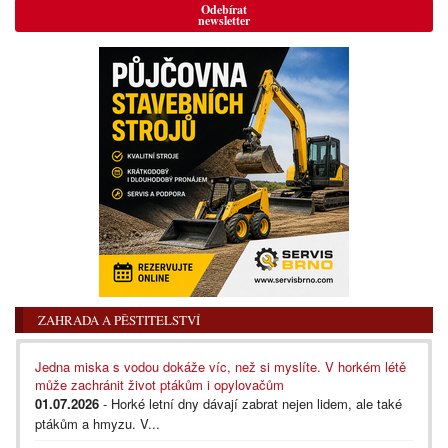
Odebírat
newsletter
ZAHRADA A PĚSTITELSTVÍ
Jedna miska s vodou dokáže víc, než si myslíte. V horkém létě
může zachránit život ptákům i opylovačům
01.07.2026
- Horké letní dny dávají zabrat nejen lidem, ale také
ptákům a hmyzu. V...