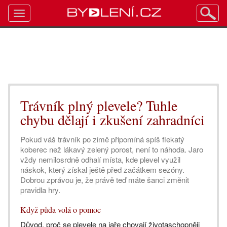
Toggle
navigation
Trávník plný plevele? Tuhle
chybu dělají i zkušení zahradníci
Pokud váš trávník po zimě připomíná spíš flekatý
koberec než lákavý zelený porost, není to náhoda. Jaro
vždy nemilosrdně odhalí místa, kde plevel využil
náskok, který získal ještě před začátkem sezóny.
Dobrou zprávou je, že právě teď máte šanci změnit
pravidla hry.
Když půda volá o pomoc
Důvod, proč se plevele na jaře chovají životaschopněji