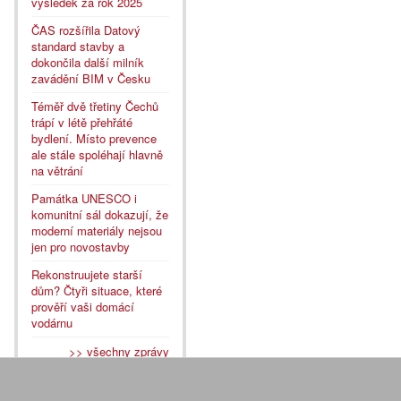
výsledek za rok 2025
ČAS rozšířila Datový
standard stavby a
dokončila další milník
zavádění BIM v Česku
Téměř dvě třetiny Čechů
trápí v létě přehřáté
bydlení. Místo prevence
ale stále spoléhají hlavně
na větrání
Památka UNESCO i
komunitní sál dokazují, že
moderní materiály nejsou
jen pro novostavby
Rekonstruujete starší
dům? Čtyři situace, které
prověří vaši domácí
vodárnu
>> všechny zprávy