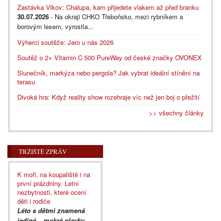
Zastávka Vlkov: Chalupa, kam přijedete vlakem až před branku
30.07.2026
- Na okraji CHKO Třeboňsko, mezi rybníkem a
borovým lesem, vyrostla...
Výherci soutěže: Jaro u nás 2026
Soutěž o 2× Vitamin C 500 PureWay od české značky OVONEX
Slunečník, markýza nebo pergola? Jak vybrat ideální stínění na
terasu
Divoká hra: Když reality show rozehraje víc než jen boj o přežití
>> všechny články
TRŽIŠTĚ ZPRÁV
K moři, na koupaliště i na
první prázdniny. Letní
nezbytnosti, které ocení
děti i rodiče
Léto s dětmi znamená
jediné – mokré plavky,