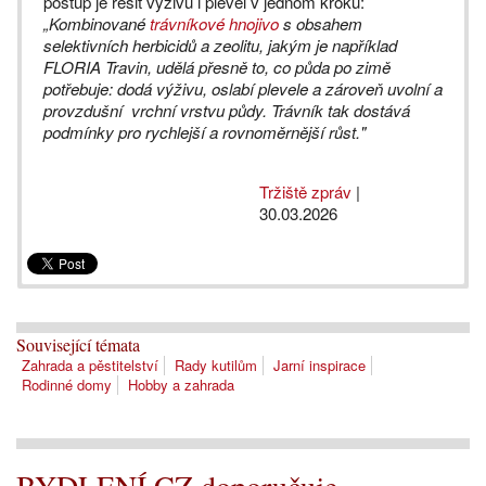
postup je řešit výživu i plevel v jednom kroku:
„Kombinované
trávníkové hnojivo
s obsahem
selektivních herbicidů a zeolitu, jakým je například
FLORIA Travin, udělá přesně to, co půda po zimě
potřebuje: dodá výživu, oslabí plevele a zároveň uvolní a
provzdušní vrchní vrstvu půdy. Trávník tak dostává
podmínky pro rychlejší a rovnoměrnější růst."
Tržiště zpráv
|
30.03.2026
Související témata
Zahrada a pěstitelství
Rady kutilům
Jarní inspirace
Rodinné domy
Hobby a zahrada