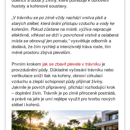
hustoty a kořenové soustavy.
„V trávníku se po zimě vždy nachází vrstva plsti a
starých stébel, která brání přístupu vzduchu a vody ke
kořenům. Pokud zůstane na místě, výživa nepracuje
efektivně, vlhkost se drží v povrchové vrstvě a oslabená
místa se obnovují jen pomalu,“
vysvětluje odborník a
dodává, že čím rychleji a intenzivněji tráva roste, tím
méně prostoru zbývá plevelům.
Prvním krokem
jak se zbavit plevele v trávníku
je
provzdušnění půdy. Důkladné vyčesání trávníku nebo
vertikutace sníží tlak na kořeny, obnoví cirkulaci
vzduchu a zlepší schopnost půdy přijímat živiny.
Jakmile je povrch připravený, přichází rozhodující krok
– doplnění živin. Trávník je po zimě přirozeně postrádá,
a právě na jaře je umí nejlépe využít pro tvorbu nových
stébel i kořenů.