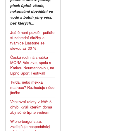
písek úplně všude,
nekonečné dovádění ve
vodě a batoh plný věcí,
bez kterých...
Ještě není pozdě - pořiďte
si zahradní dlažby a
tvárnice Liastone se
slevou až 30 %
Česká rodinná značka
MORA Vás zve, spolu s
Katkou Neumannovou, na
Lipno Sport Festival!
Tvrdá, nebo měkká
matrace? Rozhoduje něco
jiného
Venkovní rolety v létě: 5
chyb, kvůli kterým doma
zbytečně trpíte vedrem
Wienerberger s.r.o.
zveřejňuje hospodářský