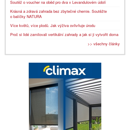
Soutěž o voucher na oběd pro dva v Levandulovém údolí
Krásná a zdravá zahrada bez zbytečné chemie. Soutěžte
o balíčky NATURA
Více květů, více plodů. Jak výživa ovlivňuje úrodu
Proč si lidé zamilovali vertikální zahrady a jak si ji vytvořit doma
>> všechny články