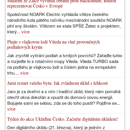
Studenti ze Žatce vyvinuli obranu proti blackoutům. Budou
reprezentovat Česko v Evropě
Společnost NOARK Electric vyhlásila vítěze českého
národního kola pátého ročníku mezinárodní soutěže NOARK
plní sny školám. Vítězem se stala SPŠE Žatec s projektem,
který...
více
Plujte s vlajkovou lodí Vileda na vlně provoněných
podlahových krytin
Jak zrychlit vytírání podlah a tvrdých povrchů? Zařaďte turbo
a rozjeďte to s rotačními mopy Vileda. Vileda TURBO sada
na podlahu je vlajkovou lodí a číslem jedna na evropském
trhu....
více
Jarní restart vašeho bytu: Jak zvládnout úklid s lehkostí
Jaro je za dveřmi a s ním i tradiční úklid, který nám pomáhá
otevřít okna dokořán a vpustit do domovů novou energii.
Bojujete sami se sebou, zda se do toho pustit? Pojďme se...
více
Týden do akce Ukliďme Česko. Začněte digitálním úklidem!
Den digitálního úklidu (21. března), který je jedním z