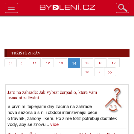
Toggle
navigation
TRŽIŠTĚ ZPRÁV
14
<<
<
11
12
13
15
16
17
18
>
>>
Jaro na zahradě: Jak vybrat čerpadlo, které vám
usnadní zalévání
S prvními teplejšími dny začíná na zahradě
nová sezóna a s ní i období intenzivnější péče
o trávník, záhony i keře. Po zimě totiž potřebují dostatek
vody, aby se znovu...
více