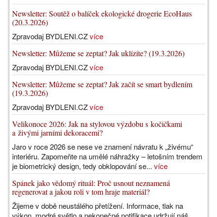
Newsletter: Soutěž o balíček ekologické drogerie EcoHaus
(20.3.2026)
Zpravodaj BYDLENI.CZ
více
Newsletter: Můžeme se zeptat? Jak uklízíte? (19.3.2026)
Zpravodaj BYDLENI.CZ
více
Newsletter: Můžeme se zeptat? Jak začít se smart bydlením
(19.3.2026)
Zpravodaj BYDLENI.CZ
více
Velikonoce 2026: Jak na stylovou výzdobu s kočičkami
a živými jarními dekoracemi?
Jaro v roce 2026 se nese ve znamení návratu k „živému“
interiéru. Zapomeňte na umělé náhražky – letošním trendem
je biometrický design, tedy obklopování se...
více
Spánek jako vědomý rituál: Proč usnout neznamená
regenerovat a jakou roli v tom hraje materiál?
Žijeme v době neustálého přetížení. Informace, tlak na
výkon, modré světlo a nekonečné notifikace udržují náš