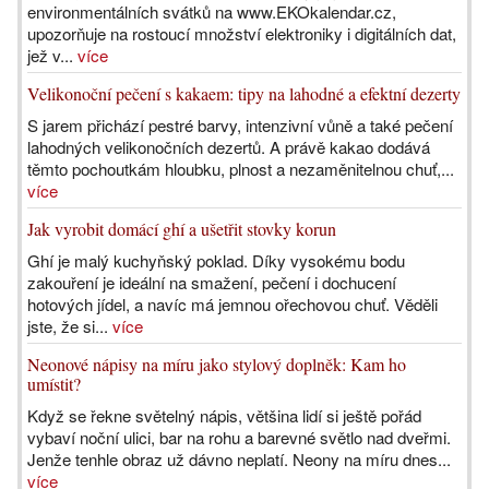
environmentálních svátků na www.EKOkalendar.cz,
upozorňuje na rostoucí množství elektroniky i digitálních dat,
jež v...
více
Velikonoční pečení s kakaem: tipy na lahodné a efektní dezerty
S jarem přichází pestré barvy, intenzivní vůně a také pečení
lahodných velikonočních dezertů. A právě kakao dodává
těmto pochoutkám hloubku, plnost a nezaměnitelnou chuť,...
více
Jak vyrobit domácí ghí a ušetřit stovky korun
Ghí je malý kuchyňský poklad. Díky vysokému bodu
zakouření je ideální na smažení, pečení i dochucení
hotových jídel, a navíc má jemnou ořechovou chuť. Věděli
jste, že si...
více
Neonové nápisy na míru jako stylový doplněk: Kam ho
umístit?
Když se řekne světelný nápis, většina lidí si ještě pořád
vybaví noční ulici, bar na rohu a barevné světlo nad dveřmi.
Jenže tenhle obraz už dávno neplatí. Neony na míru dnes...
více