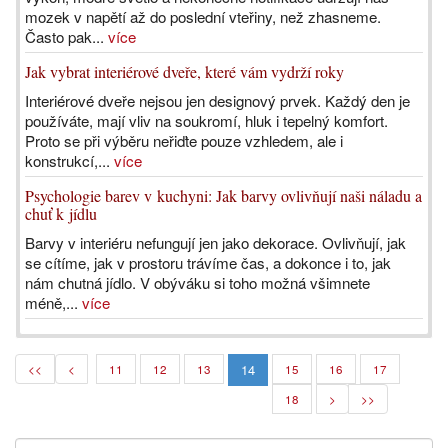
mozek v napětí až do poslední vteřiny, než zhasneme.
Často pak...
více
Jak vybrat interiérové dveře, které vám vydrží roky
Interiérové dveře nejsou jen designový prvek. Každý den je
používáte, mají vliv na soukromí, hluk i tepelný komfort.
Proto se při výběru neřiďte pouze vzhledem, ale i
konstrukcí,...
více
Psychologie barev v kuchyni: Jak barvy ovlivňují naši náladu a
chuť k jídlu
Barvy v interiéru nefungují jen jako dekorace. Ovlivňují, jak
se cítíme, jak v prostoru trávíme čas, a dokonce i to, jak
nám chutná jídlo. V obýváku si toho možná všimnete
méně,...
více
14
<<
<
11
12
13
15
16
17
18
>
>>