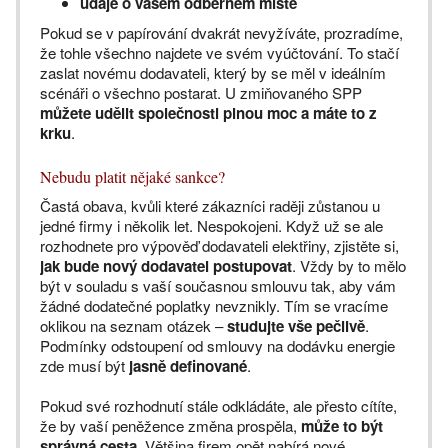
údaje o vašem odběrném místě
Pokud se v papírování dvakrát nevyžíváte, prozradíme,
že tohle všechno najdete ve svém vyúčtování. To stačí
zaslat novému dodavateli, který by se měl v ideálním
scénáři o všechno postarat. U zmiňovaného SPP
můžete udělit společnosti plnou moc a máte to z
krku
.
Nebudu platit nějaké sankce?
Častá obava, kvůli které zákazníci raději zůstanou u
jedné firmy i několik let. Nespokojeni. Když už se ale
rozhodnete pro výpověď dodavateli elektřiny, zjistěte si,
jak bude nový dodavatel postupovat
. Vždy by to mělo
být v souladu s vaší současnou smlouvu tak, aby vám
žádné dodatečné poplatky nevznikly. Tím se vracíme
oklikou na seznam otázek –
studujte vše pečlivě
.
Podmínky odstoupení od smlouvy na dodávku energie
zde musí být
jasně definované
.
Pokud své rozhodnutí stále odkládáte, ale přesto cítíte,
že by vaší peněžence změna prospěla,
může to být
správná cesta
. Většina firem opět nabírá nové