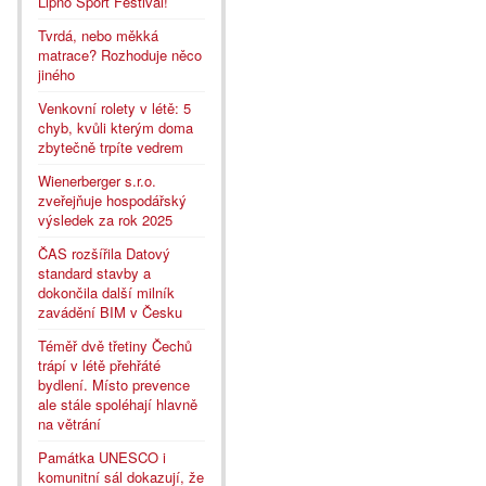
Lipno Sport Festival!
Tvrdá, nebo měkká
matrace? Rozhoduje něco
jiného
Venkovní rolety v létě: 5
chyb, kvůli kterým doma
zbytečně trpíte vedrem
Wienerberger s.r.o.
zveřejňuje hospodářský
výsledek za rok 2025
ČAS rozšířila Datový
standard stavby a
dokončila další milník
zavádění BIM v Česku
Téměř dvě třetiny Čechů
trápí v létě přehřáté
bydlení. Místo prevence
ale stále spoléhají hlavně
na větrání
Památka UNESCO i
komunitní sál dokazují, že