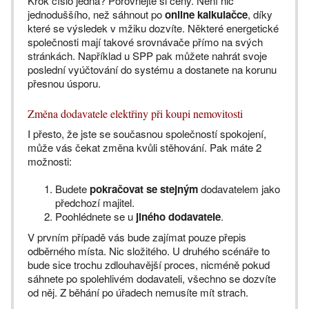
Krok číslo jedna? Porovnejte si ceny. Není nic
jednoduššího, než sáhnout po
online kalkulačce
, díky
které se výsledek v mžiku dozvíte. Některé energetické
společnosti mají takové srovnávače přímo na svých
stránkách. Například u SPP pak můžete nahrát svoje
poslední vyúčtování do systému a dostanete na korunu
přesnou úsporu.
Změna dodavatele elektřiny při koupi nemovitosti
I přesto, že jste se současnou společností spokojení,
může vás čekat změna kvůli stěhování. Pak máte 2
možnosti:
Budete
pokračovat se stejným
dodavatelem jako
předchozí majitel.
Poohlédnete se u
jiného dodavatele
.
V prvním případě vás bude zajímat pouze přepis
odběrného místa. Nic složitého. U druhého scénáře to
bude sice trochu zdlouhavější proces, nicméně pokud
sáhnete po spolehlivém dodavateli, všechno se dozvíte
od něj. Z běhání po úřadech nemusíte mít strach.