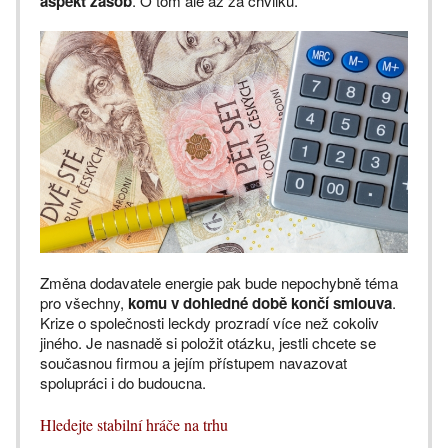
aspekt zásob
. O tom ale až za chvilku.
Změna dodavatele energie pak bude nepochybně téma
pro všechny,
komu v dohledné době končí smlouva
.
Krize o společnosti leckdy prozradí více než cokoliv
jiného. Je nasnadě si položit otázku, jestli chcete se
současnou firmou a jejím přístupem navazovat
spolupráci i do budoucna.
Hledejte stabilní hráče na trhu