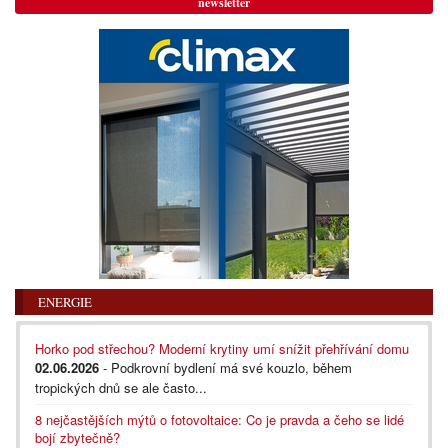
newsletter
ENERGIE
Horko pod střechou? Moderní krytiny umí snížit přehřívání domu
02.06.2026
- Podkrovní bydlení má své kouzlo, během
tropických dnů se ale často...
8 nejčastějších mýtů o fotovoltaice: Co je pravda a čeho se lidé
bojí zbytečně?