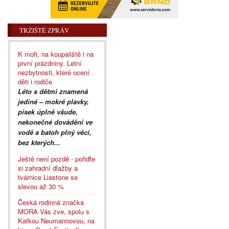
TRŽIŠTĚ ZPRÁV
K moři, na koupaliště i na
první prázdniny. Letní
nezbytnosti, které ocení
děti i rodiče
Léto s dětmi znamená
jediné – mokré plavky,
písek úplně všude,
nekonečné dovádění ve
vodě a batoh plný věcí,
bez kterých...
Ještě není pozdě - pořiďte
si zahradní dlažby a
tvárnice Liastone se
slevou až 30 %
Česká rodinná značka
MORA Vás zve, spolu s
Katkou Neumannovou, na