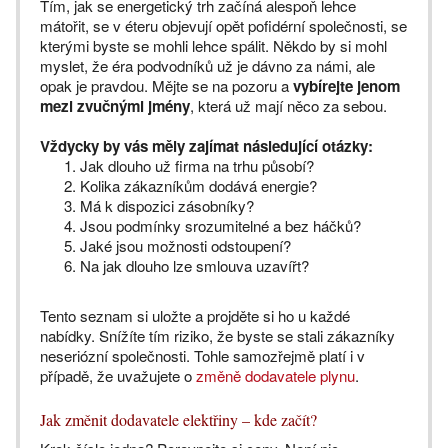
Tím, jak se energetický trh začíná alespoň lehce
mátořit, se v éteru objevují opět pofidérní společnosti, se
kterými byste se mohli lehce spálit. Někdo by si mohl
myslet, že éra podvodníků už je dávno za námi, ale
opak je pravdou. Mějte se na pozoru a
vybírejte jenom
mezi zvučnými jmény
, která už mají něco za sebou.
Vždycky by vás měly zajímat následující otázky:
Jak dlouho už firma na trhu působí?
Kolika zákazníkům dodává energie?
Má k dispozici zásobníky?
Jsou podmínky srozumitelné a bez háčků?
Jaké jsou možnosti odstoupení?
Na jak dlouho lze smlouva uzavířt?
Tento seznam si uložte a projděte si ho u každé
nabídky. Snížíte tím riziko, že byste se stali zákazníky
neseriózní společnosti. Tohle samozřejmě platí i v
případě, že uvažujete o
změně dodavatele plynu
.
Jak změnit dodavatele elektřiny – kde začít?