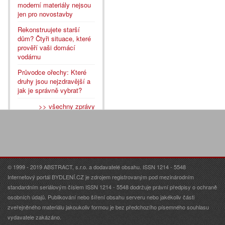
moderní materiály nejsou
jen pro novostavby
Rekonstruujete starší
dům? Čtyři situace, které
prověří vaši domácí
vodárnu
Průvodce ořechy: Které
druhy jsou nejzdravější a
jak je správně vybrat?
>> všechny zprávy
© 1999 - 2019 ABSTRACT, s.r.o. a dodavatelé obsahu. ISSN 1214 - 5548
Internetový portál BYDLENÍ.CZ je zdrojem registrovaným pod mezinárodním
standardním seriálovým číslem ISSN 1214 - 5548 dodržuje právní předpisy o ochraně
osobních údajů. Publikování nebo šíření obsahu serveru nebo jakékoliv části
zveřejněného materiálu jakoukoliv formou je bez předchozího písemného souhlasu
vydavatele zakázáno.