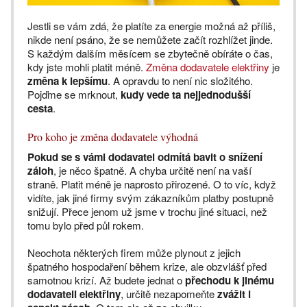
Jestli se vám zdá, že platíte za energie možná až příliš,
nikde není psáno, že se nemůžete začít rozhlížet jinde.
S každým dalším měsícem se zbytečně obíráte o čas,
kdy jste mohli platit méně.
Změna dodavatele elektřiny
je
změna k lepšímu
. A opravdu to není nic složitého.
Pojďme se mrknout,
kudy vede ta nejjednodušší
cesta
.
Pro koho je změna dodavatele výhodná
Pokud se s vámi dodavatel odmítá bavit o snížení
záloh
, je něco špatně. A chyba určitě není na vaší
straně. Platit méně je naprosto přirozené. O to víc, když
vidíte, jak jiné firmy svým zákazníkům platby postupně
snižují. Přece jenom už jsme v trochu jiné situaci, než
tomu bylo před půl rokem.
Neochota některých firem může plynout z jejich
špatného hospodaření během krize, ale obzvlášť před
samotnou krizí. Až budete jednat o
přechodu k jinému
dodavateli elektřiny
, určitě nezapomeňte
zvážit i