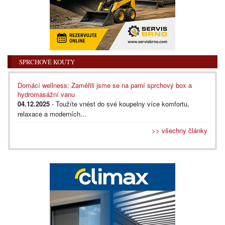
SPRCHOVÉ KOUTY
Domácí wellness: Zaměřili jsme se na parní sprchový box a
hydromasážní vanu
04.12.2025
- Toužíte vnést do své koupelny více komfortu,
relaxace a moderních...
>> všechny články