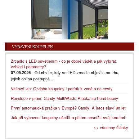
VYBAVENÍ KOUPELEN
Zrcadlo s LED osvětlením - co je dobré vědět a jak vybírat
vzhled i parametry?
07.05.2026
- Od chvíle, kdy se LED zrcadla objevila na trhu,
jejich obliba postupně...
Vaflový len: Ozdoba koupelny i parťák k vodě a na cesty
Revoluce v praní: Candy MultiWash: Pračka se třemi bubny
První automatická pračka v Evropě? Candy! A letos slaví 80 let
Jak při vybavení koupelny ušetřit a přitom nesnížit svůj komfort
>> všechny články