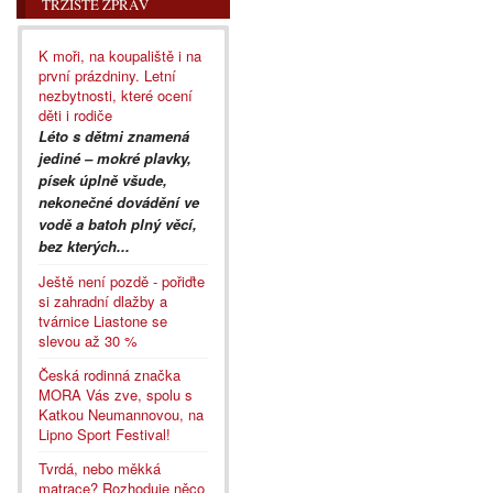
TRŽIŠTĚ ZPRÁV
K moři, na koupaliště i na
první prázdniny. Letní
nezbytnosti, které ocení
děti i rodiče
Léto s dětmi znamená
jediné – mokré plavky,
písek úplně všude,
nekonečné dovádění ve
vodě a batoh plný věcí,
bez kterých...
Ještě není pozdě - pořiďte
si zahradní dlažby a
tvárnice Liastone se
slevou až 30 %
Česká rodinná značka
MORA Vás zve, spolu s
Katkou Neumannovou, na
Lipno Sport Festival!
Tvrdá, nebo měkká
matrace? Rozhoduje něco