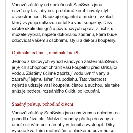
Vanové zástěny od společnosti SanSwiss jsou
navrženy tak, aby bez problémů kombinovaly styl
a všestrannost. Nabízejí elegantní a moderní vzhled,
který zvyšuje celkovou estetiku vaší koupelny. Díky
široké škále designů a povrchových úprav, z nichž si
můžete vybrat, najdete dokonalou zástěnu, která bude
odpovídat vašemu osobnímu stylu a dekoru koupelny.
Optimální ochrana, minimální údržba
Jednou z klíčových výhod vanových zástěn SanSwiss
je jejich schopnost chránit vaši koupelnu před stříkající
vodou. Zástěny účinně zadržují vodu uvnitř vany a
zabraňují jejímu šíření na podlahu. Tato vlastnost
nejenže udržuje vaši koupelnu čistou a suchou, ale také
snižuje potřebu rozsáhlého úklidu po koupání.
Snadný přístup, pohodlné čištění
Vanové zástěny SanSwiss jsou navrženy s ohledem na
pohodlí uživatele. Nabízejí snadný přístup do vany a
umožňují vám bez námahy vstoupit a vystoupit. Díky
vysoce kvalitním materiálům a hladkému povrchu se