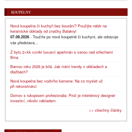
KOUPELNY
Nová koupelna či kuchyň bez bourání? Použijte nátěr na
keramické obklady od značky Balakryl
07.08.2026
- Toužíte po nové koupelně či kuchyni, ale odrazuje
vás představa...
Z bytu 2+kk vznikl luxusní apartmán s vanou nad střechami
Brna
Barvou roku 2026 je bílá. Jak mění trendy v obkladech a
dlažbách?
Nová koupelna bez vodního kamene: Na co myslet už
při rekonstrukci
Domov s rukopisem profesionála: Proč je interiérový designér
investicí, nikoliv nákladem
>> všechny články