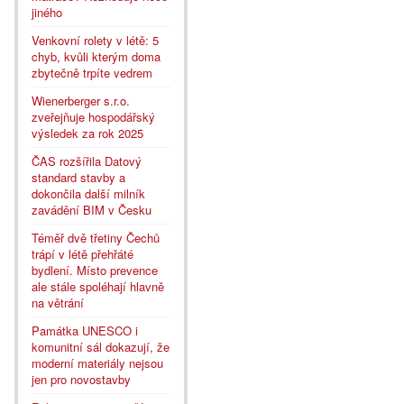
jiného
Venkovní rolety v létě: 5
chyb, kvůli kterým doma
zbytečně trpíte vedrem
Wienerberger s.r.o.
zveřejňuje hospodářský
výsledek za rok 2025
ČAS rozšířila Datový
standard stavby a
dokončila další milník
zavádění BIM v Česku
Téměř dvě třetiny Čechů
trápí v létě přehřáté
bydlení. Místo prevence
ale stále spoléhají hlavně
na větrání
Památka UNESCO i
komunitní sál dokazují, že
moderní materiály nejsou
jen pro novostavby