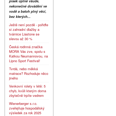
písek úplně všude,
nekonečné dovádění ve
vodě a batoh plný věcí,
bez kterých...
Ještě není pozdě - pořiďte
si zahradní dlažby a
tvárnice Liastone se
slevou až 30 %
Česká rodinná značka
MORA Vás zve, spolu s
Katkou Neumannovou, na
Lipno Sport Festival!
Tvrdá, nebo měkká
matrace? Rozhoduje něco
jiného
Venkovní rolety v létě: 5
chyb, kvůli kterým doma
zbytečně trpíte vedrem
Wienerberger s.r.o.
zveřejňuje hospodářský
výsledek za rok 2025