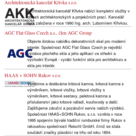
Architektonická kancelář Křivka s.r.o.
Architektonická kancelář Křivka nabízí kompletní služby v
oblasti architektonických a projekčních prací. Kancelář
byla založena v roce 1990 Ing. arch. Lubomírem Křivkou.
AGC Flat Glass Czech a.s., člen AGC Group
Objevte širokou nabídku dekorativních skel pro moderní
interiér. Společnost AGC Flat Glass Czech je největší
výrobce plochého skla a jeho aplikací ve střední a
východní Evropě - vyrábí funkční skla pro architekturu a
skla pro interiér.
HAAS + SOHN Rukov s.r.o.
Vyrábíme a dodáváme krbová kamna, krbová kamna s
výměníkem, krbové vložky, krbové vložky s
výměníkem, krbové sestavy, peletová kamna a
příslušenství jako krbové nářadí, kouřovody a další.
Zajišťujeme záruční a pozáruční servis našich výrobků.
Společnost HAAS+SOHN Rukov, s.r.o. vznikla v roce
1995 spojením bývalé tradiční rumburské firmy Rukov s
rakouskou společností Reischl GmbH, čímž se stala
součástí značky působící na trhu od roku 1854.