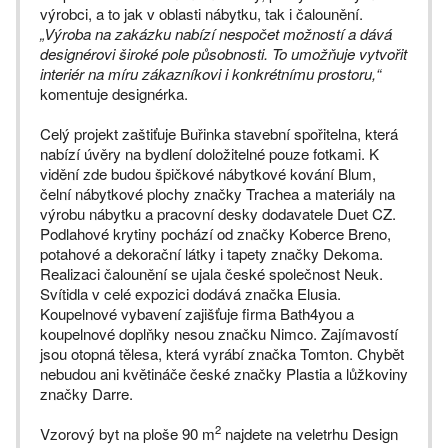
výrobci, a to jak v oblasti nábytku, tak i čalounění.
„Výroba na zakázku nabízí nespočet možností a dává
designérovi široké pole působnosti. To umožňuje vytvořit
interiér na míru zákazníkovi i konkrétnímu prostoru,“
komentuje designérka.
Celý projekt zaštiťuje Buřinka stavební spořitelna, která
nabízí úvěry na bydlení doložitelné pouze fotkami. K
vidění zde budou špičkové nábytkové kování Blum,
čelní nábytkové plochy značky Trachea a materiály na
výrobu nábytku a pracovní desky dodavatele Duet CZ.
Podlahové krytiny pochází od značky Koberce Breno,
potahové a dekorační látky i tapety značky Dekoma.
Realizaci čalounění se ujala české společnost Neuk.
Svítidla v celé expozici dodává značka Elusia.
Koupelnové vybavení zajišťuje firma Bath4you a
koupelnové doplňky nesou značku Nimco. Zajímavostí
jsou otopná tělesa, která vyrábí značka Tomton. Chybět
nebudou ani květináče české značky Plastia a lůžkoviny
značky Darre.
2
Vzorový byt na ploše 90 m
najdete na veletrhu Design