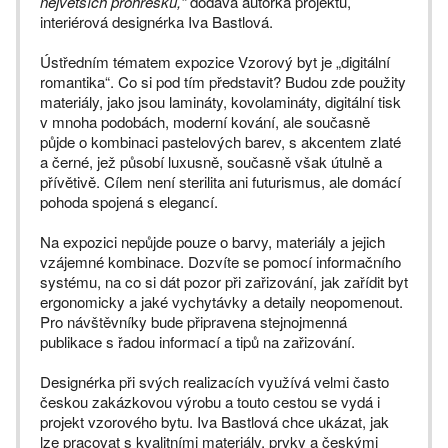
největších prohřešků,“
dodává autorka projektu,
interiérová designérka Iva Bastlová.
Ústředním tématem expozice Vzorový byt je „digitální
romantika“. Co si pod tím představit? Budou zde použity
materiály, jako jsou lamináty, kovolamináty, digitální tisk
v mnoha podobách, moderní kování, ale současně
půjde o kombinaci pastelových barev, s akcentem zlaté
a černé, jež působí luxusně, současně však útulně a
přívětivě. Cílem není sterilita ani futurismus, ale domácí
pohoda spojená s elegancí.
Na expozici nepůjde pouze o barvy, materiály a jejich
vzájemné kombinace. Dozvíte se pomocí informačního
systému, na co si dát pozor při zařizování, jak zařídit byt
ergonomicky a jaké vychytávky a detaily neopomenout.
Pro návštěvníky bude připravena stejnojmenná
publikace s řadou informací a tipů na zařizování.
Designérka při svých realizacích využívá velmi často
českou zakázkovou výrobu a touto cestou se vydá i
projekt vzorového bytu. Iva Bastlová chce ukázat, jak
lze pracovat s kvalitními materiály, prvky a českými