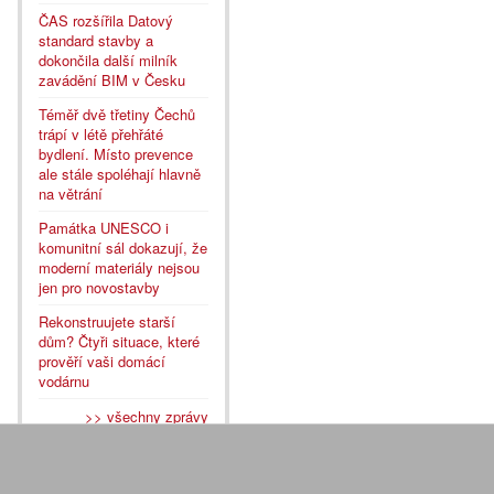
ČAS rozšířila Datový
standard stavby a
dokončila další milník
zavádění BIM v Česku
Téměř dvě třetiny Čechů
trápí v létě přehřáté
bydlení. Místo prevence
ale stále spoléhají hlavně
na větrání
Památka UNESCO i
komunitní sál dokazují, že
moderní materiály nejsou
jen pro novostavby
Rekonstruujete starší
dům? Čtyři situace, které
prověří vaši domácí
vodárnu
>> všechny zprávy