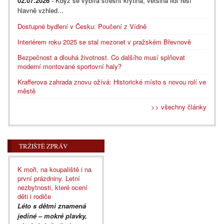
02.07.2026
- Když se vybírá střešní krytina, většina lidí řeší
hlavně vzhled...
Dostupné bydlení v Česku: Poučení z Vídně
Interiérem roku 2025 se stal mezonet v pražském Břevnově
Bezpečnost a dlouhá životnost. Co dalšího musí splňovat
moderní montované sportovní haly?
Krafferova zahrada znovu ožívá: Historické místo s novou rolí ve
městě
>> všechny články
TRŽIŠTĚ ZPRÁV
K moři, na koupaliště i na
první prázdniny. Letní
nezbytnosti, které ocení
děti i rodiče
Léto s dětmi znamená
jediné – mokré plavky,