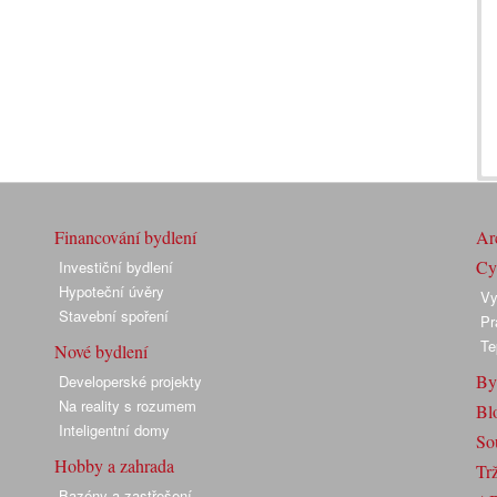
Financování bydlení
Arc
Cyk
Investiční bydlení
Hypoteční úvěry
Vy
Stavební spoření
Pr
Te
Nové bydlení
By
Developerské projekty
Na reality s rozumem
Bl
Inteligentní domy
So
Hobby a zahrada
Trž
Bazény a zastřešení