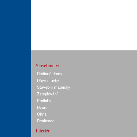
Stavebnictví
Rodinné domy
Dřevostavby
Stavební materiály
Zateplování
Podlahy
Dveře
Okna
Realizace
Interiér