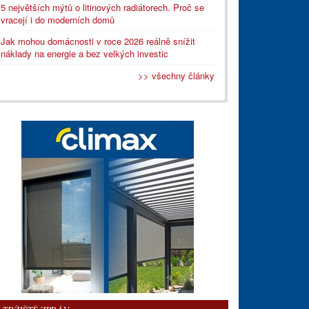
5 největších mýtů o litinových radiátorech. Proč se
vracejí i do moderních domů
Jak mohou domácnosti v roce 2026 reálně snížit
náklady na energie a bez velkých investic
>> všechny články