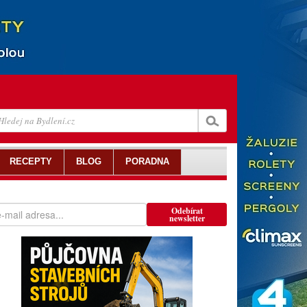
RECEPTY
BLOG
PORADNA
Odebírat
newsletter