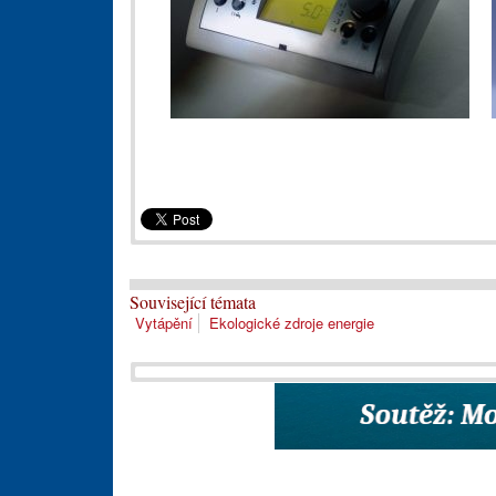
Související témata
Vytápění
Ekologické zdroje energie