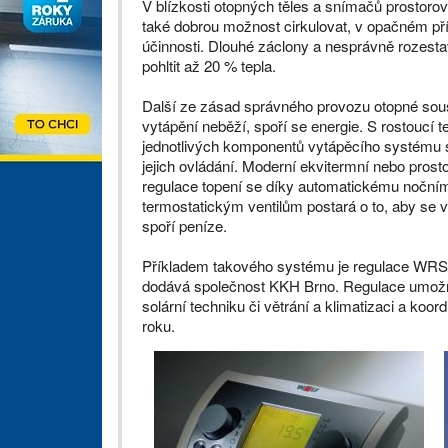
V blízkosti otopných těles a snímačů prostoro
také dobrou možnost cirkulovat, v opačném pří
účinnosti. Dlouhé záclony a nesprávně rozes
pohltit až 20 % tepla.
Další ze zásad správného provozu otopné sous
vytápění neběží, spoří se energie. S rostoucí 
jednotlivých komponentů vytápěcího systému s
jejich ovládání. Moderní ekvitermní nebo prost
regulace topení se díky automatickému noční
termostatickým ventilům postará o to, aby se v
spoří peníze.
Příkladem takového systému je regulace WRS 
dodává společnost KKH Brno. Regulace umožňuje
solární techniku či větrání a klimatizaci a koo
roku.