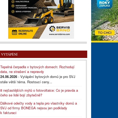
VYTÁPĚNÍ
Tepelná čerpadla v bytových domech: Rozhodují
data, ne strašení a nepravdy
24.06.2026
- Vytápění bytových domů je pro SVJ
stále větší téma. Rostoucí ceny...
8 nejčastějších mýtů o fotovoltaice: Co je pravda a
čeho se lidé bojí zbytečně?
Dálkové odečty vody a tepla pro vlastníky domů a
SVJ od firmy BONEGA nejsou jen podklady
k fakturaci