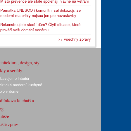
Místo prevence ale stále spoléhají hlavně na větrání
Památka UNESCO i komunitní sál dokazují, že
moderní materiály nejsou jen pro novostavby
Rekonstruujete starší dům? Čtyři situace, které
prověří vaši domácí vodárnu
>> všechny zprávy
hitektura, design, styl
ly a seriály
bavujeme interiér
aktická moderní kuchyně
plo v domě
dlínkova kuchařka
og
utěže
iště zpráv