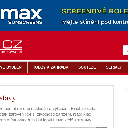
VÉ BYDLENÍ
HOBBY A ZAHRADA
SOUTĚŽE
SERIÁLY
stavy
 ušetřit mnoho nákladů na vytápění. Existuje řada
t tak zároveň i delší životnosti zařízení. Například
h místnostech zajistí lepší funkci celé soustavy.