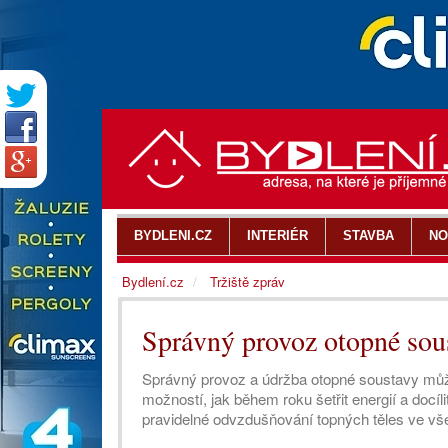
BYDLENI.CZ
INTERIÉR
STAVBA
NO
Bydlení.cz
Tržiště zpráv
Správný provoz otopné sou
Správný provoz a údržba otopné soustavy může
možností, jak během roku šetřit energií a docíli
pravidelné odvzdušňování topných těles ve všec