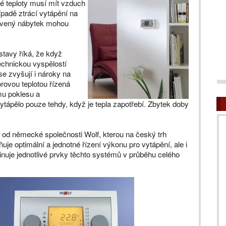
vé teploty musí mít vzduch
padě ztrácí vytápění na
tavený nábytek mohou
tavy říká, že když
technickou vyspělostí
e zvyšují i nároky na
orovou teplotou řízená
mu poklesu a
ytápělo pouze tehdy, když je tepla zapotřebí. Zbytek doby
od německé společnosti Wolf, kterou na český trh
 optimální a jednotné řízení výkonu pro vytápění, ale i
rdinuje jednotlivé prvky těchto systémů v průběhu celého