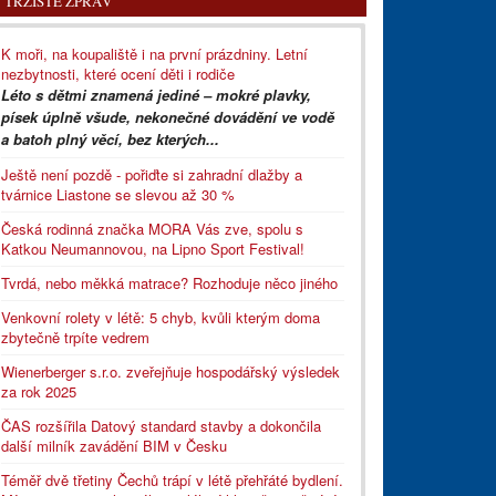
TRŽIŠTĚ ZPRÁV
K moři, na koupaliště i na první prázdniny. Letní
nezbytnosti, které ocení děti i rodiče
Léto s dětmi znamená jediné – mokré plavky,
písek úplně všude, nekonečné dovádění ve vodě
a batoh plný věcí, bez kterých...
Ještě není pozdě - pořiďte si zahradní dlažby a
tvárnice Liastone se slevou až 30 %
Česká rodinná značka MORA Vás zve, spolu s
Katkou Neumannovou, na Lipno Sport Festival!
Tvrdá, nebo měkká matrace? Rozhoduje něco jiného
Venkovní rolety v létě: 5 chyb, kvůli kterým doma
zbytečně trpíte vedrem
Wienerberger s.r.o. zveřejňuje hospodářský výsledek
za rok 2025
ČAS rozšířila Datový standard stavby a dokončila
další milník zavádění BIM v Česku
Téměř dvě třetiny Čechů trápí v létě přehřáté bydlení.